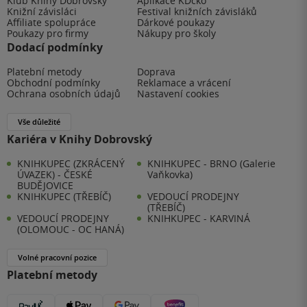
Klub Knihy Dobrovský
Aplikace KDčko
Knižní závisláci
Festival knižních závisláků
Affiliate spolupráce
Dárkové poukazy
Poukazy pro firmy
Nákupy pro školy
Dodací podmínky
Platební metody
Doprava
Obchodní podmínky
Reklamace a vrácení
Ochrana osobních údajů
Nastavení cookies
Vše důležité
Kariéra v Knihy Dobrovský
KNIHKUPEC (ZKRÁCENÝ
KNIHKUPEC - BRNO (Galerie
ÚVAZEK) - ČESKÉ
Vaňkovka)
BUDĚJOVICE
KNIHKUPEC (TŘEBÍČ)
VEDOUCÍ PRODEJNY
(TŘEBÍČ)
VEDOUCÍ PRODEJNY
KNIHKUPEC - KARVINÁ
(OLOMOUC - OC HANÁ)
Volné pracovní pozice
Platební metody