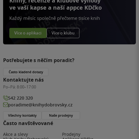
Knihy, recenze a klubové výhody
ve vaší kapse a naší appce KDčko
Každý měsíc společně přečteme tisíce knih
Více o aplikaci
Více o klubu
Potřebujete s něčím poradit?
Často kladené dotazy
Kontaktujte nás
Po–Pá:
8:00–17:00
542 220 320
poradime@knihydobrovsky.cz
Všechny kontakty
Naše prodejny
Často navštěvované
Akce a slevy
Prodejny