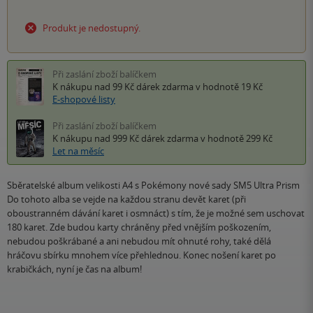
Produkt je nedostupný.
Při zaslání zboží balíčkem
K nákupu nad 99 Kč
dárek zdarma
v hodnotě 19 Kč
E-shopové listy
Při zaslání zboží balíčkem
K nákupu nad 999 Kč
dárek zdarma
v hodnotě 299 Kč
Let na měsíc
Sběratelské album velikosti A4 s Pokémony nové sady SM5 Ultra Prism
Do tohoto alba se vejde na každou stranu devět karet (při
oboustranném dávání karet i osmnáct) s tím, že je možné sem uschovat
180 karet. Zde budou karty chráněny před vnějším poškozením,
nebudou poškrábané a ani nebudou mít ohnuté rohy, také dělá
hráčovu sbírku mnohem více přehlednou. Konec nošení karet po
krabičkách, nyní je čas na album!