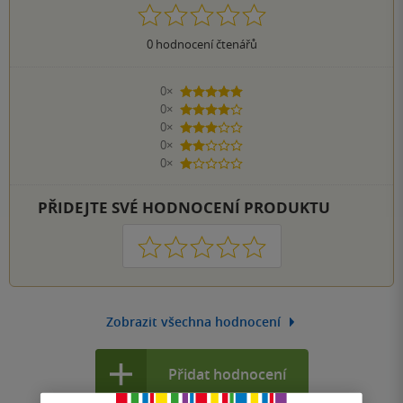
0
hodnocení čtenářů
0×
5 hvězdiček
0×
4 hvězdičky
0×
3 hvězdičky
0×
2 hvězdičky
0×
1 hvezdička
PŘIDEJTE SVÉ HODNOCENÍ PRODUKTU
1
2
3
4
5
Zobrazit všechna hodnocení
Přidat hodnocení