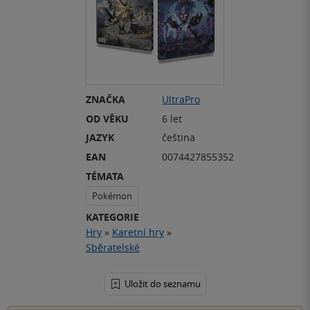
ZNAČKA
UltraPro
OD VĚKU
6 let
JAZYK
čeština
EAN
0074427855352
TÉMATA
Pokémon
KATEGORIE
Hry
»
Karetní hry
»
Sběratelské
Uložit do seznamu