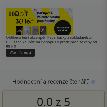
Oblíbená letní akce zpět! Paperbacky z nakladatelství
HOST teď koupíte na e-shopu i v prodejnách za ceny od
99 Kč!
Více informací
Hodnocení a recenze čtenářů
0.0
z
5