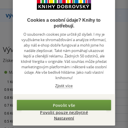
Vývoj ceny
Cookies a osobní údaje? Knihy to
potřebují.
O souborech cookies jste určitě již slyšeli. I my je
využíváme ke shromažďování a analýze informací,
aby náš e-shop dobře fungoval a mohli jsme ho
Vývoj ceny
nadále zlepšovat. Také nám pomáhají ukazovat
lepší a cílenější reklamu. Žádných 50 odstínů, ale
Získejte přehled o vývoji ceny za posledních 60 dní.
klidně Vergilia v originále. Váš souhlas může předat
marketingovým platformám i některé vaše osobní
0 Kč
údaje. Ale vše bedlivě hlídáme. Jako naši vlastní
Maloobchodní cena
Minimální prodejní cena:
knihovnu!
Zjistit více
Povolit vše
Povolit pouze nezbytné
Nastavení