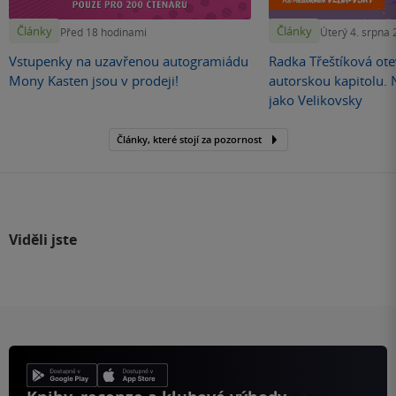
Články
Články
Před 18 hodinami
Úterý 4. srpna
Vstupenky na uzavřenou autogramiádu
Radka Třeštíková otev
Mony Kasten jsou v prodeji!
autorskou kapitolu.
jako Velikovsky
Články, které stojí za pozornost
Viděli jste