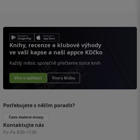
Knihy, recenze a klubové výhody
ve vaší kapse a naší appce KDčko
Každý měsíc společně přečteme tisíce knih
Více o aplikaci
Více o klubu
Potřebujete s něčím poradit?
Často kladené dotazy
Kontaktujte nás
Po–Pá:
8:00–17:00