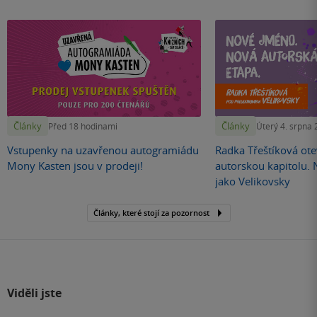
Články
Články
Před 18 hodinami
Úterý 4. srpna
Vstupenky na uzavřenou autogramiádu
Radka Třeštíková otev
Mony Kasten jsou v prodeji!
autorskou kapitolu.
jako Velikovsky
Články, které stojí za pozornost
Viděli jste