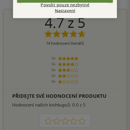
Povolit pouze nezbytné
Nastavení
4.7
z
5
14
hodnocení čtenářů
0×
5 hvězdiček
0×
4 hvězdičky
0×
3 hvězdičky
0×
2 hvězdičky
0×
1 hvezdička
PŘIDEJTE SVÉ HODNOCENÍ PRODUKTU
Hodnocení našich knihkupců: 0.0 z 5
1
2
3
4
5