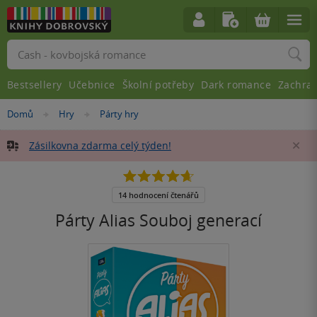
Vyhledávání
Bestsellery
Učebnice
Školní potřeby
Dark romance
Zachra
Nacházíte
Domů
Hry
Párty hry
»
»
se
zde:
Zásilkovna zdarma celý týden!
Za
4.7
z
5
14 hodnocení čtenářů
hvězdiček
Párty Alias Souboj generací