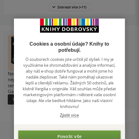
Zobrazit
více
(+11)
Cookies a osobní údaje? Knihy to
potřebují.
O souborech cookies jste určitě již slyšeli. I my je
využíváme ke shromažďování a analýze informací,
aby náš e-shop dobře fungoval a mohli jsme ho
Nevěř nikomu. Lži každému. Nezamiluj se do svého
nadále zlepšovat. Také nám pomáhají ukazovat
nepřítele. Předobjednejte si dystopickou romantasy
lepší a cílenější reklamu. Žádných 50 odstínů, ale
senzaci, která potěší fanoušky Čtvrtého křídla i Hunger
klidně Vergilia v originále. Váš souhlas může předat
Games.
marketingovým platformám i některé vaše osobní
Více informací
údaje. Ale vše bedlivě hlídáme. Jako naši vlastní
knihovnu!
Zjistit více
Hodnocení a recenze čtenářů
Povolit vše