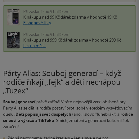
Při zaslání zboží balíčkem
K nákupu nad 99 Kč
dárek zdarma
v hodnotě 19 Kč
E-shopové listy
Při zaslání zboží balíčkem
K nákupu nad 999 Kč
dárek zdarma
v hodnotě 299 Kč
Let na měsíc
Párty Alias: Souboj generací – když
rodiče říkají „fejk“ a děti nechápou
„Tuzex“
Souboj generací
právě začíná! V této nejnovější verzi oblíbené hry
Párty Alias se děti a rodiče postaví proti sobě v epickém vysvětlovacím
duelu.
Děti popisují svět dospělých
(ano, i slovo "funebrák") a
rodiče
se potí u výrazů z TikToku
. Smích, zmatení a generační kulturní šok
zaručen!
Žádná pantomima, žádné kreslení –
jen slova a nervy