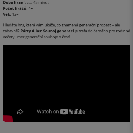
Doba hraní:
cca 45 minut
Počet hráčů:
4+
Věk:
12+
Hledáte hru, která vám ukáže, co znamená generační propast – ale
zábavně?
Párty Alias: Souboj generací
je trefa do černého pro rodinné
večery i mezigenerační souboje o čest! ‍‍‍