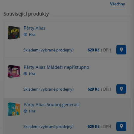
Všechny
Související produkty
Párty Alias
Hra
Na p
Skladem (vybrané prodejny)
629 Kč
s DPH
Párty Alias Mládeži nepřístupno
Hra
Na p
Skladem (vybrané prodejny)
629 Kč
s DPH
Párty Alias Souboj generací
Hra
Na p
Skladem (vybrané prodejny)
629 Kč
s DPH