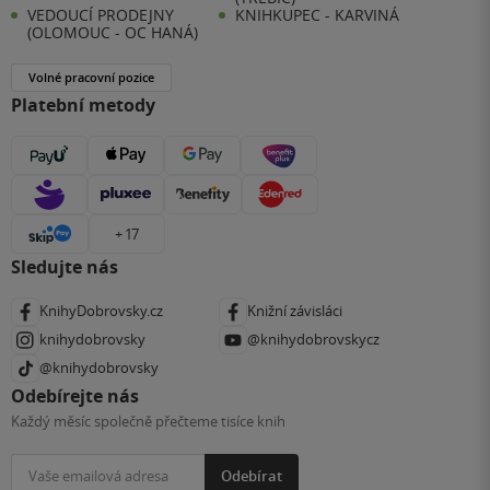
VEDOUCÍ PRODEJNY
KNIHKUPEC - KARVINÁ
(OLOMOUC - OC HANÁ)
Volné pracovní pozice
Platební metody
+ 17
Sledujte nás
KnihyDobrovsky.cz
Knižní závisláci
knihydobrovsky
@knihydobrovskycz
@knihydobrovsky
Odebírejte nás
Každý měsíc společně přečteme tisíce knih
Odebírat