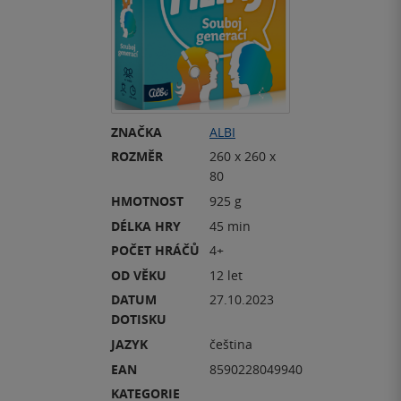
ZNAČKA
ALBI
ROZMĚR
260 x 260 x
80
HMOTNOST
925 g
DÉLKA HRY
45 min
POČET HRÁČŮ
4+
OD VĚKU
12 let
DATUM
27.10.2023
DOTISKU
JAZYK
čeština
EAN
8590228049940
KATEGORIE