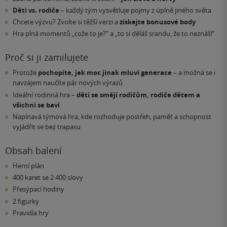
Děti vs. rodiče
– každý tým vysvětluje pojmy z úplně jiného světa
Chcete výzvu? Zvolte si těžší verzi a
získejte bonusové body
Hra plná momentů „cože to je?“ a „to si děláš srandu, že to neznáš!“
Proč si ji zamilujete
Protože
pochopíte, jak moc jinak mluví generace
– a možná se i
navzájem naučíte pár nových výrazů
Ideální rodinná hra –
děti se smějí rodičům, rodiče dětem a
všichni se baví
Napínavá týmová hra, kde rozhoduje postřeh, paměť a schopnost
vyjádřit se bez trapasu
Obsah balení
Herní plán
400 karet se 2 400 slovy
Přesýpací hodiny
2 figurky
Pravidla hry