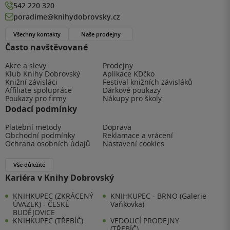
542 220 320
poradime@knihydobrovsky.cz
Všechny kontakty
Naše prodejny
Často navštěvované
Akce a slevy
Prodejny
Klub Knihy Dobrovský
Aplikace KDčko
Knižní závisláci
Festival knižních závisláků
Affiliate spolupráce
Dárkové poukazy
Poukazy pro firmy
Nákupy pro školy
Dodací podmínky
Platební metody
Doprava
Obchodní podmínky
Reklamace a vrácení
Ochrana osobních údajů
Nastavení cookies
Vše důležité
Kariéra v Knihy Dobrovský
KNIHKUPEC (ZKRÁCENÝ
KNIHKUPEC - BRNO (Galerie
ÚVAZEK) - ČESKÉ
Vaňkovka)
BUDĚJOVICE
KNIHKUPEC (TŘEBÍČ)
VEDOUCÍ PRODEJNY
(TŘEBÍČ)