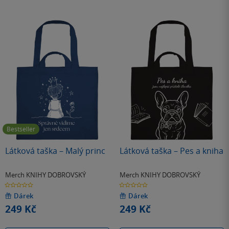
Bestseller
Látková taška – Malý princ
Látková taška – Pes a kniha
Merch KNIHY DOBROVSKÝ
Merch KNIHY DOBROVSKÝ
0.0
0.0
z
z
5
5
Dárek
Dárek
hvězdiček
hvězdiček
249 Kč
249 Kč