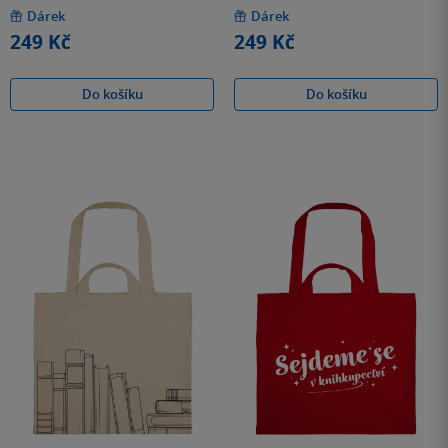
z
z
5
5
Dárek
Dárek
hvězdiček
hvězdiček
249 Kč
249 Kč
Do košíku
Do košíku