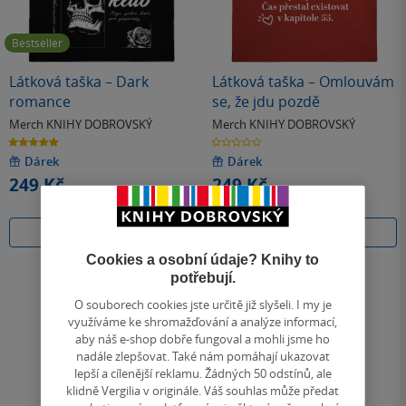
Bestseller
Látková taška – Dark
Látková taška – Omlouvám
romance
se, že jdu pozdě
Merch KNIHY DOBROVSKÝ
Merch KNIHY DOBROVSKÝ
5.0
0.0
z
z
5
5
Dárek
Dárek
hvězdiček
hvězdiček
249 Kč
249 Kč
Na prodejně
Na prodejně
Cookies a osobní údaje? Knihy to
potřebují.
O souborech cookies jste určitě již slyšeli. I my je
využíváme ke shromažďování a analýze informací,
aby náš e-shop dobře fungoval a mohli jsme ho
nadále zlepšovat. Také nám pomáhají ukazovat
lepší a cílenější reklamu. Žádných 50 odstínů, ale
klidně Vergilia v originále. Váš souhlas může předat