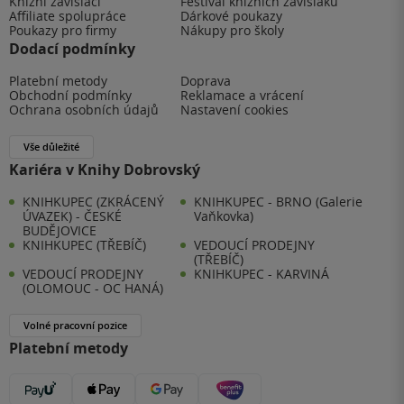
Knižní závisláci
Festival knižních závisláků
Affiliate spolupráce
Dárkové poukazy
Poukazy pro firmy
Nákupy pro školy
Dodací podmínky
Platební metody
Doprava
Obchodní podmínky
Reklamace a vrácení
Ochrana osobních údajů
Nastavení cookies
Vše důležité
Kariéra v Knihy Dobrovský
KNIHKUPEC (ZKRÁCENÝ
KNIHKUPEC - BRNO (Galerie
ÚVAZEK) - ČESKÉ
Vaňkovka)
BUDĚJOVICE
KNIHKUPEC (TŘEBÍČ)
VEDOUCÍ PRODEJNY
(TŘEBÍČ)
VEDOUCÍ PRODEJNY
KNIHKUPEC - KARVINÁ
(OLOMOUC - OC HANÁ)
Volné pracovní pozice
Platební metody