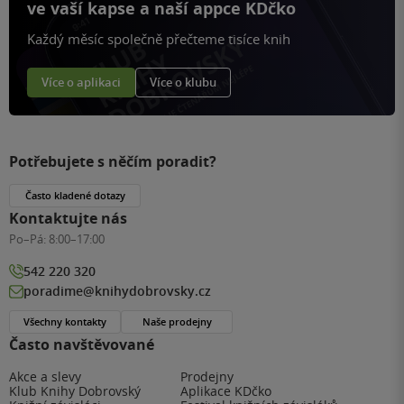
ve vaší kapse a naší appce KDčko
Každý měsíc společně přečteme tisíce knih
Více o aplikaci
Více o klubu
Potřebujete s něčím poradit?
Často kladené dotazy
Kontaktujte nás
Po–Pá:
8:00–17:00
542 220 320
poradime@knihydobrovsky.cz
Všechny kontakty
Naše prodejny
Často navštěvované
Akce a slevy
Prodejny
Klub Knihy Dobrovský
Aplikace KDčko