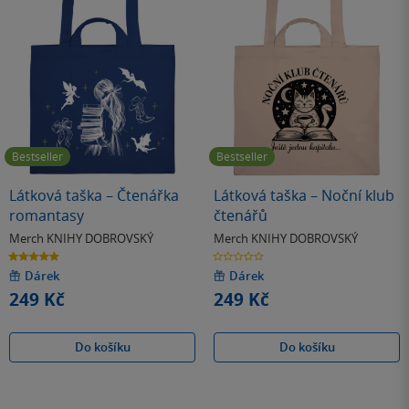
Bestseller
Bestseller
Látková taška – Čtenářka
Látková taška – Noční klub
romantasy
čtenářů
Merch KNIHY DOBROVSKÝ
Merch KNIHY DOBROVSKÝ
5.0
0.0
z
z
5
5
Dárek
Dárek
hvězdiček
hvězdiček
249 Kč
249 Kč
Do košíku
Do košíku