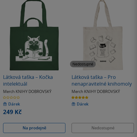
Nedostupné
Látková taška – Kočka
Látková taška – Pro
intelektuál
nenapravitelné knihomoly
Merch KNIHY DOBROVSKÝ
Merch KNIHY DOBROVSKÝ
0.0
5.0
z
z
5
5
Dárek
Dárek
hvězdiček
hvězdiček
249 Kč
Na prodejně
Nedostupné