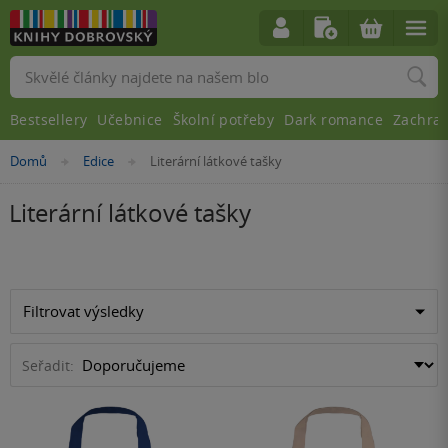
Vyhledávání
Bestsellery
Učebnice
Školní potřeby
Dark romance
Zachra
Nacházíte
Domů
Edice
Literární látkové tašky
»
»
se
zde:
Literární látkové tašky
Filtrovat výsledky
Seřadit: