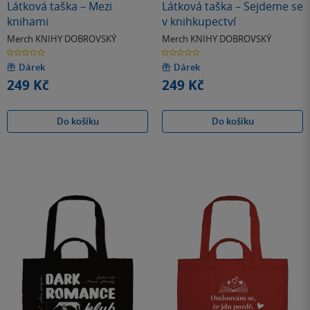
Látková taška – Mezi
Látková taška – Sejdeme se
knihami
v knihkupectví
Merch KNIHY DOBROVSKÝ
Merch KNIHY DOBROVSKÝ
0.0
0.0
z
z
5
5
Dárek
Dárek
hvězdiček
hvězdiček
249 Kč
249 Kč
Do košíku
Do košíku