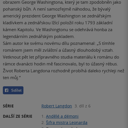
obrazem George Washingtona, který je tam zpodobněn jako
pohanský bůh. A není samozřejmě náhodou, že bývalý
americký prezident George Washington se zednářským
kladívkem a zednářskou lžící položil roku 1793 základní
kámen Kapitolu. Ve Washingtonu se odehrává honba za
legendárním zednářským pokladem.
Sám autor ke svému novému dílu poznamenal: „S tímhle
románem jsem měl zvláštní a úžasný dlouhodobý vztah.
Vetknout pět let přípravného studia materiálu k románu do
rámce dvanácti hodin mě fascinovalo, byl to úžasný rébus.
Život Roberta Langdona rozhodně probíhá daleko rychleji než
ten můj.“
Sdílet
SÉRIE
Robert Langdon
3. díl z 6
DALŠÍ ZE SÉRIE
1.
Andělé a démoni
2.
Šifra mistra Leonarda