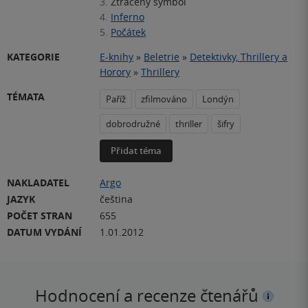
3.
Ztracený symbol
4.
Inferno
5.
Počátek
KATEGORIE
E-knihy
»
Beletrie
»
Detektivky, Thrillery a
Horory
»
Thrillery
TÉMATA
Paříž
zfilmováno
Londýn
dobrodružné
thriller
šifry
Přidat téma
NAKLADATEL
Argo
JAZYK
čeština
POČET STRAN
655
DATUM VYDÁNÍ
1.01.2012
Hodnocení a recenze čtenářů