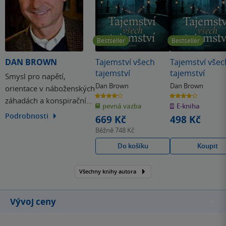
Bestseller
Bestseller
DAN BROWN
Tajemství všech
Tajemství všec
tajemství
tajemství
Smysl pro napětí,
Dan Brown
Dan Brown
orientace v náboženských
4.1
4.1
záhadách a konspiračních
z
z
pevná vazba
E-kniha
5
5
hvězdiček
hvězdiček
teoriích jsou věci, které z
Podrobnosti
669 Kč
498 Kč
Dana Browna činí
Běžně
748 Kč
jednoho z nejčtenějších
Do košíku
Koupit
autorů tohoto století.
Všechny knihy autora
Vývoj ceny