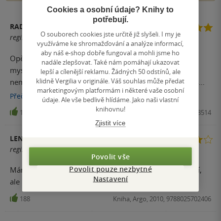
Cookies a osobní údaje? Knihy to
potřebují.
RADKA
O souborech cookies jste určitě již slyšeli. I my je
registrovaný uživatel
využíváme ke shromažďování a analýze informací,
aby náš e-shop dobře fungoval a mohli jsme ho
Opět vynikající kniha Dana Browna. Napínavý dej
nadále zlepšovat. Také nám pomáhají ukazovat
mysteriózní příběh o předení historickými fakty . Už se
lepší a cílenější reklamu. Žádných 50 odstínů, ale
klidně Vergilia v originále. Váš souhlas může předat
nemohu dočkat az bude zfilmovan. Doufám že bude a s
marketingovým platformám i některé vaše osobní
Tomem Hanksem jako prof Langdonem
Přečíst
více
údaje. Ale vše bedlivě hlídáme. Jako naši vlastní
knihovnu!
194
Kniha, Argo, 2013, 9788025708514
Zjistit více
LENKA
registrovaný uživatel
Povolit vše
Povolit pouze nezbytné
Mám ráda knihy s Langdonem, tahle sice malinko slabší,
Nastavení
ale i tak jsem se bavila.
188
Kniha, Argo, 2010, 9788025702406