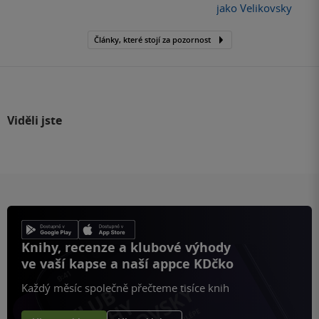
jako Velikovsky
Články, které stojí za pozornost
Viděli jste
Knihy, recenze a klubové výhody
ve vaší kapse a naší appce KDčko
Každý měsíc společně přečteme tisíce knih