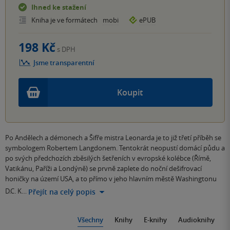
Ihned ke stažení
Kniha je ve formátech
mobi
ePUB
198 Kč
s DPH
Jsme transparentní
Koupit
Po Andělech a démonech a Šifře mistra Leonarda je to již třetí příběh se
symbologem Robertem Langdonem. Tentokrát neopustí domácí půdu a
po svých předchozích zběsilých šetřeních v evropské kolébce (Římě,
Vatikánu, Paříži a Londýně) se prvně zaplete do noční dešifrovací
honičky na území USA, a to přímo v jeho hlavním městě Washingtonu
D.C. K…
Přejít na celý popis
Všechny
Knihy
E-knihy
Audioknihy