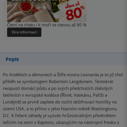
Čtení na chatu i k moři se slevou až 80 %
Více informací
Popis
Po Andělech a démonech a Šifře mistra Leonarda je to již třetí
příběh se symbologem Robertem Langdonem. Tentokrát
neopustí domácí půdu a po svých předchozích zběsilých
šetřeních v evropské kolébce (Římě, Vatikánu, Paříži a
Londýně) se prvně zaplete do noční dešifrovací honičky na
území USA, a to přímo v jeho hlavním městě Washingtonu
D.C. K řešení záhady je vyzván hrůzostrašným předmětem
ležícím na zemi v Kapitolu, ukazujícím na nástropní fresku s