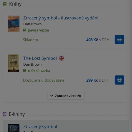
Knihy
Ztracený symbol - ilustrované vydání
Dan Brown
pevná vazba
Do k
Skladem
498 Kč
s DPH
The Lost Symbol
Dan Brown
měkká vazba
Do k
Dostupné u dodavatele
299 Kč
s DPH
Zobrazit
více
(+9)
E-knihy
Ztracený symbol