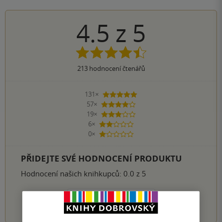
4.5
z
5
213
hodnocení čtenářů
131×
5 hvězdiček
57×
4 hvězdičky
19×
3 hvězdičky
6×
2 hvězdičky
0×
1 hvezdička
PŘIDEJTE SVÉ HODNOCENÍ PRODUKTU
Hodnocení našich knihkupců: 0.0 z 5
1
2
3
4
5