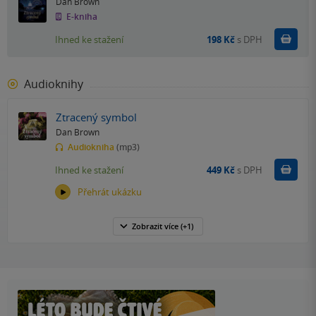
Dan Brown
E-kniha
Koupit
Ihned ke stažení
198 Kč
s DPH
Audioknihy
Ztracený symbol
Dan Brown
Audiokniha
(mp3)
Koupit
Ihned ke stažení
449 Kč
s DPH
Přehrát ukázku
Zobrazit
více
(+1)