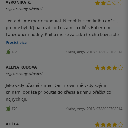
VERONIKA K.
registrovaný uživatel
Tento díl mě moc neupoutal. Nemohla jsem knihu dočíst,
pro mě byl děj na rozdíl od ostatních dílů s Robertem
Langdonem nudný. Kniha mě ze začátku trochu bavila ale
později už byl děj slabší a slabší. Nejlepší prostě byla Šifra
Přečíst
více
mistra Leonarda a tahle kniha svým příběhem má k ní
184
Kniha, Argo, 2013, 9788025708514
hodně daleko. Navíc téměř celá kniha se odehrává na
stejném místě na rozdíl od ostatních dílů.
ALENA KUBOVÁ
registrovaný uživatel
Jako vždy úžasná kniha. Dan Brown mě vždy svými
knihami dokáže připoutat do křesla a knihu přečíst co
nejrychleji.
179
Kniha, Argo, 2013, 9788025708514
ADÉLA