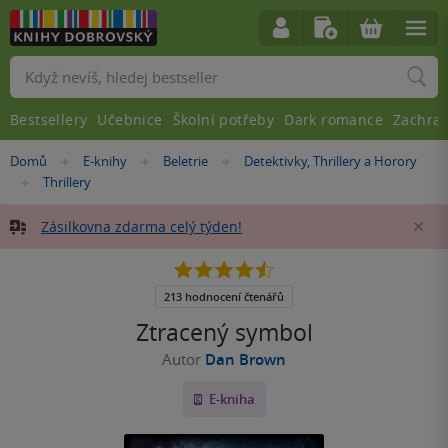
Vyhledávání
Bestsellery
Učebnice
Školní potřeby
Dark romance
Zachra
Nacházíte
Domů
E-knihy
Beletrie
Detektivky, Thrillery a Horory
»
»
»
se
Thrillery
»
zde:
Zásilkovna zdarma celý týden!
Za
4.5
z
5
213 hodnocení čtenářů
hvězdiček
Ztracený symbol
Autor
Dan Brown
E-kniha