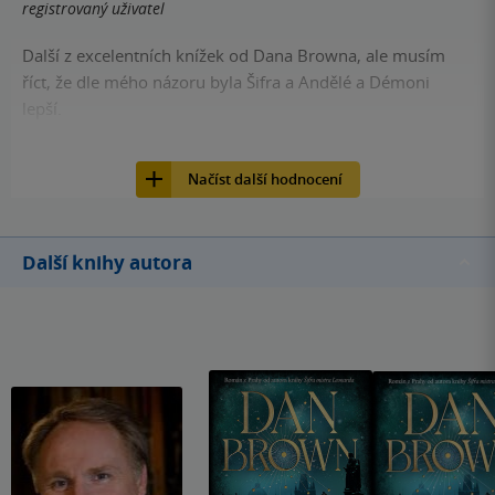
registrovaný uživatel
Další z excelentních knížek od Dana Browna, ale musím
říct, že dle mého názoru byla Šifra a Andělé a Démoni
lepší.
177
Kniha, Argo, 2013, 9788025708514
Načíst další hodnocení
Další knihy autora