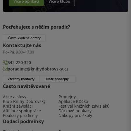
Více o aplikaci
Více o klubu
Potřebujete s něčím poradit?
Často kladené dotazy
Kontaktujte nás
Po–Pá:
8:00–17:00
542 220 320
poradime@knihydobrovsky.cz
Všechny kontakty
Naše prodejny
Často navštěvované
Akce a slevy
Prodejny
Klub Knihy Dobrovský
Aplikace KDčko
Knižní závisláci
Festival knižních závisláků
Affiliate spolupráce
Dárkové poukazy
Poukazy pro firmy
Nákupy pro školy
Dodací podmínky