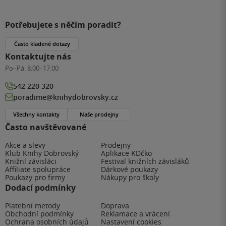
Potřebujete s něčím poradit?
Často kladené dotazy
Kontaktujte nás
Po–Pá:
8:00–17:00
542 220 320
poradime@knihydobrovsky.cz
Všechny kontakty
Naše prodejny
Často navštěvované
Akce a slevy
Prodejny
Klub Knihy Dobrovský
Aplikace KDčko
Knižní závisláci
Festival knižních závisláků
Affiliate spolupráce
Dárkové poukazy
Poukazy pro firmy
Nákupy pro školy
Dodací podmínky
Platební metody
Doprava
Obchodní podmínky
Reklamace a vrácení
Ochrana osobních údajů
Nastavení cookies