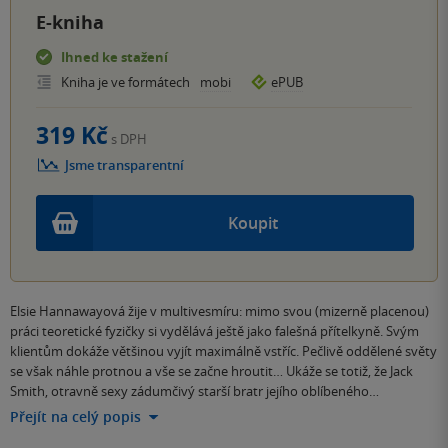
E-kniha
Ihned ke stažení
Kniha je ve formátech
mobi
ePUB
319 Kč
s DPH
Jsme transparentní
Koupit
Elsie Hannawayová žije v multivesmíru: mimo svou (mizerně placenou)
práci teoretické fyzičky si vydělává ještě jako falešná přítelkyně. Svým
klientům dokáže většinou vyjít maximálně vstříc. Pečlivě oddělené světy
se však náhle protnou a vše se začne hroutit… Ukáže se totiž, že Jack
Smith, otravně sexy zádumčivý starší bratr jejího oblíbeného…
Přejít na celý popis