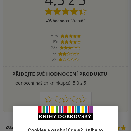
405
hodnocení čtenářů
253×
5 hvězdiček
115×
4 hvězdičky
28×
3 hvězdičky
7×
2 hvězdičky
2×
1 hvezdička
PŘIDEJTE SVÉ HODNOCENÍ PRODUKTU
Hodnocení našich knihkupců: 5.0 z 5
1
2
3
4
5
ZUZANA PAVLÍKOVÁ
Cookies a osobní údaje? Knihy to