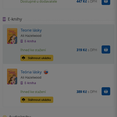
Do k
Dostupné u dodavatele
447 Kč
s DPH
E-knihy
Teorie lásky
Ali Hazelwood
E-kniha
Koupit
Ihned ke stažení
319 Kč
s DPH
Stáhnout ukázku
Teória lásky
Ali Hazelwood
E-kniha
Koupit
Ihned ke stažení
389 Kč
s DPH
Stáhnout ukázku