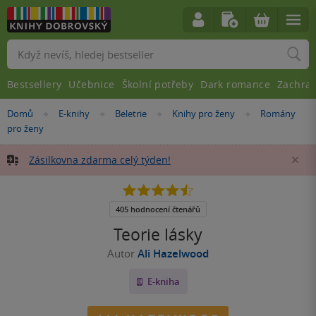
Vyhledávání
Bestsellery
Učebnice
Školní potřeby
Dark romance
Zachra
Nacházíte
Domů
E-knihy
Beletrie
Knihy pro ženy
Romány
»
»
»
»
se
pro ženy
zde:
Zásilkovna zdarma celý týden!
Za
4.5
z
5
405 hodnocení čtenářů
hvězdiček
Teorie lásky
Autor
Ali Hazelwood
E-kniha