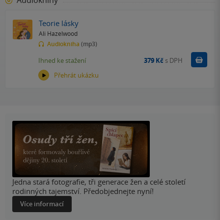
Audioknihy
Teorie lásky
Ali Hazelwood
Audiokniha
(mp3)
Koupit
Ihned ke stažení
379 Kč
s DPH
Přehrát ukázku
Jedna stará fotografie, tři generace žen a celé století
rodinných tajemství. Předobjednejte nyní!
Více informací