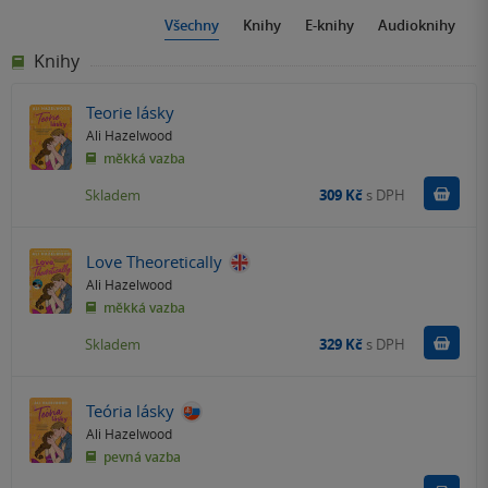
Všechny
Knihy
E-knihy
Audioknihy
Knihy
Teorie lásky
Ali Hazelwood
měkká vazba
Do k
Skladem
309 Kč
s DPH
Love Theoretically
Ali Hazelwood
měkká vazba
Do k
Skladem
329 Kč
s DPH
Teória lásky
Ali Hazelwood
pevná vazba