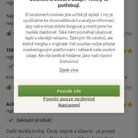
registrovaný uživatel
potřebují.
O souborech cookies jste určitě již slyšeli. I my je
Naprosto miluji The Love Hypothesis, a ani tahle
využíváme ke shromažďování a analýze informací,
nezklamala Skvělý humor, a za mě zajímavý děj!!
aby náš e-shop dobře fungoval a mohli jsme ho
nadále zlepšovat. Také nám pomáhají ukazovat
1544
Kniha, Little, Brown and Company, 2023, 9781408725795
lepší a cílenější reklamu. Žádných 50 odstínů, ale
klidně Vergilia v originále. Váš souhlas může předat
marketingovým platformám i některé vaše osobní
TEREZA DUFKOVÁ
údaje. Ale vše bedlivě hlídáme. Jako naši vlastní
registrovaný uživatel
knihovnu!
Zakoupil produkt
Zjistit více
Knižka je ÚŽASNÁ!!! Ale byla bych ráda i v českém vydání.
1509
Kniha, Little, Brown and Company, 2023, 9781408725795
Povolit vše
Povolit pouze nezbytné
ALENA NOVÁKOVÁ
Nastavení
registrovaný uživatel
Zakoupil produkt
Další skvělá kniha. Čtivá, vtipná a úžasná - já prostě