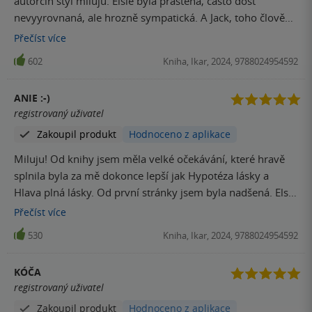
autorčin styl miluju. Elsie byla praštěná, často dost
nevyyrovnaná, ale hrozně sympatická. A Jack, toho člověk
musí milovat od začátku.
Přečíst
více
602
Kniha, Ikar, 2024, 9788024954592
ANIE :-)
registrovaný uživatel
Zakoupil produkt
Hodnoceno z aplikace
Miluju! Od knihy jsem měla velké očekávání, které hravě
splnila byla za mě dokonce lepší jak Hypotéza lásky a
Hlava plná lásky. Od první stránky jsem byla nadšená. Elsie
je přesně ten typ hrdinky, který miluji, její láska k sýrům a
Přečíst
více
stmívání je dokonalá. Zápletka s Jackem je skvělá, to jak se
530
Kniha, Ikar, 2024, 9788024954592
z úhlavního nepřítele stane partner… typická zápletka Ali
Hazelwood!♡ Rozhodně se ke knize časem vrátím ♡
KÓČA
registrovaný uživatel
Zakoupil produkt
Hodnoceno z aplikace