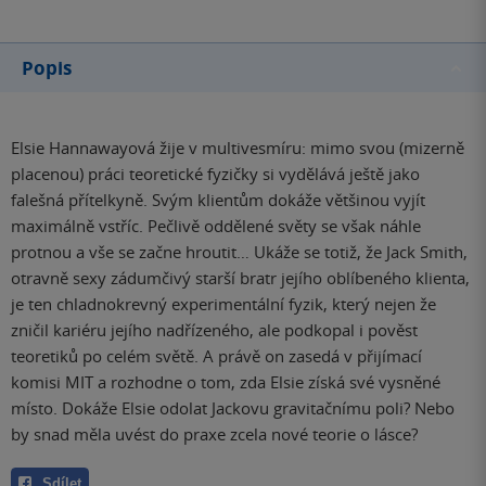
Popis
Elsie Hannawayová žije v multivesmíru: mimo svou (mizerně
placenou) práci teoretické fyzičky si vydělává ještě jako
falešná přítelkyně. Svým klientům dokáže většinou vyjít
maximálně vstříc. Pečlivě oddělené světy se však náhle
protnou a vše se začne hroutit… Ukáže se totiž, že Jack Smith,
otravně sexy zádumčivý starší bratr jejího oblíbeného klienta,
je ten chladnokrevný experimentální fyzik, který nejen že
zničil kariéru jejího nadřízeného, ale podkopal i pověst
teoretiků po celém světě. A právě on zasedá v přijímací
komisi MIT a rozhodne o tom, zda Elsie získá své vysněné
místo. Dokáže Elsie odolat Jackovu gravitačnímu poli? Nebo
by snad měla uvést do praxe zcela nové teorie o lásce?
Sdílet