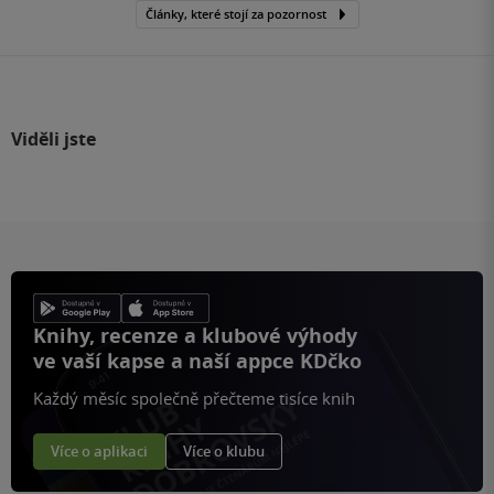
Články, které stojí za pozornost
Viděli jste
Knihy, recenze a klubové výhody
ve vaší kapse a naší appce KDčko
Každý měsíc společně přečteme tisíce knih
Více o aplikaci
Více o klubu