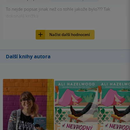
To nejde popsat jinak než co tohle jakože bylo??? Tak
dokonalá knížka
232
Kniha, Ikar, 2024, 9788024954592
Načíst další hodnocení
Další knihy autora