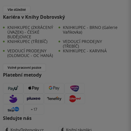
Vše důležité
Kariéra v Knihy Dobrovský
KNIHKUPEC (ZKRÁCENÝ
KNIHKUPEC - BRNO (Galerie
ÚVAZEK) - ČESKÉ
Vaňkovka)
BUDĚJOVICE
KNIHKUPEC (TŘEBÍČ)
VEDOUCÍ PRODEJNY
(TŘEBÍČ)
VEDOUCÍ PRODEJNY
KNIHKUPEC - KARVINÁ
(OLOMOUC - OC HANÁ)
Volné pracovní pozice
Platební metody
+ 17
Sledujte nás
KnihyDobrovsky.cz
Knižní závisláci