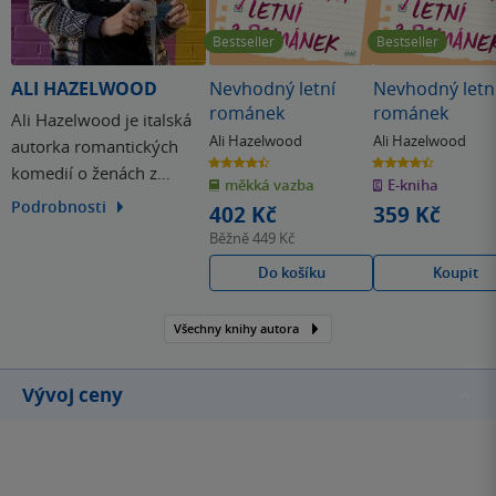
Bestseller
Bestseller
ALI HAZELWOOD
Nevhodný letní
Nevhodný letn
románek
románek
Ali Hazelwood je italská
Ali Hazelwood
Ali Hazelwood
autorka romantických
4.4
4.4
komedií o ženách z
z
z
měkká vazba
E-kniha
5
5
hvězdiček
hvězdiček
akademických kruhů.
Podrobnosti
402 Kč
359 Kč
Jejím debutem je román
Běžně
449 Kč
Hypotéza lásky. Vypráví
Do košíku
Koupit
příběh o bioložce Olive a
jejích trampotách s
Všechny knihy autora
romantickými vztahy a
obsahuje také jednu
bonusovou kapitolu
Vývoj ceny
navíc. Ali…