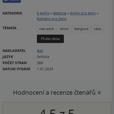
KATEGORIE
E-knihy
»
Beletrie
»
Knihy pro ženy
»
Romány pro ženy
TÉMATA
new adult
tiktok
feel good
věda
Přidat téma
NAKLADATEL
Ikar
JAZYK
čeština
POČET STRAN
368
DATUM VYDÁNÍ
1.01.2024
Hodnocení a recenze čtenářů
4.5
z
5