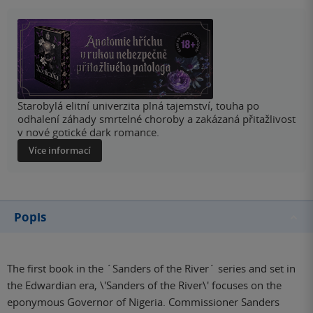
Starobylá elitní univerzita plná tajemství, touha po
odhalení záhady smrtelné choroby a zakázaná přitažlivost
v nové gotické dark romance.
Více informací
Popis
The first book in the ´Sanders of the River´ series and set in
the Edwardian era, \'Sanders of the River\' focuses on the
eponymous Governor of Nigeria. Commissioner Sanders