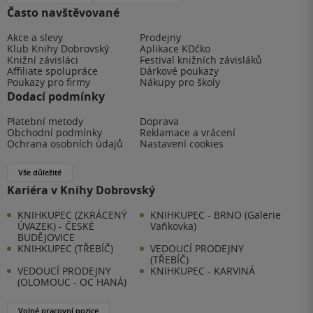
Často navštěvované
Akce a slevy
Prodejny
Klub Knihy Dobrovský
Aplikace KDčko
Knižní závisláci
Festival knižních závisláků
Affiliate spolupráce
Dárkové poukazy
Poukazy pro firmy
Nákupy pro školy
Dodací podmínky
Platební metody
Doprava
Obchodní podmínky
Reklamace a vrácení
Ochrana osobních údajů
Nastavení cookies
Vše důležité
Kariéra v Knihy Dobrovský
KNIHKUPEC (ZKRÁCENÝ
KNIHKUPEC - BRNO (Galerie
ÚVAZEK) - ČESKÉ
Vaňkovka)
BUDĚJOVICE
KNIHKUPEC (TŘEBÍČ)
VEDOUCÍ PRODEJNY
(TŘEBÍČ)
VEDOUCÍ PRODEJNY
KNIHKUPEC - KARVINÁ
(OLOMOUC - OC HANÁ)
Volné pracovní pozice