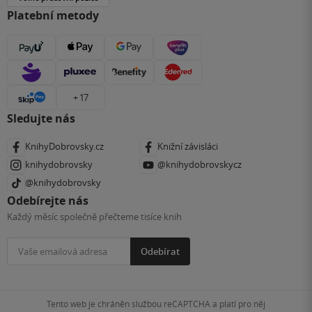
Platební metody
+ 17
Sledujte nás
KnihyDobrovsky.cz
Knižní závisláci
knihydobrovsky
@knihydobrovskycz
@knihydobrovsky
Odebírejte nás
Každý měsíc společně přečteme tisíce knih
Odebírat
Tento web je chráněn službou reCAPTCHA a platí pro něj