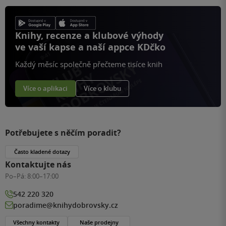
Knihy, recenze a klubové výhody
ve vaší kapse a naší appce KDčko
Každý měsíc společně přečteme tisíce knih
Více o aplikaci
Více o klubu
Potřebujete s něčím poradit?
Často kladené dotazy
Kontaktujte nás
Po–Pá:
8:00–17:00
542 220 320
poradime@knihydobrovsky.cz
Všechny kontakty
Naše prodejny