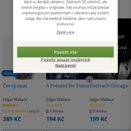
lepší a cílenější reklamu. Žádných 50 odstínů, ale
klidně Vergilia v originále. Váš souhlas může předat
marketingovým platformám i některé vaše osobní
údaje. Ale vše bedlivě hlídáme. Jako naši vlastní
knihovnu!
Zjistit více
Povolit vše
Povolit pouze nezbytné
Nastavení
Novinka
Černý opat
A Present for Evans
Postrach Chicaga
Edgar Wallace
Edgar Wallace
Edgar Wallace
3.7
0.0
0.0
z
z
z
Audiokniha
(mp3)
E-kniha
E-kniha
5
5
5
hvězdiček
hvězdiček
hvězdiček
389 Kč
194 Kč
199 Kč