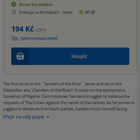
Ihned ke stažení
Kniha je ve formátech
mobi
ePUB
194 Kč
s DPH
Jsme transparentní
Koupit
The first book in the ´Sanders of the River´ series and set in the
Edwardian era, \'Sanders of the River\' focuses on the eponymous
Governor of Nigeria. Commissioner Sanders struggles to balance the
requests of The Crown against the needs of the natives. As he strives to
juggle the demands from both parties, Sanders finds himself facing…
Přejít na celý popis