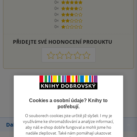
0×
5 hvězdiček
0×
4 hvězdičky
0×
3 hvězdičky
0×
2 hvězdičky
0×
1 hvezdička
PŘIDEJTE SVÉ HODNOCENÍ PRODUKTU
1
2
3
4
5
Zobrazit všechna hodnocení
Přidat hodnocení
Cookies a osobní údaje? Knihy to
potřebují.
O souborech cookies jste určitě již slyšeli. I my je
využíváme ke shromažďování a analýze informací,
Další knihy autora
aby náš e-shop dobře fungoval a mohli jsme ho
nadále zlepšovat. Také nám pomáhají ukazovat