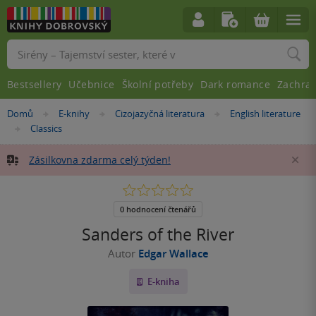
Vyhledávání
Bestsellery
Učebnice
Školní potřeby
Dark romance
Zachra
Nacházíte
Domů
E-knihy
Cizojazyčná literatura
English literature
»
»
»
se
Classics
»
zde:
Zásilkovna zdarma celý týden!
Za
0.0
z
5
0 hodnocení čtenářů
hvězdiček
Sanders of the River
Autor
Edgar Wallace
E-kniha