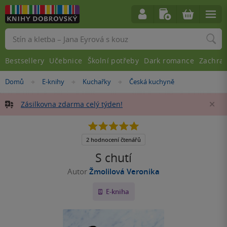
Vyhledávání
Bestsellery
Učebnice
Školní potřeby
Dark romance
Zachra
Nacházíte
Domů
E-knihy
Kuchařky
Česká kuchyně
»
»
»
se
zde:
Zásilkovna zdarma celý týden!
Za
5.0
z
5
2 hodnocení čtenářů
hvězdiček
S chutí
Autor
Žmolilová Veronika
E-kniha