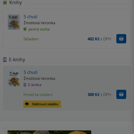
Knihy
S chutí
Žmolilová Veronika
pevná vazba
Do k
Skladem
402 Kč
s DPH
E-knihy
S chutí
Žmolilová Veronika
E-kniha
Koupit
Ihned ke stažení
389 Kč
s DPH
Stáhnout ukázku