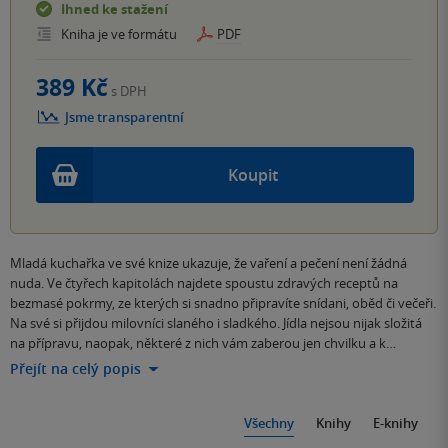
Ihned ke stažení
Kniha je ve formátu
PDF
389 Kč
s DPH
Jsme transparentní
Koupit
Mladá kuchařka ve své knize ukazuje, že vaření a pečení není žádná
nuda. Ve čtyřech kapitolách najdete spoustu zdravých receptů na
bezmasé pokrmy, ze kterých si snadno připravíte snídani, oběd či večeři.
Na své si přijdou milovníci slaného i sladkého. Jídla nejsou nijak složitá
na přípravu, naopak, některé z nich vám zaberou jen chvilku a k…
Přejít na celý popis
Všechny
Knihy
E-knihy