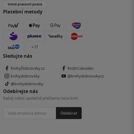
Volné pracovní pozice
Platební metody
+ 17
Sledujte nás
KnihyDobrovsky.cz
Knižní závisláci
knihydobrovsky
@knihydobrovskycz
@knihydobrovsky
Odebírejte nás
Každý měsíc společně přečteme tisíce knih
Odebírat