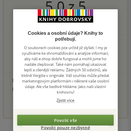
5.0
z
5
2
hodnocení čtenářů
Cookies a osobní údaje? Knihy to
potřebují.
2×
5 hvězdiček
O souborech cookies jste určitě již slyšeli. I my je
0×
4 hvězdičky
využíváme ke shromažďování a analýze informací,
0×
3 hvězdičky
aby náš e-shop dobře fungoval a mohli jsme ho
0×
2 hvězdičky
nadále zlepšovat. Také nám pomáhají ukazovat
0×
1 hvezdička
lepší a cílenější reklamu. Žádných 50 odstínů, ale
klidně Vergilia v originále. Váš souhlas může předat
PŘIDEJTE SVÉ HODNOCENÍ PRODUKTU
marketingovým platformám i některé vaše osobní
údaje. Ale vše bedlivě hlídáme. Jako naši vlastní
Hodnocení našich knihkupců: 0.0 z 5
knihovnu!
Zjistit více
1
2
3
4
5
Povolit vše
Povolit pouze nezbytné
Zobrazit všechna hodnocení