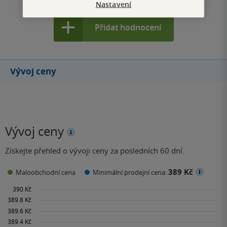
Nastavení
Přidat hodnocení
Vývoj ceny
Vývoj ceny
Získejte přehled o vývoji ceny za posledních 60 dní.
389 Kč
Maloobchodní cena
Minimální prodejní cena: