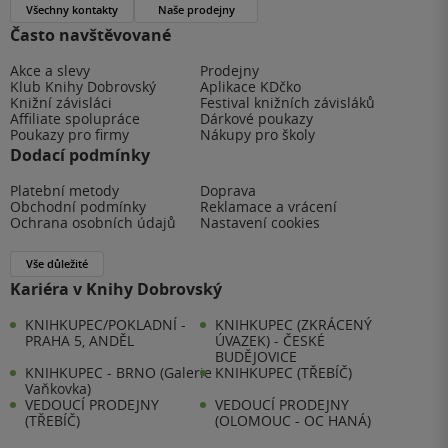
Všechny kontakty
Naše prodejny
Často navštěvované
Akce a slevy
Prodejny
Klub Knihy Dobrovský
Aplikace KDčko
Knižní závisláci
Festival knižních závisláků
Affiliate spolupráce
Dárkové poukazy
Poukazy pro firmy
Nákupy pro školy
Dodací podmínky
Platební metody
Doprava
Obchodní podmínky
Reklamace a vrácení
Ochrana osobních údajů
Nastavení cookies
Vše důležité
Kariéra v Knihy Dobrovský
KNIHKUPEC/POKLADNÍ -
KNIHKUPEC (ZKRÁCENÝ
PRAHA 5, ANDĚL
ÚVAZEK) - ČESKÉ
BUDĚJOVICE
KNIHKUPEC - BRNO (Galerie
KNIHKUPEC (TŘEBÍČ)
Vaňkovka)
VEDOUCÍ PRODEJNY
VEDOUCÍ PRODEJNY
(TŘEBÍČ)
(OLOMOUC - OC HANÁ)