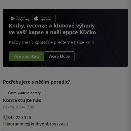
Knihy, recenze a klubové výhody
ve vaší kapse a naší appce KDčko
Každý měsíc společně přečteme tisíce knih
Více o aplikaci
Více o klubu
Potřebujete s něčím poradit?
Často kladené dotazy
Kontaktujte nás
Po–Pá:
8:00–17:00
542 220 320
poradime@knihydobrovsky.cz