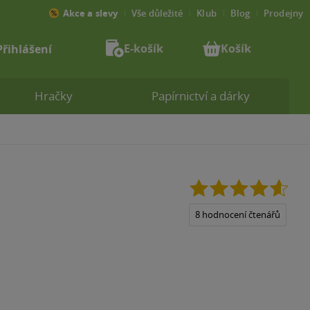
Akce a slevy
Vše důležité
Klub
Blog
Prodejny
E-košík
Košík
Přihlášení
Hračky
Papírnictví a dárky
4.6
z
5
8 hodnocení čtenářů
hvězdiček