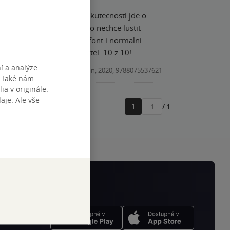
klyho a Koniase, ale ve skutecnosti jde o
e, kdo je kdysi necetl, nebo nechce lustit
 knizku ocenit, normalni font i normalni
v Zamboch skvely spisovatel. 10 z 10!
í a analýze
Kniha, Triton, 2020, 9788075537621
. Také nám
ia v originále.
je. Ale vše
1
/ 1
Přejít
na
stránku