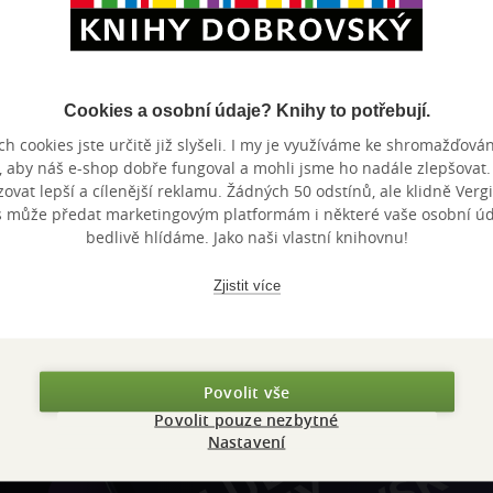
dvojim dojmem. Myslel jsem, ze jde o novou publikaci ze sveta Ba
vysly samostatne, par jich mam v edici pidi knizek "kolibrik." Takz
e pismo, smele do toho. A i kdo je ma v jinem starsim vydani muze
Cookies a osobní údaje? Knihy to potřebují.
ste pohodlnejsi. A samozrejme, Bakly je borec a masina a Mirosla
h cookies jste určitě již slyšeli. I my je využíváme ke shromažďován
nze?
Ano
7
, aby náš e-shop dobře fungoval a mohli jsme ho nadále zlepšovat
vat lepší a cílenější reklamu. Žádných 50 odstínů, ale klidně Vergil
s může předat marketingovým platformám i některé vaše osobní úda
bedlivě hlídáme. Jako naši vlastní knihovnu!
Zobrazeno 20 z 20
Zjistit více
výhody
Povolit vše
Povolit pouze nezbytné
 KDčko
Nastavení