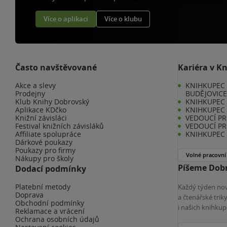
Více o aplikaci
Více o klubu
Často navštěvované
Kariéra v K
Akce a slevy
KNIHKUPEC 
Prodejny
BUDĚJOVIC
Klub Knihy Dobrovský
KNIHKUPEC -
Aplikace KDčko
KNIHKUPEC 
Knižní závisláci
VEDOUCÍ PR
Festival knižních závisláků
VEDOUCÍ PR
Affiliate spolupráce
KNIHKUPEC 
Dárkové poukazy
Poukazy pro firmy
Volné pracovní
Nákupy pro školy
Píšeme Dobr
Dodací podmínky
Platební metody
Každý týden nov
Doprava
a čtenářské tri
Obchodní podmínky
i našich knihkup
Reklamace a vrácení
Ochrana osobních údajů