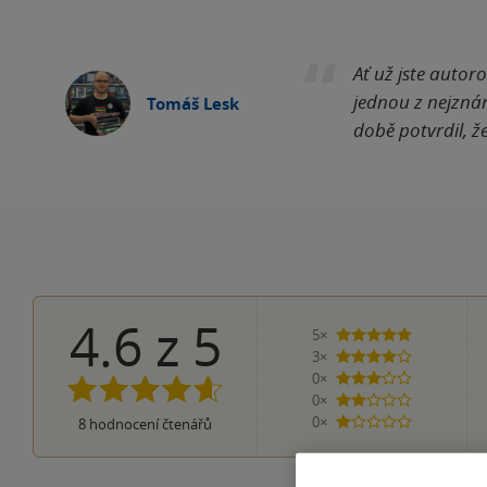
Ať už jste autor
jednou z nejznám
Tomáš Lesk
době potvrdil, ž
4.6
z
5
5×
5 hvězdiček
3×
4 hvězdičky
0×
3 hvězdičky
0×
2 hvězdičky
0×
8
hodnocení čtenářů
1 hvezdička