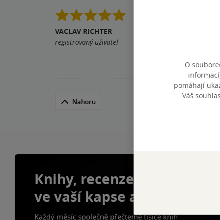
Knizka muze pusobit 
starsi povidky, ktere 
VACLAV RICHTER
miniaturni kolibrick
registrovaný uživatel
knizni rozmer je pro
O souborec
Pomohla vám tato rece
informací
pomáhají ukazo
Váš souhla
Nahoru
Knihy, recenze a klubové 
ve vaší kapse a naší appce
Každý měsíc společně přečteme tisíce knih