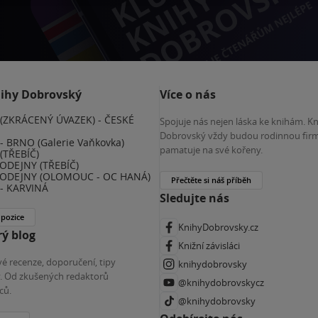
nihy Dobrovský
Více o nás
(ZKRÁCENÝ ÚVAZEK) - ČESKÉ
Spojuje nás nejen láska ke knihám. K
E
Dobrovský vždy budou rodinnou firm
 BRNO (Galerie Vaňkovka)
pamatuje na své kořeny.
(TŘEBÍČ)
ODEJNY (TŘEBÍČ)
ODEJNY (OLOMOUC - OC HANÁ)
Přečtěte si náš příběh
- KARVINÁ
Sledujte nás
 pozice
KnihyDobrovsky.cz
ý blog
Knižní závisláci
é recenze, doporučení, tipy
knihydobrovsky
ky. Od zkušených redaktorů
@knihydobrovskycz
ců.
@knihydobrovsky