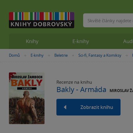
Vyhledávání
Knihy
E-knihy
Aud
Nacházíte
Domů
E-knihy
Beletrie
Sci-fi, Fantasy a Komiksy
»
»
»
se
zde:
Recenze na knihu
Bakly - Armáda
MIROSLAV 
Zobrazit knihu