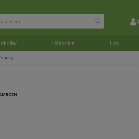
ioknihy
Učebnice
Hry
Fantasy
»
ŽAMBOCH