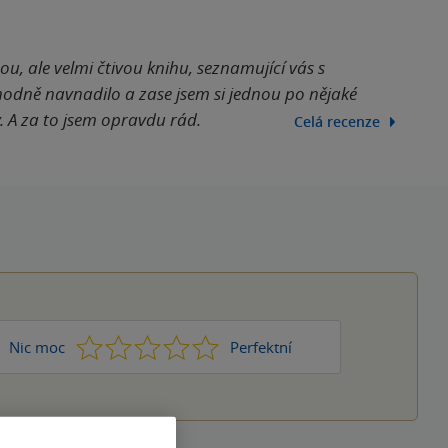
u, ale velmi čtivou knihu, seznamující vás s
zhodně navnadilo a zase jsem si jednou po nějaké
. A za to jsem opravdu rád.
Celá recenze
1
2
3
4
5
Nic moc
Perfektní