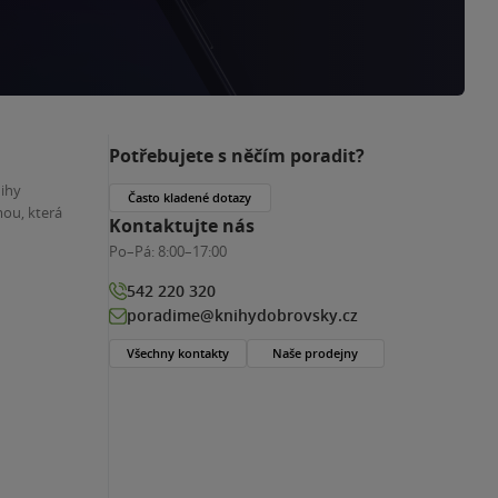
Potřebujete s něčím poradit?
nihy
Často kladené dotazy
ou, která
Kontaktujte nás
Po–Pá:
8:00–17:00
542 220 320
poradime@knihydobrovsky.cz
Všechny kontakty
Naše prodejny