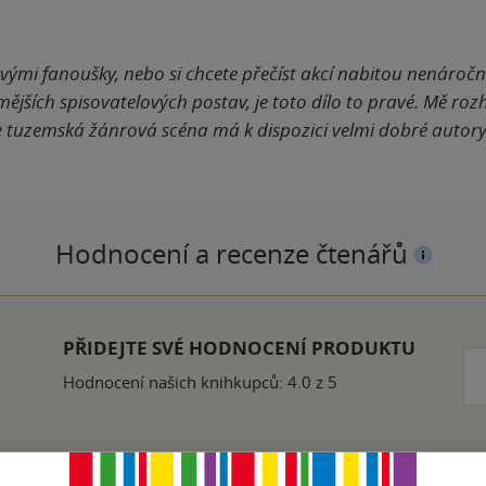
ovými fanoušky, nebo si chcete přečíst akcí nabitou nenáročno
ějších spisovatelových postav, je toto dílo to pravé. Mě ro
e tuzemská žánrová scéna má k dispozici velmi dobré autory
Hodnocení a recenze čtenářů
PŘIDEJTE SVÉ HODNOCENÍ PRODUKTU
Hodnocení našich knihkupců: 4.0 z 5