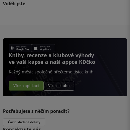
Viděli jste
Knihy, recenze a klubové výhody
ve vaší kapse a naší appce KDčko
Každý měsíc společně přečteme tisíce knih
Více o aplikaci
Více o klubu
Potřebujete s něčím poradit?
Často kladené dotazy
Kontaktujte nás