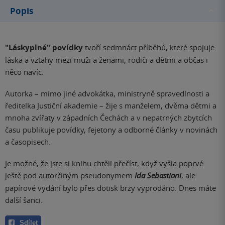
Popis
"Láskyplné" povídky
tvoří sedmnáct příběhů, které spojuje
láska a vztahy mezi muži a ženami, rodiči a dětmi a občas i
něco navíc.
Autorka – mimo jiné advokátka, ministryně spravedlnosti a
ředitelka Justiční akademie – žije s manželem, dvěma dětmi a
mnoha zvířaty v západních Čechách a v nepatrných zbytcích
času publikuje povídky, fejetony a odborné články v novinách
a časopisech.
Je možné, že jste si knihu chtěli přečíst, když vyšla poprvé
ještě pod autorčiným pseudonymem
Ida Sebastiani
, ale
papírové vydání bylo přes dotisk brzy vyprodáno. Dnes máte
další šanci.
Sdílet