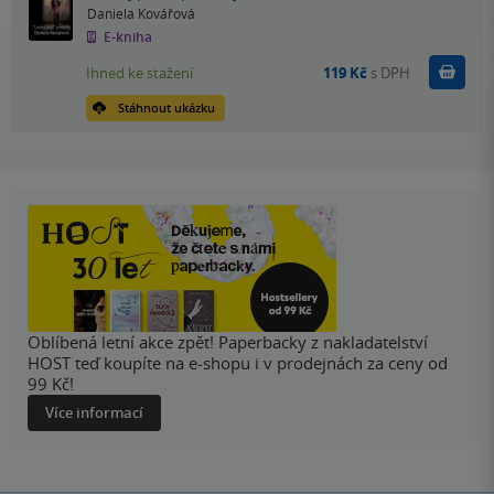
Daniela Kovářová
E-kniha
Koupit
Ihned ke stažení
119 Kč
s DPH
Stáhnout ukázku
Oblíbená letní akce zpět! Paperbacky z nakladatelství
HOST teď koupíte na e-shopu i v prodejnách za ceny od
99 Kč!
Více informací