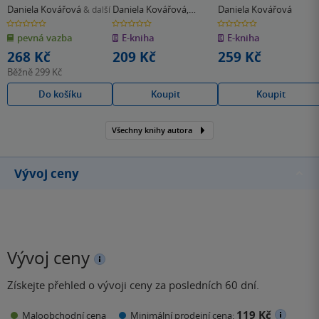
rad
Daniela Kovářová
Daniela Kovářová
,
Daniela Kovářová
& další
Kašparů Jaroslav
0.0
0.0
0.0
z
z
z
Maxmilián
pevná vazba
E-kniha
E-kniha
5
5
5
hvězdiček
hvězdiček
hvězdiček
268 Kč
209 Kč
259 Kč
Běžně
299 Kč
Do košíku
Koupit
Koupit
Všechny knihy autora
Vývoj ceny
Vývoj ceny
Získejte přehled o vývoji ceny za posledních 60 dní.
119 Kč
Maloobchodní cena
Minimální prodejní cena: