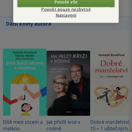
Povolit vše
Povolit pouze nezbytné
Nastavení
Další knihy autora
Dítě mezi otcem a
Jak přežít krizi v
Dobré manželství,
matkou
rodině
10 + 1 užitečných