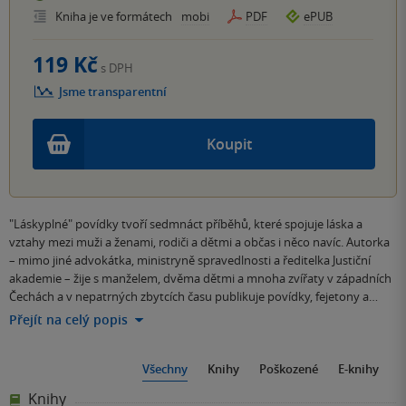
Kniha je ve formátech
mobi
PDF
ePUB
119 Kč
s DPH
Jsme transparentní
Koupit
"Láskyplné" povídky tvoří sedmnáct příběhů, které spojuje láska a
vztahy mezi muži a ženami, rodiči a dětmi a občas i něco navíc. Autorka
– mimo jiné advokátka, ministryně spravedlnosti a ředitelka Justiční
akademie – žije s manželem, dvěma dětmi a mnoha zvířaty v západních
Čechách a v nepatrných zbytcích času publikuje povídky, fejetony a…
Přejít na celý popis
Všechny
Knihy
Poškozené
E-knihy
Knihy