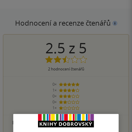
Hodnocení a recenze čtenářů
2.5
z
5
2
hodnocení čtenářů
0×
5 hvězdiček
1×
4 hvězdičky
0×
3 hvězdičky
0×
2 hvězdičky
1×
1 hvezdička
PŘIDEJTE SVÉ HODNOCENÍ PRODUKTU