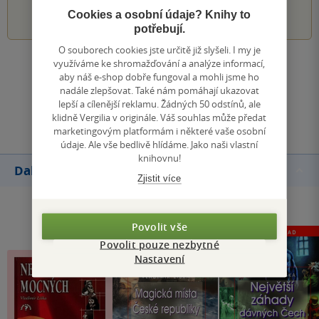
1
2
3
4
5
Cookies a osobní údaje? Knihy to
potřebují.
O souborech cookies jste určitě již slyšeli. I my je
využíváme ke shromažďování a analýze informací,
Zobrazit všechna hodnocení
aby náš e-shop dobře fungoval a mohli jsme ho
nadále zlepšovat. Také nám pomáhají ukazovat
lepší a cílenější reklamu. Žádných 50 odstínů, ale
Přidat hodnocení
klidně Vergilia v originále. Váš souhlas může předat
marketingovým platformám i některé vaše osobní
údaje. Ale vše bedlivě hlídáme. Jako naši vlastní
knihovnu!
Další knihy autora
Zjistit více
Povolit vše
Povolit pouze nezbytné
Nastavení