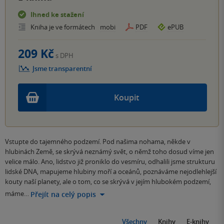
Ihned ke stažení
Kniha je ve formátech
mobi
PDF
ePUB
209 Kč
s DPH
Jsme transparentní
Koupit
Vstupte do tajemného podzemí. Pod našima nohama, někde v
hlubinách Země, se skrývá neznámý svět, o němž toho dosud víme jen
velice málo. Ano, lidstvo již proniklo do vesmíru, odhalili jsme strukturu
lidské DNA, mapujeme hlubiny moří a oceánů, poznáváme nejodlehlejší
kouty naší planety, ale o tom, co se skrývá v jejím hlubokém podzemí,
máme…
Přejít na celý popis
Všechny
Knihy
E-knihy