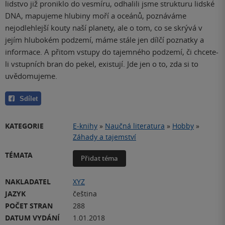
lidstvo již proniklo do vesmíru, odhalili jsme strukturu lidské
DNA, mapujeme hlubiny moří a oceánů, poznáváme
nejodlehlejší kouty naší planety, ale o tom, co se skrývá v
jejím hlubokém podzemí, máme stále jen dílčí poznatky a
informace. A přitom vstupy do tajemného podzemí, či chcete-
li vstupních bran do pekel, existují. Jde jen o to, zda si to
uvědomujeme.
Sdílet
KATEGORIE
E-knihy
»
Naučná literatura
»
Hobby
»
Záhady a tajemství
TÉMATA
Přidat téma
NAKLADATEL
XYZ
JAZYK
čeština
POČET STRAN
288
DATUM VYDÁNÍ
1.01.2018