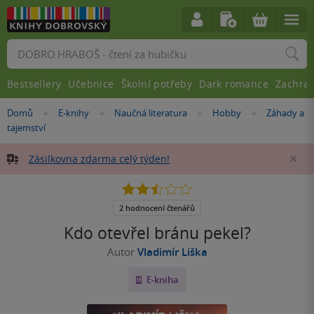
Vyhledávání
Bestsellery
Učebnice
Školní potřeby
Dark romance
Zachra
Nacházíte
Domů
E-knihy
Naučná literatura
Hobby
Záhady a
»
»
»
»
se
tajemství
zde:
Zásilkovna zdarma celý týden!
Za
2.5
z
5
2 hodnocení čtenářů
hvězdiček
Kdo otevřel bránu pekel?
Autor
Vladimír Liška
E-kniha