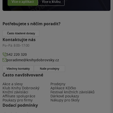
Více o aplikaci
Více o klubu
Potřebujete s něčím poradit?
Často kladené dotazy
Kontaktujte nás
Po–Pá:
8:00–17:00
542 220 320
poradime@knihydobrovsky.cz
Všechny kontakty
Naše prodejny
Často navštěvované
Akce a slevy
Prodejny
Klub Knihy Dobrovský
Aplikace KDčko
Knižní závisláci
Festival knižních závisláků
Affiliate spolupráce
Dárkové poukazy
Poukazy pro firmy
Nákupy pro školy
Dodací podmínky