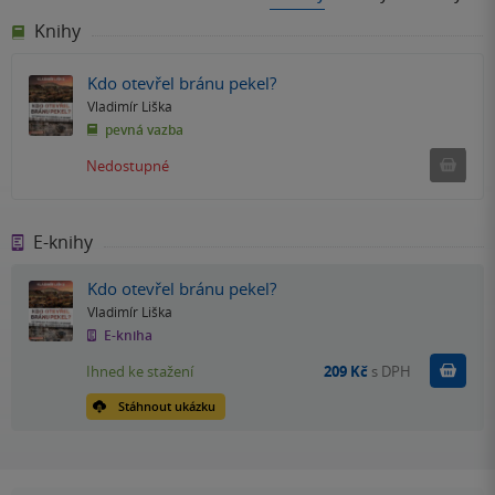
Knihy
Kdo otevřel bránu pekel?
Vladimír Liška
pevná vazba
Ned
Nedostupné
E-knihy
Kdo otevřel bránu pekel?
Vladimír Liška
E-kniha
Koupit
Ihned ke stažení
209 Kč
s DPH
Stáhnout ukázku