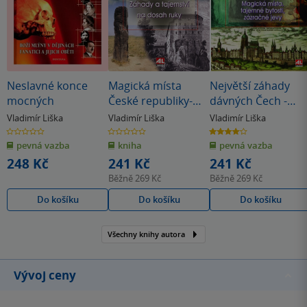
Neslavné konce
Magická místa
Největší záhady
mocných
České republiky-
dávných Čech -
Záhady a tajemství
magická místa,
Vladimír Liška
Vladimír Liška
Vladimír Liška
na dosah ruky
tajemné bytosti,
0.0
0.0
4.0
z
z
z
zázračné jevy
pevná vazba
kniha
pevná vazba
5
5
5
hvězdiček
hvězdiček
hvězdiček
248 Kč
241 Kč
241 Kč
Běžně
269 Kč
Běžně
269 Kč
Do košíku
Do košíku
Do košíku
Všechny knihy autora
Vývoj ceny