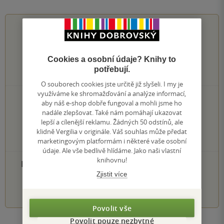
0.0
z
5
Cookies a osobní údaje? Knihy to
potřebují.
0
hodnocení čtenářů
O souborech cookies jste určitě již slyšeli. I my je
využíváme ke shromažďování a analýze informací,
0×
5 hvězdiček
aby náš e-shop dobře fungoval a mohli jsme ho
0×
4 hvězdičky
nadále zlepšovat. Také nám pomáhají ukazovat
0×
3 hvězdičky
lepší a cílenější reklamu. Žádných 50 odstínů, ale
0×
2 hvězdičky
klidně Vergilia v originále. Váš souhlas může předat
0×
1 hvezdička
marketingovým platformám i některé vaše osobní
údaje. Ale vše bedlivě hlídáme. Jako naši vlastní
knihovnu!
PŘIDEJTE SVÉ HODNOCENÍ PRODUKTU
Zjistit více
1
2
3
4
5
Povolit vše
Povolit pouze nezbytné