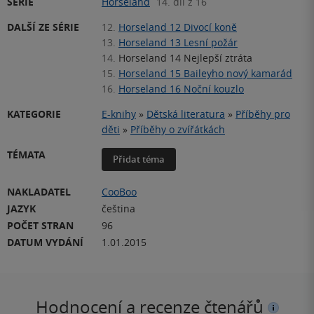
SÉRIE
Horseland
14. díl z 16
DALŠÍ ZE SÉRIE
12.
Horseland 12 Divocí koně
13.
Horseland 13 Lesní požár
14.
Horseland 14 Nejlepší ztráta
15.
Horseland 15 Baileyho nový kamarád
16.
Horseland 16 Noční kouzlo
KATEGORIE
E-knihy
»
Dětská literatura
»
Příběhy pro
děti
»
Příběhy o zvířátkách
TÉMATA
Přidat téma
NAKLADATEL
CooBoo
JAZYK
čeština
POČET STRAN
96
DATUM VYDÁNÍ
1.01.2015
Hodnocení a recenze čtenářů