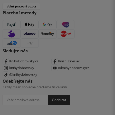
Volné pracovní pozice
Platební metody
+ 17
Sledujte nás
KnihyDobrovsky.cz
Knižní závisláci
knihydobrovsky
@knihydobrovskycz
@knihydobrovsky
Odebírejte nás
Každý měsíc společně přečteme tisíce knih
Odebírat