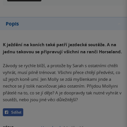
Popis
K ježdění na koních také patří jezdecké soutěže. A na
jednu takovou se připravují všichni na ranči Horseland.
Závody se rychle blíží, a protože by Sarah s ostatními chtěli
vyhrát, musí pilně trénovat. Všichni přece chtějí předvést, co
už jejich koně umí. Jen Molly se zdá myšlenkami jinde a
nechce se jí tolik nacvičovat jako ostatním. Přijdou Mollyini
přátelé na to, co se jí děje? A je doopravdy tak nutné vyhrát v
soutěži, nebo jsou jiné věci důležitější?
Sdílet