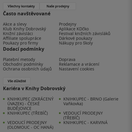
Všechny kontakty
Naše prodejny
Často navštěvované
Akce a slevy
Prodejny
Klub Knihy Dobrovský
Aplikace KDčko
Knižní závisláci
Festival knižních závisláků
Affiliate spolupráce
Dárkové poukazy
Poukazy pro firmy
Nákupy pro školy
Dodací podmínky
Platební metody
Doprava
Obchodní podmínky
Reklamace a vrácení
Ochrana osobních údajů
Nastavení cookies
Vše důležité
Kariéra v Knihy Dobrovský
KNIHKUPEC (ZKRÁCENÝ
KNIHKUPEC - BRNO (Galerie
ÚVAZEK) - ČESKÉ
Vaňkovka)
BUDĚJOVICE
KNIHKUPEC (TŘEBÍČ)
VEDOUCÍ PRODEJNY
(TŘEBÍČ)
VEDOUCÍ PRODEJNY
KNIHKUPEC - KARVINÁ
(OLOMOUC - OC HANÁ)