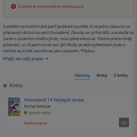
E-kniha je momentálně nedostupná
K ježdění na koních také patří jezdecké soutěže. A na jednu takovou se
připravují všichni na ranči Horseland. Závody se rychle blíží, a protože by
Sarah s ostatními chtěli vyhrát, musí pilně trénovat. Všichni přece chtějí
předvést, co už jejich koně umí. Jen Molly se zdá myšlenkami jinde a
nechce se jí tolik nacvičovat jako ostatním. Přijdou…
Přejít na celý popis
Všechny
Knihy
E-knihy
Knihy
Horseland 14 Nejlepší ztráta
Michal Kolezsar
pevná vazba
Ned
Nedostupné