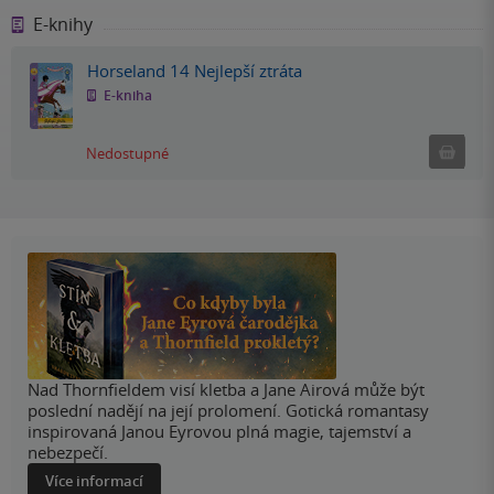
E-knihy
Horseland 14 Nejlepší ztráta
E-kniha
Nedostu
Nedostupné
Nad Thornfieldem visí kletba a Jane Airová může být
poslední nadějí na její prolomení. Gotická romantasy
inspirovaná Janou Eyrovou plná magie, tajemství a
nebezpečí.
Více informací