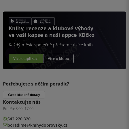
Knihy, recenze a klubové výhody
ve vaší kapse a naší appce KDčko
Každý měsíc společně přečteme tisíce knih
Více o aplikaci
Více o klubu
Potřebujete s něčím poradit?
Často kladené dotazy
Kontaktujte nás
Po–Pá:
8:00–17:00
542 220 320
poradime@knihydobrovsky.cz