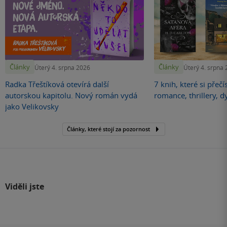
Články
Články
Úterý 4. srpna 2026
Úterý 4. srpna
Radka Třeštíková otevírá další
7 knih, které si přečí
autorskou kapitolu. Nový román vydá
romance, thrillery, d
jako Velikovsky
Články, které stojí za pozornost
Viděli jste