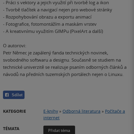
- Práci s vektory a jejich využití při tvorbě log a ikon
- Tvorbě tlačítek a navigací nejen pro webové stránky
- Rozpohybování obrazu a exportu animací
- Fotografice, fotomontážím a maskám vrstev
- A kreativnímu využitím GIMPu (PixelArt a další)
O autorovi:
Petr Němec je zapálený fanda technických novinek,
svobodného softwaru a designu. Současně se studiem na
technické univerzitě se realizuje psaním odborných článků a
návodů na předních tuzemských portálech nejen o Linuxu.
Sdílet
KATEGORIE
E-knihy
»
Odborná literatura
»
Počítače a
internet
TÉMATA
Přidat téma