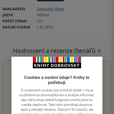
NAKLADATEL
Computer Press
JAZYK
čeština
POČET STRAN
272
DATUM VYDÁNÍ
1.01.2013
Hodnocení a recenze čtenářů
5.0
z
5
Cookies a osobní údaje? Knihy to
potřebují.
O souborech cookies jste určitě již slyšeli. I my je
1
hodnocení čtenářů
využíváme ke shromažďování a analýze informací,
aby náš e-shop dobře fungoval a mohli jsme ho
1×
5 hvězdiček
nadále zlepšovat. Také nám pomáhají ukazovat
0×
lepší a cílenější reklamu. Žádných 50 odstínů, ale
4 hvězdičky
0×