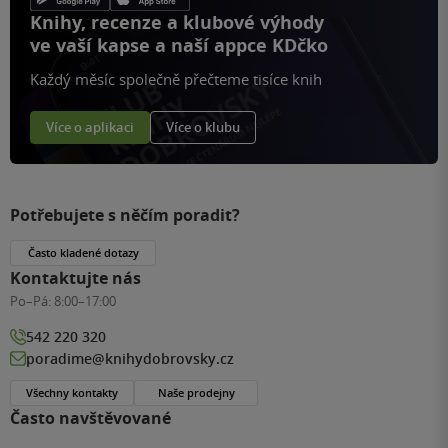
Knihy, recenze a klubové výhody
ve vaší kapse a naší appce KDčko
Každý měsíc společně přečteme tisíce knih
Více o aplikaci
Více o klubu
Potřebujete s něčím poradit?
Často kladené dotazy
Kontaktujte nás
Po–Pá:
8:00–17:00
542 220 320
poradime@knihydobrovsky.cz
Všechny kontakty
Naše prodejny
Často navštěvované