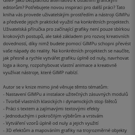
GIMP jako bezplatnou alternativu k ostatním grafickým
editorům? Potřebujete novou inspiraci pro další práci? Tato
kniha vás provede uživatelským prostředím a nástroji GIMPu
a předvede jejich praktické využití na konkrétních projektech.
Uživatelská příručka pro začínající grafiky není pouze sbírkou
krokových postupů, ale také základem pro rozvoj kreativních
dovedností, díky nimž budete pomocí GIMPu schopni převést
vaše nápady do reality. Na konkrétních projektech se naučíte,
jak přesně a rychle vytvářet grafiku úplně od nuly, navrhovat
loga a ikony, rozpohybovat vlastní animace a kreativně
využívat nástroje, které GIMP nabízí.
Autor se v knize mimo jiné věnuje těmto tématům:
- Nastavení GIMPu a instalace užitečných zásuvných modulů
- Tvorbě vlastních klasických i dynamických stop štětců
- Práci s textem a zajímavými textovými efekty
- Jednoduchým i pokročilým výběrům a vrstvám
- Vytváření vzorů úplně od nuly a jejich využití
- 3D efektům a mapováním grafiky na trojrozměrné objekty