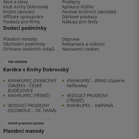
Akce a slevy
Prodejny
Klub Knihy Dobrovský
Aplikace KDčko
Knižní závisláci
Festival knižních závisláků
Affiliate spolupráce
Dárkové poukazy
Poukazy pro firmy
Nákupy pro školy
Dodací podmínky
Platební metody
Doprava
Obchodní podmínky
Reklamace a vrácení
Ochrana osobních údajů
Nastavení cookies
Vše důležité
Kariéra v Knihy Dobrovský
KNIHKUPEC (ZKRÁCENÝ
KNIHKUPEC - BRNO (Galerie
ÚVAZEK) - ČESKÉ
Vaňkovka)
BUDĚJOVICE
KNIHKUPEC (TŘEBÍČ)
VEDOUCÍ PRODEJNY
(TŘEBÍČ)
VEDOUCÍ PRODEJNY
KNIHKUPEC - KARVINÁ
(OLOMOUC - OC HANÁ)
Volné pracovní pozice
Platební metody