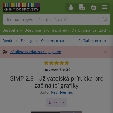
Vyhledávání
Bestsellery
Učebnice
Školní potřeby
Dark romance
Zachra
Nacházíte
Domů
E-knihy
Odborná literatura
Počítače a internet
»
»
»
se
zde:
Zásilkovna zdarma celý týden!
Za
5.0
z
5
1 hodnocení čtenářů
hvězdiček
GIMP 2.8 - Uživatelská příručka pro
začínající grafiky
Autor
Petr Němec
E-kniha