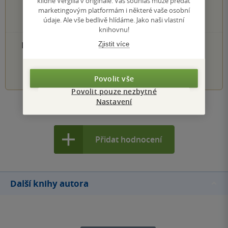
klidně Vergilia v originále. Váš souhlas může předat
3 hvězdičky
marketingovým platformám i některé vaše osobní
0×
2 hvězdičky
údaje. Ale vše bedlivě hlídáme. Jako naši vlastní
0×
1 hvezdička
knihovnu!
PŘIDEJTE SVÉ HODNOCENÍ PRODUKTU
Zjistit více
1
2
3
4
5
Povolit vše
Povolit pouze nezbytné
Nastavení
Zobrazit všechna hodnocení
Přidat hodnocení
Další knihy autora