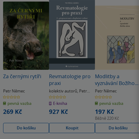
Za černými rytíři
Revmatologie pro
Modlitby a
praxi
vyznávání Božího
slova
Petr Němec
kolektiv autorů
,
Petr
Petr Němec
Němec
0.0
0.0
0.0
z
z
z
pevná vazba
E-kniha
pevná vazba
5
5
5
hvězdiček
hvězdiček
hvězdiček
269 Kč
927 Kč
197 Kč
Běžně
220 Kč
Do košíku
Koupit
Do košíku