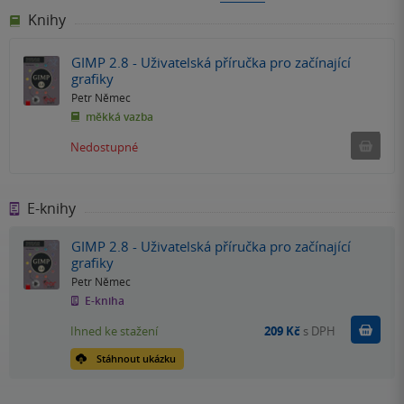
Knihy
GIMP 2.8 - Uživatelská příručka pro začínající
grafiky
Petr Němec
měkká vazba
Ned
Nedostupné
E-knihy
GIMP 2.8 - Uživatelská příručka pro začínající
grafiky
Petr Němec
E-kniha
Koupit
Ihned ke stažení
209 Kč
s DPH
Stáhnout ukázku