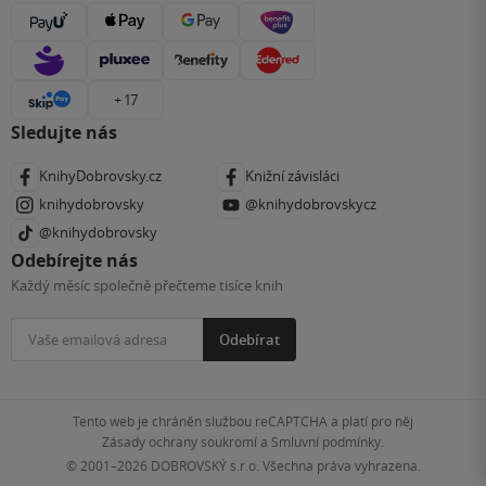
+ 17
Sledujte nás
KnihyDobrovsky.cz
Knižní závisláci
knihydobrovsky
@knihydobrovskycz
@knihydobrovsky
Odebírejte nás
Každý měsíc společně přečteme tisíce knih
Odebírat
Tento web je chráněn službou reCAPTCHA a platí pro něj
Zásady ochrany soukromí
a
Smluvní podmínky
.
© 2001–2026
DOBROVSKÝ s.r.o. Všechna práva vyhrazena.