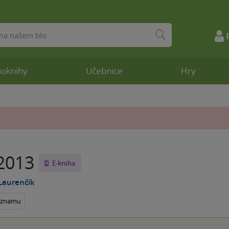
ioknihy
Učebnice
Hry
 2013
E-kniha
Laurenčík
seznamu