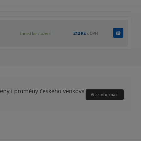
Koupit
Ihned ke stažení
212 Kč
s DPH
ženy i proměny českého venkova
Více informací