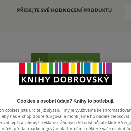
PŘIDEJTE SVÉ HODNOCENÍ PRODUKTU
Přidat hodnocení
Cookies a osobní údaje? Knihy to potřebují.
h cookies jste určitě již slyšeli. I my je využíváme ke shromažďován
, aby náš e-shop dobře fungoval a mohli jsme ho nadále zlepšovat
vat lepší a cílenější reklamu. Žádných 50 odstínů, ale klidně Vergil
s může předat marketingovým platformám i některé vaše osobní úda