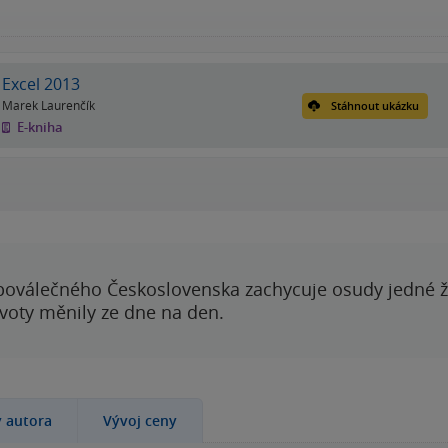
Excel 2013
Marek Laurenčík
Stáhnout ukázku
E-kniha
poválečného Československa zachycuje osudy jedné 
ivoty měnily ze dne na den.
y autora
Vývoj ceny