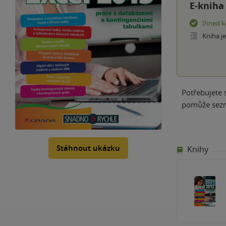
E-kniha
Ihned k
Kniha j
Potřebujete 
pomůže sezná
Stáhnout ukázku
Knihy