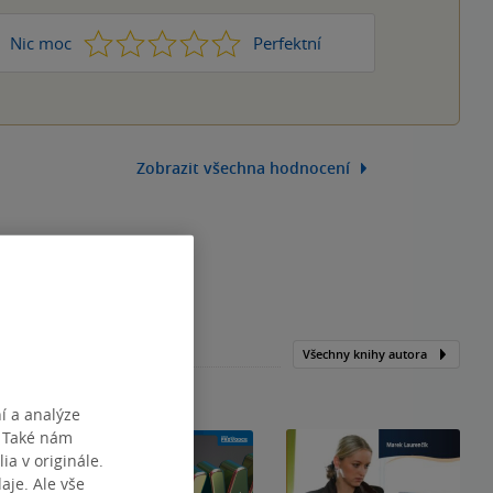
1
2
3
4
5
Nic moc
Perfektní
Zobrazit všechna hodnocení
Všechny knihy autora
í a analýze
. Také nám
ia v originále.
je. Ale vše