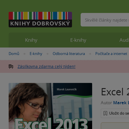
Vyhledávání
Knihy
E-knihy
Aud
Nacházíte
Domů
E-knihy
Odborná literatura
Počítače a internet
»
»
»
se
zde:
Zásilkovna zdarma celý týden!
Excel
Autor
Marek 
Uložit do 