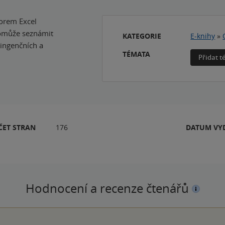
torem Excel
pomůže seznámit
KATEGORIE
E-knihy
»
tingenčních a
TÉMATA
Přidat 
ČET STRAN
176
DATUM VY
Hodnocení a recenze čtenářů