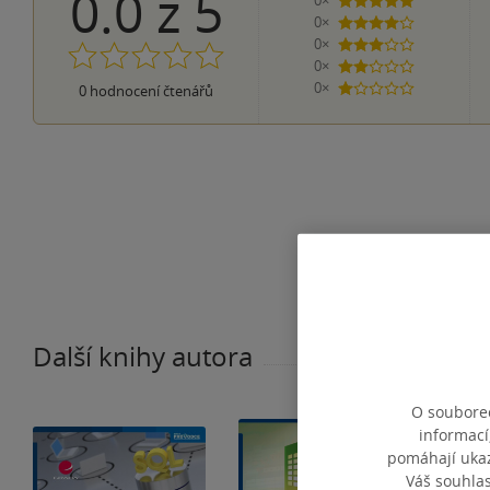
0.0
z
5
0×
5 hvězdiček
0×
4 hvězdičky
0×
3 hvězdičky
0×
2 hvězdičky
0×
0
hodnocení čtenářů
1 hvezdička
Další knihy autora
O souborec
informací
pomáhají ukazo
Váš souhla