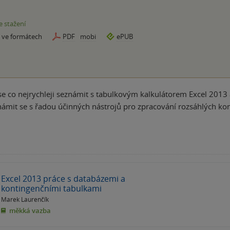
e stažení
e ve formátech
PDF
mobi
ePUB
se co nejrychleji seznámit s tabulkovým kalkulátorem Excel 2013 
mit se s řadou účinných nástrojů pro zpracování rozsáhlých kont
Excel 2013 práce s databázemi a
kontingenčními tabulkami
Marek Laurenčík
měkká vazba