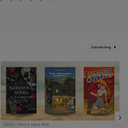
Zobrazit blog
N
p
Násled
Články
Úterý 4. srpna 2026