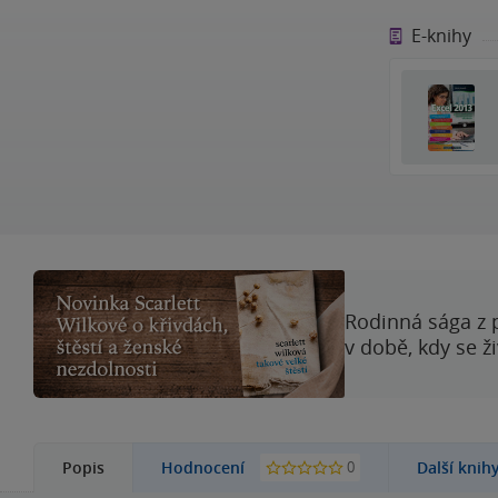
E-knihy
Rodinná sága z 
v době, kdy se ž
0
Popis
Hodnocení
Další knih