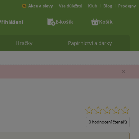
Akce a slevy
Vše důležité
Klub
Blog
Prodejny
E-košík
Košík
Přihlášení
Hračky
Papírnictví a dárky
Zav
0.0
z
5
0 hodnocení čtenářů
hvěz