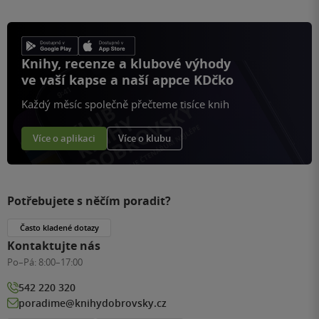
Knihy, recenze a klubové výhody
ve vaší kapse a naší appce KDčko
Každý měsíc společně přečteme tisíce knih
Více o aplikaci
Více o klubu
Potřebujete s něčím poradit?
Často kladené dotazy
Kontaktujte nás
Po–Pá:
8:00–17:00
542 220 320
poradime@knihydobrovsky.cz