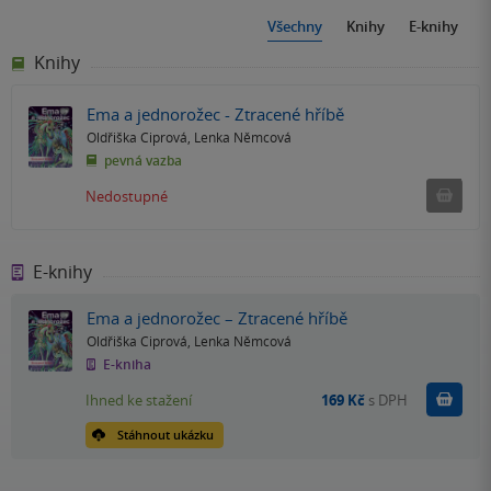
Všechny
Knihy
E-knihy
Knihy
Ema a jednorožec - Ztracené hříbě
Oldřiška Ciprová
,
Lenka Němcová
pevná vazba
Ned
Nedostupné
E-knihy
Ema a jednorožec – Ztracené hříbě
Oldřiška Ciprová
,
Lenka Němcová
E-kniha
Koupit
Ihned ke stažení
169 Kč
s DPH
Stáhnout ukázku