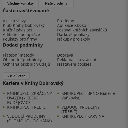
Všechny kontakty
Naše prodejny
Často navštěvované
Akce a slevy
Prodejny
Klub Knihy Dobrovský
Aplikace KDčko
Knižní závisláci
Festival knižních závisláků
Affiliate spolupráce
Dárkové poukazy
Poukazy pro firmy
Nákupy pro školy
Dodací podmínky
Platební metody
Doprava
Obchodní podmínky
Reklamace a vrácení
Ochrana osobních údajů
Nastavení cookies
Vše důležité
Kariéra v Knihy Dobrovský
KNIHKUPEC (ZKRÁCENÝ
KNIHKUPEC - BRNO (Galerie
ÚVAZEK) - ČESKÉ
Vaňkovka)
BUDĚJOVICE
KNIHKUPEC (TŘEBÍČ)
VEDOUCÍ PRODEJNY
(TŘEBÍČ)
VEDOUCÍ PRODEJNY
KNIHKUPEC - KARVINÁ
(OLOMOUC - OC HANÁ)