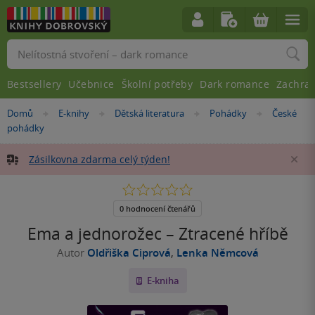
Vyhledávání
Bestsellery
Učebnice
Školní potřeby
Dark romance
Zachra
Nacházíte
Domů
E-knihy
Dětská literatura
Pohádky
České
»
»
»
»
se
pohádky
zde:
Zásilkovna zdarma celý týden!
Za
0.0
z
5
0 hodnocení čtenářů
hvězdiček
Ema a jednorožec – Ztracené hříbě
Autor
Oldřiška Ciprová
,
Lenka Němcová
E-kniha