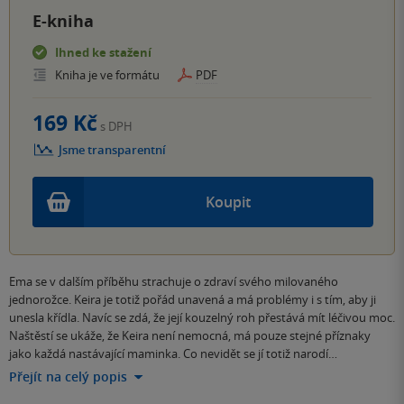
E-kniha
Ihned ke stažení
Kniha je ve formátu
PDF
169 Kč
s DPH
Jsme transparentní
Koupit
Ema se v dalším příběhu strachuje o zdraví svého milovaného
jednorožce. Keira je totiž pořád unavená a má problémy i s tím, aby ji
unesla křídla. Navíc se zdá, že její kouzelný roh přestává mít léčivou moc.
Naštěstí se ukáže, že Keira není nemocná, má pouze stejné příznaky
jako každá nastávající maminka. Co nevidět se jí totiž narodí…
Přejít na celý popis