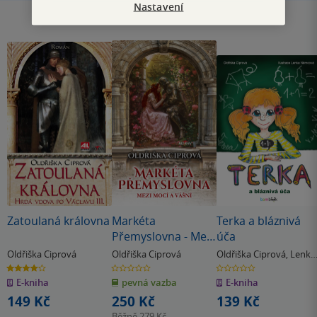
Nastavení
Zatoulaná královna
Markéta
Terka a bláznivá
Přemyslovna - Mezi
úča
mocí a vášní
Oldřiška Ciprová
Oldřiška Ciprová
Oldřiška Ciprová
,
Lenka
Němcová
4.0
0.0
0.0
z
z
z
E-kniha
pevná vazba
E-kniha
5
5
5
hvězdiček
hvězdiček
hvězdiček
149 Kč
250 Kč
139 Kč
Běžně
279 Kč