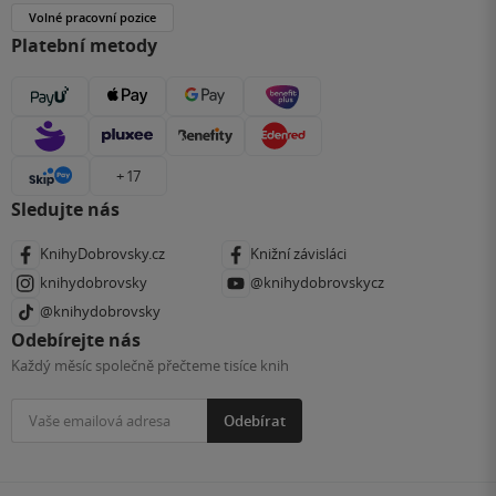
Volné pracovní pozice
Platební metody
+ 17
Sledujte nás
KnihyDobrovsky.cz
Knižní závisláci
knihydobrovsky
@knihydobrovskycz
@knihydobrovsky
Odebírejte nás
Každý měsíc společně přečteme tisíce knih
Odebírat