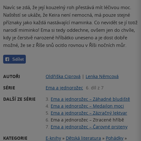
Navíc se zdá, že její kouzelný roh přestává mít léčivou moc.
Naštěstí se ukáže, že Keira není nemocná, má pouze stejné
příznaky jako každá nastávající maminka. Co nevidět se jí totiž
narodí miminko! Ema si tedy oddechne, ovšem jen do chvíle,
kdy je čerstvě narozené hříbátko uneseno a je dost dobře
možné, že se z Říše snů ocitlo rovnou v Říši nočních můr.
Sdílet
AUTOŘI
Oldřiška Ciprová
|
Lenka Němcová
SÉRIE
Ema a jednorožec
6. díl z 7
DALŠÍ ZE SÉRIE
3.
Ema a jednorožec – Záhadné bludiště
4.
Ema a jednorožec – Medailon moci
5.
Ema a jednorožec – Zázračný lektvar
6.
Ema a jednorožec – Ztracené hříbě
7.
Ema a jednorožec – Čarovné prsteny
KATEGORIE
E-knihy
»
Dětská literatura
»
Pohádky
»