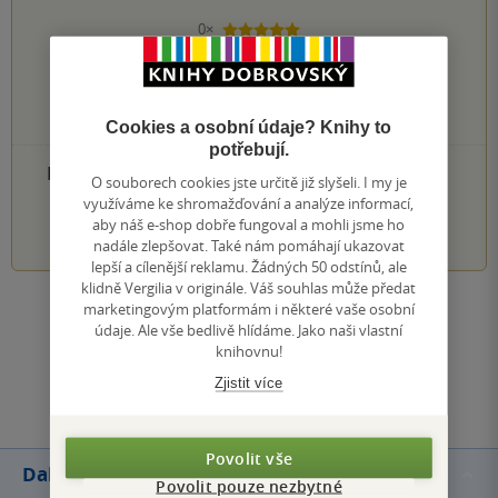
0×
5 hvězdiček
0×
4 hvězdičky
0×
3 hvězdičky
0×
2 hvězdičky
0×
1 hvezdička
Cookies a osobní údaje? Knihy to
potřebují.
PŘIDEJTE SVÉ HODNOCENÍ PRODUKTU
O souborech cookies jste určitě již slyšeli. I my je
využíváme ke shromažďování a analýze informací,
1
2
3
4
5
aby náš e-shop dobře fungoval a mohli jsme ho
nadále zlepšovat. Také nám pomáhají ukazovat
lepší a cílenější reklamu. Žádných 50 odstínů, ale
klidně Vergilia v originále. Váš souhlas může předat
marketingovým platformám i některé vaše osobní
Zobrazit všechna hodnocení
údaje. Ale vše bedlivě hlídáme. Jako naši vlastní
knihovnu!
Přidat hodnocení
Zjistit více
Povolit vše
Další knihy autora
Povolit pouze nezbytné