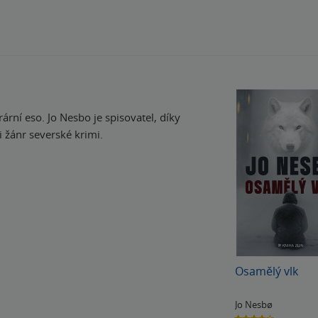
rární eso. Jo Nesbo je spisovatel, díky
i žánr severské krimi.
Osamělý vlk
Jo Nesbø
3.8