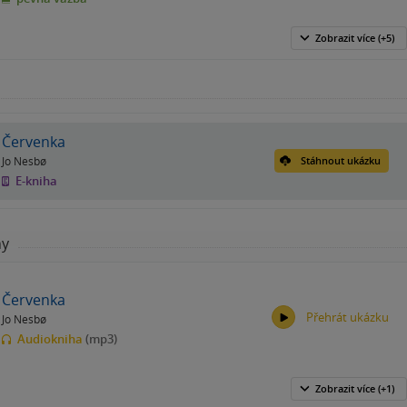
Zobrazit
více
(+5)
Červenka
Jo Nesbø
Stáhnout ukázku
E-kniha
hy
Červenka
Přehrát ukázku
Jo Nesbø
Audiokniha
(mp3)
Zobrazit
více
(+1)