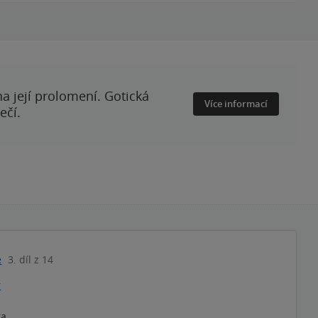
a její prolomení. Gotická
Více informací
ečí.
e
3. díl z 14
r
ka