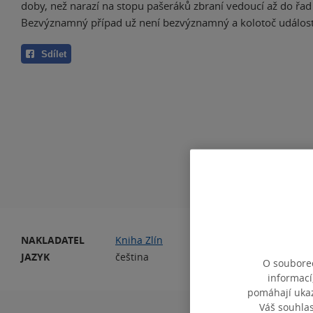
doby, než narazí na stopu pašeráků zbraní vedoucí až do řad 
Bezvýznamný případ už není bezvýznamný a kolotoč událostí 
Sdílet
NAKLADATEL
Kniha Zlín
PO
JAZYK
čeština
O souborec
informací
pomáhají ukazo
Váš souhla