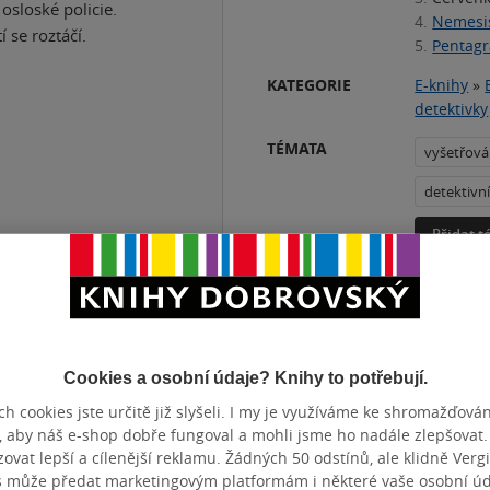
osloské policie.
4.
Nemesi
se roztáčí.
5.
Pentag
KATEGORIE
E-knihy
»
detektivky
TÉMATA
vyšetřová
detektivn
Přidat 
ČET STRAN
592
DATUM VY
Cookies a osobní údaje? Knihy to potřebují.
h cookies jste určitě již slyšeli. I my je využíváme ke shromažďován
, aby náš e-shop dobře fungoval a mohli jsme ho nadále zlepšovat
vat lepší a cílenější reklamu. Žádných 50 odstínů, ale klidně Vergil
s může předat marketingovým platformám i některé vaše osobní úda