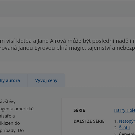
00:00
00:00
 visí kletba a Jane Airová může být poslední nadějí n
rovaná Janou Eyrovou plná magie, tajemství a nebezp
ihy autora
Vývoj ceny
návštěvy
 agenta americké
SÉRIE
Harry Hol
isaře a
DALŠÍ ZE SÉRIE
1.
Netopý
dklizen do
2.
Švábi
případy. Do
3.
Červen