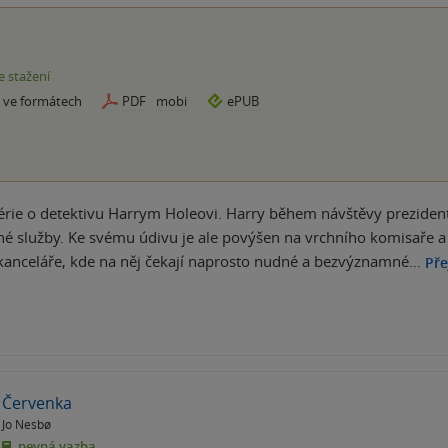
e stažení
e ve formátech
PDF
mobi
ePUB
 série o detektivu Harrym Holeovi. Harry během návštěvy preziden
né služby. Ke svému údivu je ale povýšen na vrchního komisaře a p
kanceláře, kde na něj čekají naprosto nudné a bezvýznamné…
Pře
Červenka
Jo Nesbø
pevná vazba