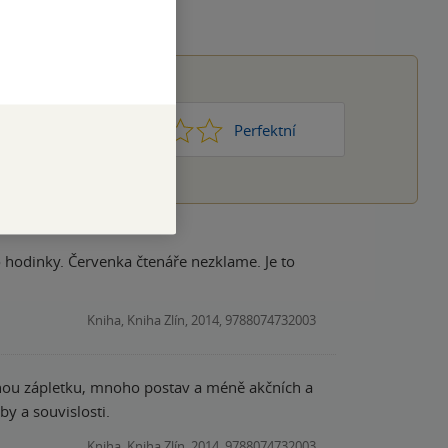
1
2
3
4
5
Nic moc
Perfektní
hodinky. Červenka čtenáře nezklame. Je to
Kniha, Kniha Zlín, 2014, 9788074732003
vanou zápletku, mnoho postav a méně akčních a
y a souvislosti.
Kniha, Kniha Zlín, 2014, 9788074732003