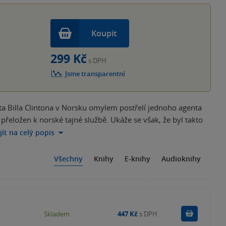
Koupit
299 Kč
s DPH
Jsme transparentní
ta Billa Clintona v Norsku omylem postřelí jednoho agenta
řeložen k norské tajné službě. Ukáže se však, že byl takto
jít na celý popis
Všechny
Knihy
E-knihy
Audioknihy
Do košík
Skladem
447 Kč
s DPH