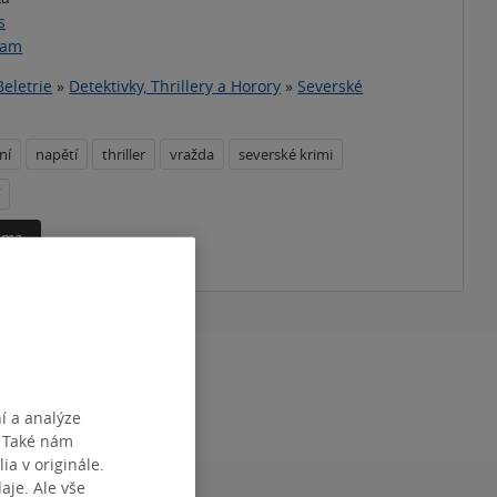
s
ram
Beletrie
»
Detektivky, Thrillery a Horory
»
Severské
ní
napětí
thriller
vražda
severské krimi
í
téma
DÁNÍ
1.01.2017
í a analýze
. Také nám
ia v originále.
je. Ale vše