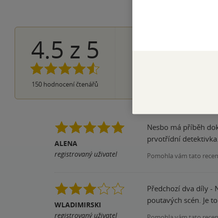
4.5
z
5
95×
5 hvězdiče
42×
4 hvězdičky
12×
3 hvězdičky
1×
2 hvězdičky
0×
150
hodnocení čtenářů
1 hvezdička
Nesbo má příběh doko
prvotřídní detektivka
ALENA
registrovaný uživatel
Pomohla vám tato rece
Předchozí dva díly -
poutavých scén. Je t
WLADIMIRSKI
registrovaný uživatel
Pomohla vám tato rece