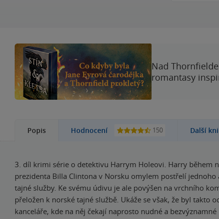
Nad Thornfieldem
romantasy inspi
150
Popis
Hodnocení
Další kn
3. díl krimi série o detektivu Harrym Holeovi. Harry během 
prezidenta Billa Clintona v Norsku omylem postřelí jednoho
tajné služby. Ke svému údivu je ale povýšen na vrchního kom
přeložen k norské tajné službě. Ukáže se však, že byl takto o
kanceláře, kde na něj čekají naprosto nudné a bezvýznamné 