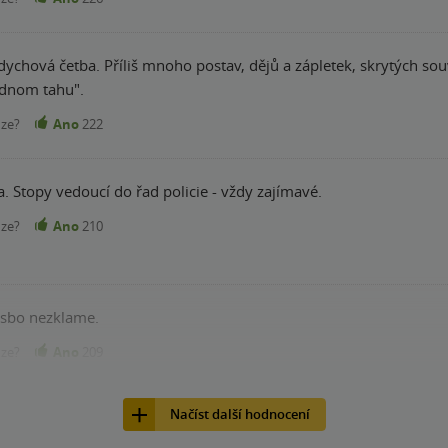
chová četba. Příliš mnoho postav, dějů a zápletek, skrytých souvz
jednom tahu".
nze?
Ano
222
a. Stopy vedoucí do řad policie - vždy zajímavé.
nze?
Ano
210
esbo nezklame.
nze?
Ano
209
Načíst další hodnocení