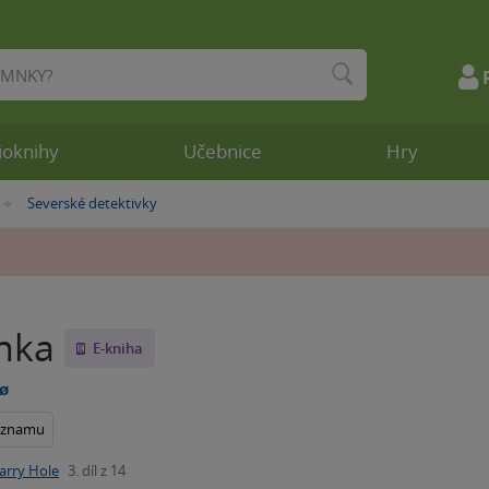
ioknihy
Učebnice
Hry
Severské detektivky
»
nka
E-kniha
bø
seznamu
arry Hole
3. díl z 14