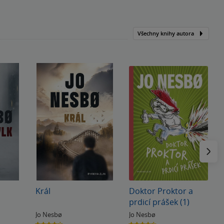
Všechny knihy autora
Následu
Král
Doktor Proktor a
prdicí prášek (1)
Jo Nesbø
Jo Nesbø
4.3
4.5