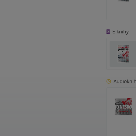
E-knihy
Audiokni