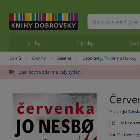
Vyhledávání
Knihy
E-knihy
Aud
Nacházíte
Domů
E-knihy
Beletrie
Detektivky, Thrillery a Horory
»
»
»
se
zde:
Zásilkovna zdarma celý týden!
Červe
Autor
Jo Nes
Uložit do 
Součástí série:
H