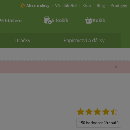
Akce a slevy
Vše důležité
Klub
Blog
Prodejny
E-košík
Košík
Přihlášení
Hračky
Papírnictví a dárky
Zav
4.5
z
5
150 hodnocení čtenářů
hvězdi