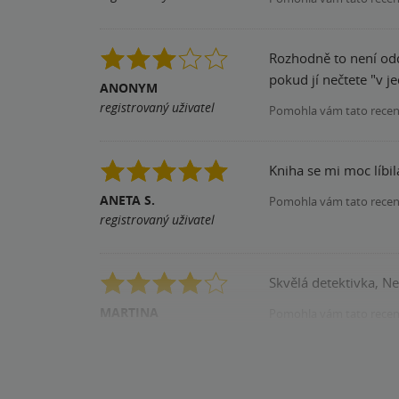
Rozhodně to není oddy
pokud jí nečtete "v 
ANONYM
registrovaný uživatel
Pomohla vám tato rece
Kniha se mi moc líbil
ANETA S.
Pomohla vám tato rece
registrovaný uživatel
Skvělá detektivka, N
MARTINA
Pomohla vám tato rece
registrovaný uživatel