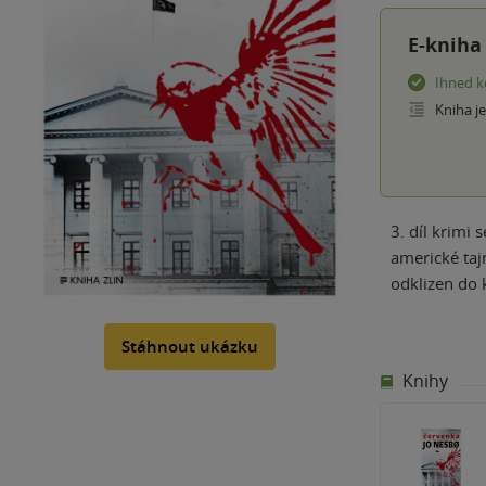
E-kniha
Ihned k
Kniha j
3. díl krimi
americké taj
odklizen do 
Stáhnout ukázku
Knihy