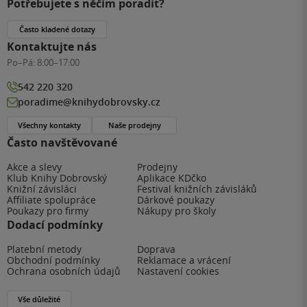
Potřebujete s něčím poradit?
Často kladené dotazy
Kontaktujte nás
Po–Pá:
8:00–17:00
542 220 320
poradime@knihydobrovsky.cz
Všechny kontakty
Naše prodejny
Často navštěvované
Akce a slevy
Prodejny
Klub Knihy Dobrovský
Aplikace KDčko
Knižní závisláci
Festival knižních závisláků
Affiliate spolupráce
Dárkové poukazy
Poukazy pro firmy
Nákupy pro školy
Dodací podmínky
Platební metody
Doprava
Obchodní podmínky
Reklamace a vrácení
Ochrana osobních údajů
Nastavení cookies
Vše důležité