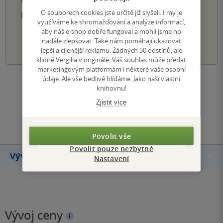
O souborech cookies jste určitě již slyšeli. I my je
Hodnocení našich knihkupců: 0.0 z 5
využíváme ke shromažďování a analýze informací,
aby náš e-shop dobře fungoval a mohli jsme ho
nadále zlepšovat. Také nám pomáhají ukazovat
1
2
3
4
5
lepší a cílenější reklamu. Žádných 50 odstínů, ale
klidně Vergilia v originále. Váš souhlas může předat
marketingovým platformám i některé vaše osobní
údaje. Ale vše bedlivě hlídáme. Jako naši vlastní
Zobrazit všechna hodnocení
knihovnu!
Zjistit více
Přidat hodnocení
Povolit vše
Povolit pouze nezbytné
Vývoj ceny
Nastavení
Vývoj ceny