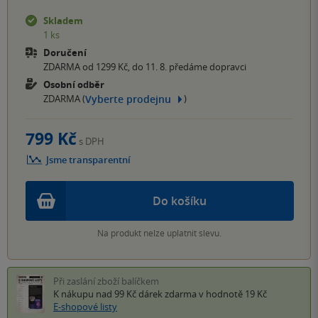
Skladem
1 ks
Doručení
ZDARMA od 1299 Kč, do 11. 8. předáme dopravci
Osobní odběr
Vyberte prodejnu
ZDARMA (
)
799 Kč
s DPH
Jsme transparentní
Do košíku
Na produkt nelze uplatnit slevu.
Při zaslání zboží balíčkem
K nákupu nad 99 Kč
dárek zdarma
v hodnotě 19 Kč
E-shopové listy