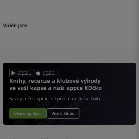
Viděli jste
Knihy, recenze a klubové výhody
ve vaší kapse a naší appce KDčko
Každý měsíc společně přečteme tisíce knih
Více o aplikaci
Více o klubu