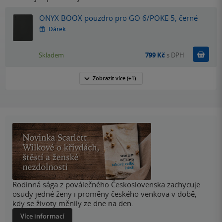
ONYX BOOX pouzdro pro GO 6/POKE 5, černé
Dárek
Do k
Skladem
799 Kč
s DPH
Zobrazit
více
(+1)
Rodinná sága z poválečného Československa zachycuje
osudy jedné ženy i proměny českého venkova v době,
kdy se životy měnily ze dne na den.
Více informací