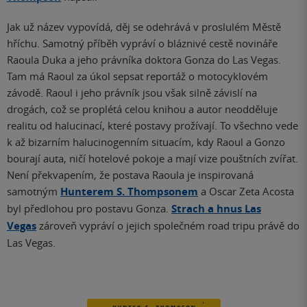
Jak už název vypovídá, děj se odehrává v proslulém Městě
hříchu. Samotný příběh vypráví o bláznivé cestě novináře
Raoula Duka a jeho právníka doktora Gonza do Las Vegas.
Tam má Raoul za úkol sepsat reportáž o motocyklovém
závodě. Raoul i jeho právník jsou však silně závislí na
drogách, což se proplétá celou knihou a autor neodděluje
realitu od halucinací, které postavy prožívají. To všechno vede
k až bizarním halucinogenním situacím, kdy Raoul a Gonzo
bourají auta, ničí hotelové pokoje a mají vize pouštních zvířat.
Není překvapením, že postava Raoula je inspirovaná
samotným
Hunterem S. Thompsonem
a Oscar Zeta Acosta
byl předlohou pro postavu Gonza.
Strach a hnus Las
Vegas
zároveň vypráví o jejich společném road tripu právě do
Las Vegas.