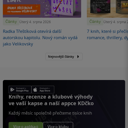
Články
Články
Úterý 4. srpna 2026
Úterý 4. srpna
Radka Třeštíková otevírá další
7 knih, které si přečí
autorskou kapitolu. Nový román vydá
romance, thrillery, d
jako Velikovsky
Nejnovější články
Knihy, recenze a klubové výhody
ve vaší kapse a naší appce KDčko
Každý měsíc společně přečteme tisíce knih
Více o aplikaci
Více o klubu