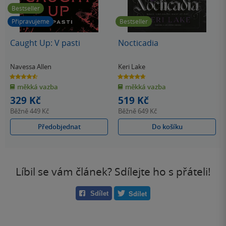
Bestseller
Připravujeme
Bestseller
Caught Up: V pasti
Nocticadia
Navessa Allen
Keri Lake
4.6
4.7
z
z
měkká vazba
měkká vazba
5
5
hvězdiček
hvězdiček
329 Kč
519 Kč
Běžně
449 Kč
Běžně
649 Kč
Předobjednat
Do košíku
Líbil se vám článek? Sdílejte ho s přáteli!
Sdílet
Sdílet