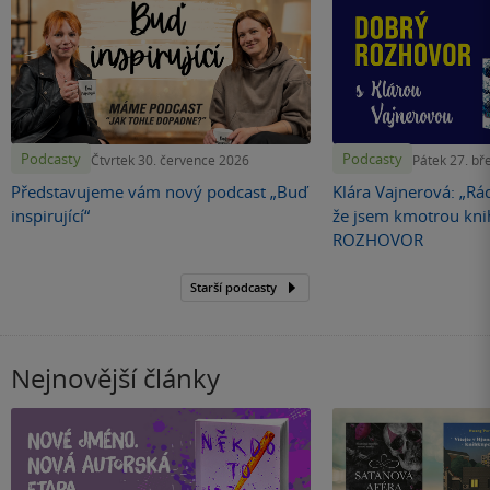
Podcasty
Podcasty
Čtvrtek 30. července 2026
Pátek 27. bř
Představujeme vám nový podcast „Buď
Klára Vajnerová: „Rád
inspirující“
že jsem kmotrou kn
ROZHOVOR
Starší podcasty
Nejnovější články