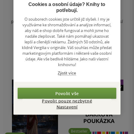
Cookies a osobní údaje? Knihy to
0.0
měkká vazba
potřebují.
z
Válka skončila dávno, ale změnila všechno. Svět, jeho
5
O souborech cookies jste určitě již slyšeli. I my je
hvězdiček
pravidla a hlavně lidi. Temná velekněžka a Šerif se musí
využíváme ke shromažďování a analýze informací,
vypravit do srdce Pustiny,...
aby náš e-shop dobře fungoval a mohli jsme ho
nadále zlepšovat. Také nám pomáhají ukazovat
369 Kč
lepší a cílenější reklamu. Žádných 50 odstínů, ale
Běžně
499 Kč
klidně Vergilia v originále. Váš souhlas může předat
marketingovým platformám i některé vaše osobní
Předobjednat
údaje. Ale vše bedlivě hlídáme. Jako naši vlastní
knihovnu!
Uložit do seznamu
Zjistit více
Povolit vše
Povolit pouze nezbytné
Nastavení
Bestseller