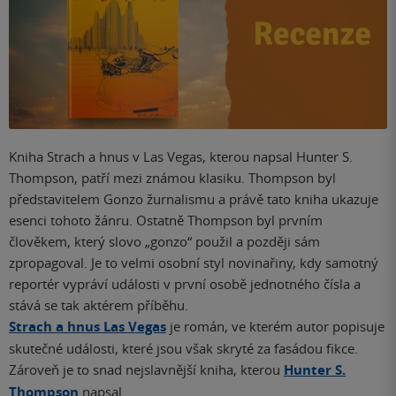
Kniha Strach a hnus v Las Vegas, kterou napsal Hunter S.
Thompson, patří mezi známou klasiku. Thompson byl
představitelem Gonzo žurnalismu a právě tato kniha ukazuje
esenci tohoto žánru. Ostatně Thompson byl prvním
člověkem, který slovo „gonzo“ použil a později sám
zpropagoval. Je to velmi osobní styl novinařiny, kdy samotný
reportér vypráví události v první osobě jednotného čísla a
stává se tak aktérem příběhu.
Strach a hnus Las Vegas
je román, ve kterém autor popisuje
skutečné události, které jsou však skryté za fasádou fikce.
Zároveň je to snad nejslavnější kniha, kterou
Hunter S.
Thompson
napsal.