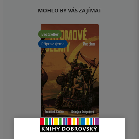
MOHLO BY VÁS ZAJÍMAT
Bestseller
Připravujeme
Atomové šelmy: Pustina
František Kotleta
,
Kristýna Sněgoňová