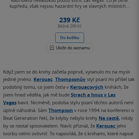
kabrioletu nevadskou pouští vstříc Las Vegas. Co je žene
kupředu, však nejsou hazardní hry ve slavných místních...
239 Kč
Běžně
299 Kč
Do košíku
Uložit do seznamu
Když jsem se do knihy začetla poprvé, vytanulo mi na mysli
jediné jméno.
Kerouac
.
Thompsonův
styl psaní mi přišel tak
podobný tomu, co jsem četla v
Kerouacových
knihách, že
jsem hned věděla, jak mě bude
Strach a hnus v Las
Vegas
bavit. Nicméně, podoba stylu psaní těchto autorů není
úplně náhodná. Sám
Thompson
v roce 1994 na konferenci o
Beat Generation řekl, že kdyby nebylo knihy
Na cestě
, nikdy
by se nestal spisovatelem. Navíc přiznal, že
Kerouac
jeho
tvorbu velmi ovlivnil. To napovídá, že s knihami, které napsal