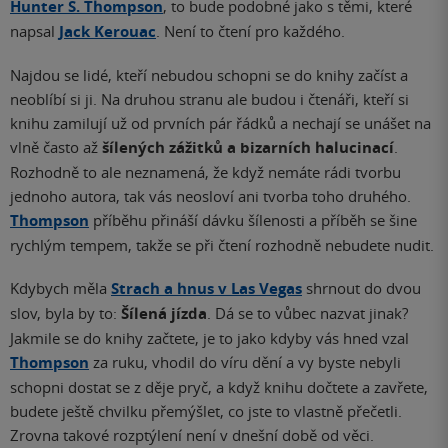
Hunter S. Thompson
, to bude podobné jako s těmi, které
napsal
Jack Kerouac
. Není to čtení pro každého.
Najdou se lidé, kteří nebudou schopni se do knihy začíst a
neoblíbí si ji. Na druhou stranu ale budou i čtenáři, kteří si
knihu zamilují už od prvních pár řádků a nechají se unášet na
vlně často až
šílených zážitků a bizarních halucinací
.
Rozhodně to ale neznamená, že když nemáte rádi tvorbu
jednoho autora, tak vás neosloví ani tvorba toho druhého.
Thompson
příběhu přináší dávku šílenosti a příběh se šine
rychlým tempem, takže se při čtení rozhodně nebudete nudit.
Kdybych měla
Strach a hnus v Las Vegas
shrnout do dvou
slov, byla by to:
Šílená jízda
. Dá se to vůbec nazvat jinak?
Jakmile se do knihy začtete, je to jako kdyby vás hned vzal
Thompson
za ruku, vhodil do víru dění a vy byste nebyli
schopni dostat se z děje pryč, a když knihu dočtete a zavřete,
budete ještě chvilku přemýšlet, co jste to vlastně přečetli.
Zrovna takové rozptýlení není v dnešní době od věci.