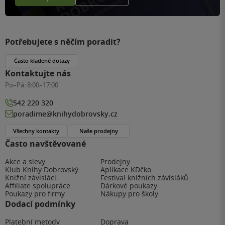
Potřebujete s něčím poradit?
Často kladené dotazy
Kontaktujte nás
Po–Pá:
8:00–17:00
542 220 320
poradime@knihydobrovsky.cz
Všechny kontakty
Naše prodejny
Často navštěvované
Akce a slevy
Prodejny
Klub Knihy Dobrovský
Aplikace KDčko
Knižní závisláci
Festival knižních závisláků
Affiliate spolupráce
Dárkové poukazy
Poukazy pro firmy
Nákupy pro školy
Dodací podmínky
Platební metody
Doprava