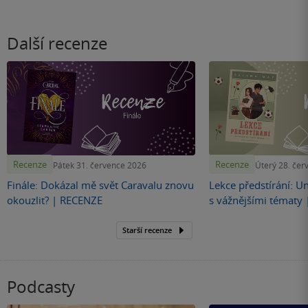
Další recenze
Recenze
Recenze
Pátek 31. července 2026
Úterý 28. čer
Finále: Dokázal mě svět Caravalu znovu
Lekce předstírání: U
okouzlit? | RECENZE
s vážnějšími tématy
Starší recenze
Podcasty