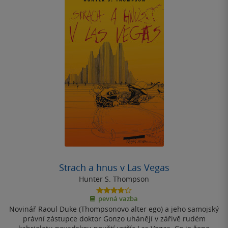
Strach a hnus v Las Vegas
Hunter S. Thompson
3.8
pevná vazba
z
Novinář Raoul Duke (Thompsonovo alter ego) a jeho samojský
5
hvězdiček
právní zástupce doktor Gonzo uhánějí v zářivě rudém