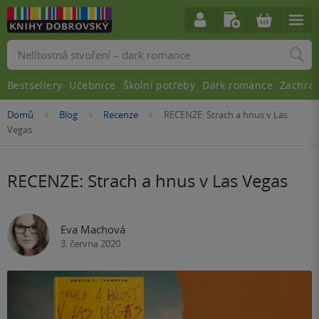
Vyhledávání
Bestsellery
Učebnice
Školní potřeby
Dark romance
Zachra
Nacházíte
Domů
Blog
Recenze
RECENZE: Strach a hnus v Las
»
»
»
se
Vegas
zde:
RECENZE: Strach a hnus v Las Vegas
Eva Machová
3. června 2020