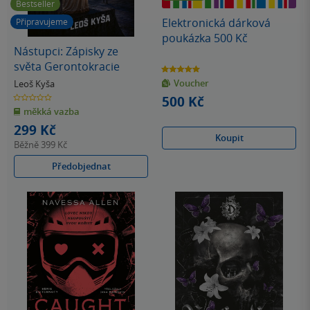
Bestseller
Elektronická dárková
Připravujeme
poukázka 500 Kč
Nástupci: Zápisky ze
světa Gerontokracie
5.0
z
Voucher
5
Leoš Kyša
hvězdiček
0.0
500 Kč
z
měkká vazba
5
hvězdiček
299 Kč
Koupit
Běžně
399 Kč
Předobjednat