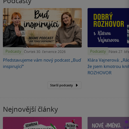
Podcasty
Podcasty
Podcasty
Čtvrtek 30. července 2026
Pátek 27. bř
Představujeme vám nový podcast „Buď
Klára Vajnerová: „Rád
inspirující“
že jsem kmotrou kn
ROZHOVOR
Starší podcasty
Nejnovější články