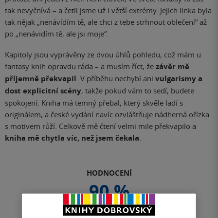
tak nevyčnívá – a četli jsme už i větší extrémy. Jejich linka byla
tak nějak „nenávídím tě, ale chci z tebe strhnout oblečení“ až
po „nenávidím tě, ale jsi moje“.
Kapitoly jsou vyprávěny ze dvou úhlů pohledu, což mám u
fantasy knih opravdu ráda – a musím říct, že
závěr mě
příjemně překvapil
. V příběhu nechybí ani
vulgarismy a
dost explicitní scény
, takže pokud vám to sedí, budete
spokojení. Kniha má temný přebal, který skvěle ladí s
originálem, a české vydání navíc ozvláštňuje nádherná ořízka
s motivem růží. Celkově mě čtení velmi mile překvapilo a
kniha mě chytla víc, než jsem čekala
.
HODNOCENÍ
90 %