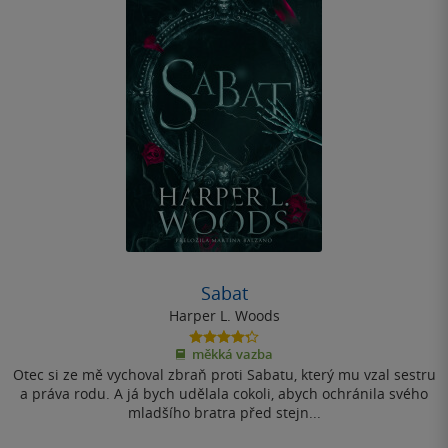
Sabat
Harper L. Woods
4.3
měkká vazba
z
Otec si ze mě vychoval zbraň proti Sabatu, který mu vzal sestru
5
hvězdiček
a práva rodu. A já bych udělala cokoli, abych ochránila svého
mladšího bratra před stejn...