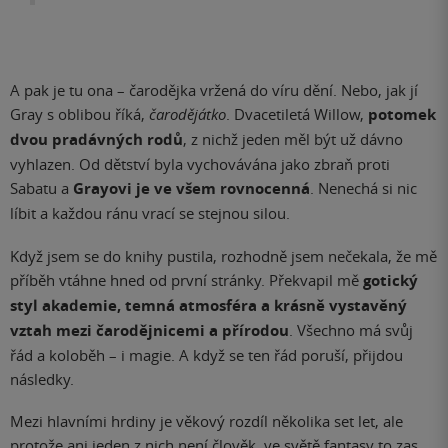
A pak je tu ona – čarodějka vržená do víru dění. Nebo, jak jí
Gray s oblibou říká,
čarodějátko
. Dvacetiletá Willow,
potomek
dvou pradávných rodů
, z nichž jeden měl být už dávno
vyhlazen. Od dětství byla vychovávána jako zbraň proti
Sabatu a
Grayovi je ve všem rovnocenná
. Nenechá si nic
líbit a každou ránu vrací se stejnou silou.
Když jsem se do knihy pustila, rozhodně jsem nečekala, že mě
příběh vtáhne hned od první stránky. Překvapil mě
gotický
styl akademie, temná atmosféra a krásně vystavěný
vztah mezi čarodějnicemi a přírodou
. Všechno má svůj
řád a koloběh – i magie. A když se ten řád poruší, přijdou
následky.
Mezi hlavními hrdiny je věkový rozdíl několika set let, ale
protože ani jeden z nich není člověk, ve světě fantasy to zas