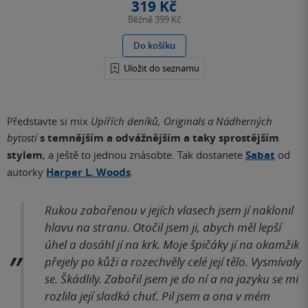
319 Kč
Běžně
399 Kč
Do košíku
Uložit do seznamu
Představte si mix
Upířích deníků, Originals a Nádherných
bytostí
s temnějším a odvážnějším a taky sprostějším
stylem
, a ještě to jednou znásobte. Tak dostanete
Sabat
od
autorky
Harper L. Woods
.
Rukou zabořenou v jejích vlasech jsem jí naklonil
hlavu na stranu. Otočil jsem ji, abych měl lepší
úhel a dosáhl jí na krk. Moje špičáky jí na okamžik
přejely po kůži a rozechvěly celé její tělo. Vysmívaly
se. Škádlily. Zabořil jsem je do ní a na jazyku se mi
rozlila její sladká chuť. Pil jsem a ona v mém