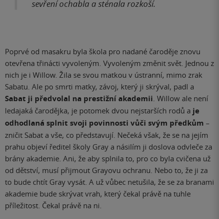
sevření ochabla a sténala rozkoší.
Poprvé od masakru byla škola pro nadané čaroděje znovu
otevřena třinácti vyvoleným. Vyvoleným změnit svět. Jednou z
nich je i Willow. Žila se svou matkou v ústranní, mimo zrak
Sabatu. Ale po smrti matky, závoj, který ji skrýval, padl a
Sabat ji předvolal na prestižní akademii
. Willow ale není
ledajaká čarodějka, je potomek dvou nejstarších rodů a
je
odhodlaná splnit svoji povinnosti vůči svým předkům
–
zničit Sabat a vše, co představují. Nečeká však, že se na jejím
prahu objeví ředitel školy Gray a násilím ji doslova odvleče za
brány akademie. Ani, že aby splnila to, pro co byla cvičena už
od dětství, musí přijmout Grayovu ochranu. Nebo to, že ji za
to bude chtít Gray vysát. A už vůbec netušila, že se za branami
akademie bude skrývat vrah, který čekal právě na tuhle
příležitost. Čekal právě na ni.