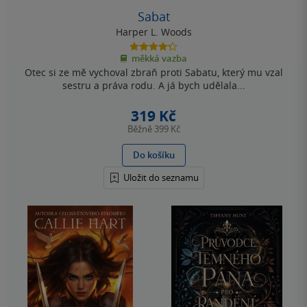
Sabat
Harper L. Woods
4.3
měkká vazba
z
Otec si ze mě vychoval zbraň proti Sabatu, který mu vzal
5
hvězdiček
sestru a práva rodu. A já bych udělala...
319 Kč
Běžně
399 Kč
Do košíku
Uložit do seznamu