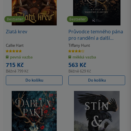
Bestseller
Bestseller
Zlatá krev
Průvodce temného pána
pro randění a další
válečné zločiny
Callie Hart
Tiffany Hunt
4.7
4.3
z
z
pevná vazba
měkká vazba
5
5
hvězdiček
hvězdiček
715 Kč
563 Kč
Běžně
799 Kč
Běžně
629 Kč
Do košíku
Do košíku