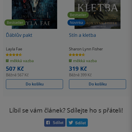
Bestseller
Bestseller
Novinka
Ďáblův pakt
Stín a kletba
Layla Fae
Sharon Lynn Fisher
4.6
4.6
z
z
měkká vazba
měkká vazba
5
5
hvězdiček
hvězdiček
507 Kč
319 Kč
Běžně
567 Kč
Běžně
399 Kč
Do košíku
Do košíku
Líbil se vám článek? Sdílejte ho s přáteli!
Sdílet
Sdílet