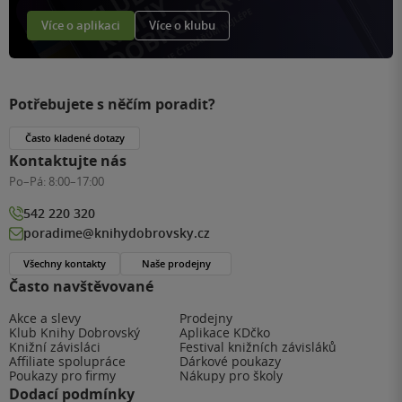
Více o aplikaci
Více o klubu
Potřebujete s něčím poradit?
Často kladené dotazy
Kontaktujte nás
Po–Pá:
8:00–17:00
542 220 320
poradime@knihydobrovsky.cz
Všechny kontakty
Naše prodejny
Často navštěvované
Akce a slevy
Prodejny
Klub Knihy Dobrovský
Aplikace KDčko
Knižní závisláci
Festival knižních závisláků
Affiliate spolupráce
Dárkové poukazy
Poukazy pro firmy
Nákupy pro školy
Dodací podmínky