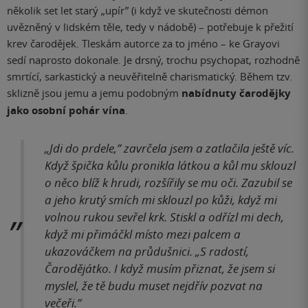
několik set let starý „upír” (i když ve skutečnosti démon
uvězněný v lidském těle, tedy v nádobě) – potřebuje k přežití
krev čarodějek. Tleskám autorce za to jméno – ke Grayovi
sedí naprosto dokonale. Je drsný, trochu psychopat, rozhodně
smrtící, sarkastický a neuvěřitelně charismatický. Během tzv.
sklizně jsou jemu a jemu podobným
nabídnuty čarodějky
jako osobní pohár vína
.
„Jdi do prdele,” zavrčela jsem a zatlačila ještě víc.
Když špička kůlu pronikla látkou a kůl mu sklouzl
o něco blíž k hrudi, rozšířily se mu oči. Zazubil se
a jeho krutý smích mi sklouzl po kůži, když mi
volnou rukou sevřel krk. Stiskl a odřízl mi dech,
když mi přimáčkl místo mezi palcem a
ukazováčkem na průdušnici. „S radostí,
Čarodějátko. I když musím přiznat, že jsem si
myslel, že tě budu muset nejdřív pozvat na
večeři.”