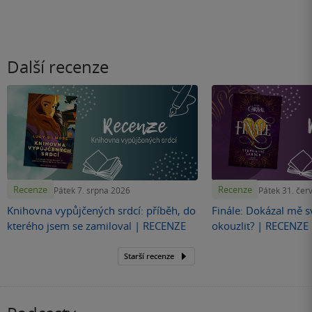
Další recenze
Recenze
Recenze
Pátek 7. srpna 2026
Pátek 31. čer
Knihovna vypůjčených srdcí: příběh, do
Finále: Dokázal mě s
kterého jsem se zamiloval | RECENZE
okouzlit? | RECENZE
Starší recenze