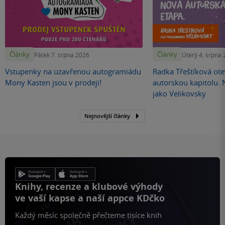
Články
Články
Pátek 7. srpna 2026
Úterý 4. srpna
Vstupenky na uzavřenou autogramiádu
Radka Třeštíková otev
Mony Kasten jsou v prodeji!
autorskou kapitolu.
jako Velikovsky
Nejnovější články
Knihy, recenze a klubové výhody
ve vaší kapse a naší appce KDčko
Každý měsíc společně přečteme tisíce knih