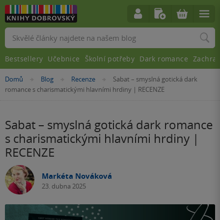
Vyhledávání
Bestsellery
Učebnice
Školní potřeby
Dark romance
Zachra
Nacházíte
Domů
Blog
Recenze
Sabat – smyslná gotická dark
»
»
»
se
romance s charismatickými hlavními hrdiny | RECENZE
zde:
Sabat – smyslná gotická dark romance
s charismatickými hlavními hrdiny |
RECENZE
Markéta Nováková
23. dubna 2025