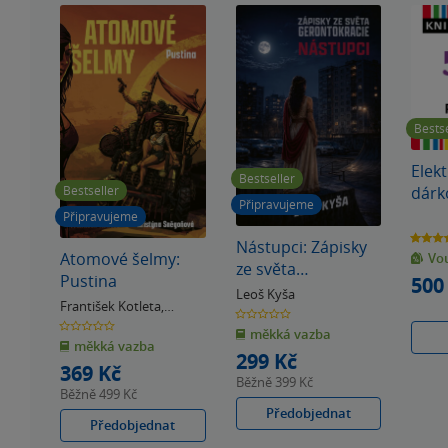
Bestse
Elek
Bestseller
Bestseller
dárk
Připravujeme
500 
Připravujeme
5.0
Nástupci: Zápisky
z
Atomové šelmy:
Vo
5
ze světa
hvězdič
Pustina
500
Gerontokracie
Leoš Kyša
František Kotleta
,
0.0
z
Kristýna Sněgoňová
0.0
měkká vazba
5
z
hvězdiček
měkká vazba
5
299 Kč
hvězdiček
369 Kč
Běžně
399 Kč
Běžně
499 Kč
Předobjednat
Předobjednat