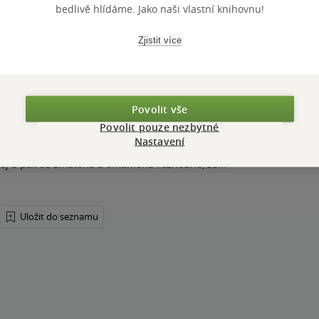
bedlivě hlídáme. Jako naši vlastní knihovnu!
BY VÁS ZAJÍMAT
Zjistit více
ilka Płonka
Povolit vše
Povolit pouze nezbytné
Nastavení
 modrookého boha sexu, obrátí se její život vzhůru nohama.
ěj a pak se zmatená a omámená rozhodne, že...
Uložit do seznamu