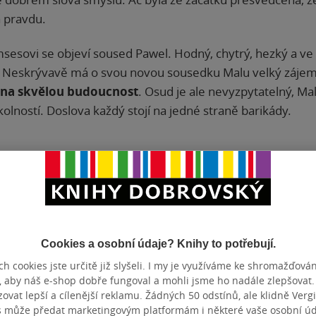
á pravdu.
esovi se objeví soused Pawel. Hodný, chytrý, hezký a ve
x. Neskrývavě má o svou novou sousedku Malu velký zájem
 na skvělou budoucnost
. Osud je ale nevyzpytatelný, Mal
 okolností. Doslova každý stojí na jedné straně barikády.
si na nic nehrají, vědí, že neprodávají literární veledílo, a
ila a já se bavila. Ani mi nevadilo, že je hlavní hrdinka sp
é sexuální scény
. Ba naopak, hezky to do sebe zapadlo
Cookies a osobní údaje? Knihy to potřebují.
h cookies jste určitě již slyšeli. I my je využíváme ke shromažďován
, aby náš e-shop dobře fungoval a mohli jsme ho nadále zlepšovat
vat lepší a cílenější reklamu. Žádných 50 odstínů, ale klidně Vergil
dnocení: 75 %
s může předat marketingovým platformám i některé vaše osobní úda