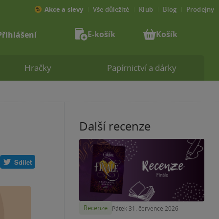
Akce a slevy
Vše důležité
Klub
Blog
Prodejny
E-košík
Košík
Přihlášení
Hračky
Papírnictví a dárky
Další recenze
Sdílet
Recenze
Pátek 31. července 2026