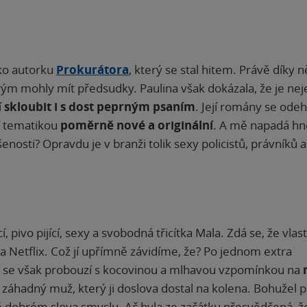
ako autorku
Prokurátora
, který se stal hitem. Právě díky 
erým mohly mít předsudky. Paulina však dokázala, že je nej
í
skloubit i s dost peprným psaním
. Její romány se odeh
í tematikou
poměrně nové a originální
. A mě napadá h
enosti? Opravdu je v branži tolik sexy policistů, právníků a
, pivo pijící, sexy a svobodná třicítka Mala. Zdá se, že vl
na Netflix. Což jí upřímně závidíme, že? Po jednom extra
, se však probouzí s kocovinou a mlhavou vzpomínkou na
 záhadný muž, který ji doslova dostal na kolena. Bohužel p
ně dobrém slova smyslu. Ač byla ze začátku přesvědčená, ž