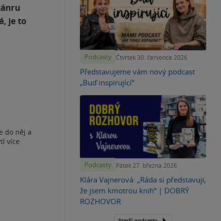
žánru
, je to
Podcasty
Čtvrtek 30. července 2026
Představujeme vám nový podcast
„Buď inspirující“
e do něj a
l více
Podcasty
Pátek 27. března 2026
Klára Vajnerová: „Ráda si představuji,
že jsem kmotrou knih“ | DOBRÝ
ROZHOVOR
Starší podcasty