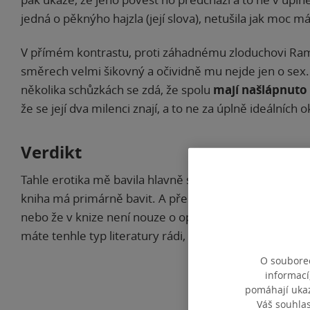
jedná o pěknýho hajzla (její slova), netušila jak moc m
V přímém kontrastu, proti záhadnému zloduchovi Rams
směrech velmi šikovný a očividně mu nejde jen o se
několika schůzkách se zdá, že spolu
mají našlápnuto
že se její dva milenci znají, a to ne za úplně ideálních
Verdikt
Tahle erotika mě bavila hlavně svou upřímností. Autorky 
kniha má primárně bavit. A přesně tenhle účel u mě spln
nebo že v knize není nouze o opravdu
hodně podrobn
máte tenhle typ literatury rádi, určitě doporučuji!
O souborec
informací
pomáhají ukazo
Ho
Váš souhla