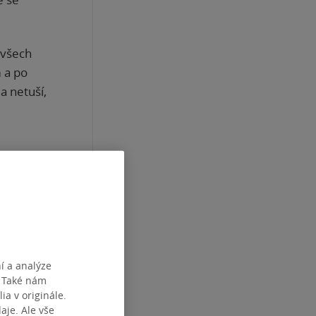
 všech
 a po
a netuší,
le jejich
rostá,
. Pokud
í a analýze
. Také nám
ia v originále.
je. Ale vše