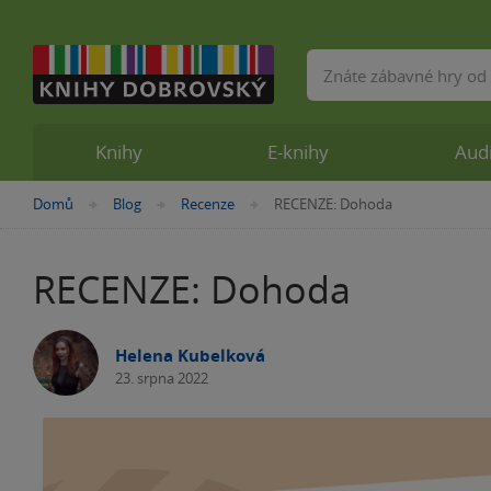
Vyhledávání
Knihy
E-knihy
Aud
Nacházíte
Domů
Blog
Recenze
RECENZE: Dohoda
»
»
»
se
zde:
RECENZE: Dohoda
Helena Kubelková
23. srpna 2022