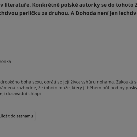
i v literatuře. Konkrétně polské autorky se do tohoto 
chtivou perličku za druhou. A Dohoda není jen lechtivá
Płonka
rookého boha sexu, obrátí se její život vzhůru nohama. Zakouká s
ámená rozhodne, že tohoto muže, který jí během půl hodiny poskyt
ejí dosavadní chlapi...
Uložit do seznamu