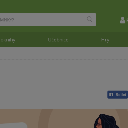
ioknihy
Učebnice
Hry
Sdílet