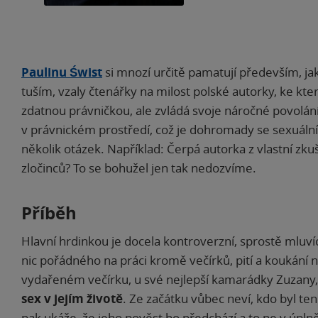
Paulinu Świst
si mnozí určitě pamatují především, j
tuším, vzaly čtenářky na milost polské autorky, ke kt
zdatnou právničkou, ale zvládá svoje náročné povolán
v právnickém prostředí, což je dohromady se sexuáln
několik otázek. Například: Čerpá autorka z vlastní zkuš
zločinců? To se bohužel jen tak nedozvíme.
Příběh
Hlavní hrdinkou je docela kontroverzní, sprostě mluvící
nic pořádného na práci kromě večírků, pití a koukání 
vydařeném večírku, u své nejlepší kamarádky Zuzany
sex v jejím životě
. Ze začátku vůbec neví, kdo byl ten
pak ukáže, že jeho pověst ho předchází a to ne v úpl