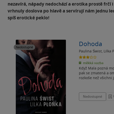
nezavírá, nápady nedochází a erotika prostě frčí 
vrhnuly doslova po hlavě a servírují nám jednu le
spíš erotické peklo!
Dohoda
Nedostupné
Paulina Świst
,
Lilka 
3.2
z
měkká vazba
5
Když Mala pozná mod
hvězdiček
pak se zmatená a om
rozkoše než všichni j
Nedostupné