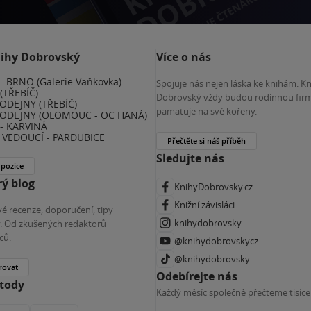
nihy Dobrovský
Více o nás
 BRNO (Galerie Vaňkovka)
Spojuje nás nejen láska ke knihám. K
(TŘEBÍČ)
Dobrovský vždy budou rodinnou firm
ODEJNY (TŘEBÍČ)
pamatuje na své kořeny.
ODEJNY (OLOMOUC - OC HANÁ)
- KARVINÁ
VEDOUCÍ - PARDUBICE
Přečtěte si náš příběh
Sledujte nás
 pozice
ý blog
KnihyDobrovsky.cz
Knižní závisláci
é recenze, doporučení, tipy
knihydobrovsky
ky. Od zkušených redaktorů
ců.
@knihydobrovskycz
@knihydobrovsky
rovat
Odebírejte nás
etody
Každý měsíc společně přečteme tisíce