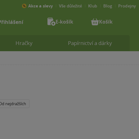
Akce a slevy
Vše důležité
Klub
Blog
Prodejny
E-košík
Košík
Přihlášení
Hračky
Papírnictví a dárky
Od nejdražších