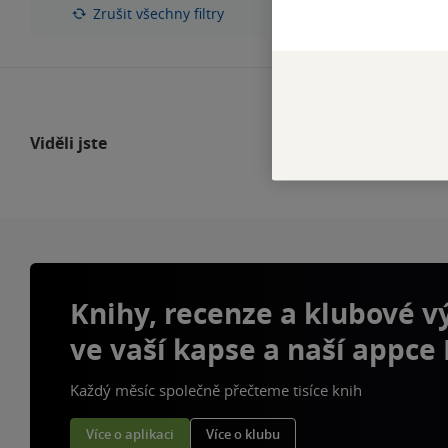
hvězdiček
Zrušit všechny filtry
Viděli jste
Knihy, recenze a klubové 
ve vaší kapse a naší appce
Každý měsíc společně přečteme tisíce knih
Více o aplikaci
Více o klubu