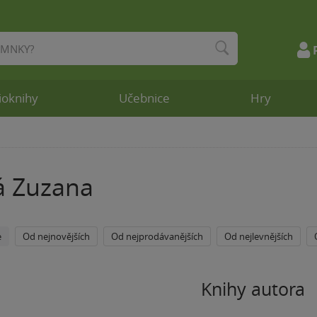
ioknihy
Učebnice
Hry
á Zuzana
e
Od nejnovějších
Od nejprodávanějších
Od nejlevnějších
Knihy autora