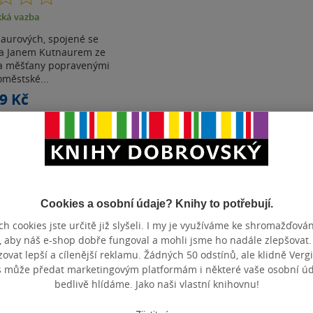
z
ká vazba
5
hvězdiček
aurových, spojené se
a Janem Kutnaurem ze
a měšťany popravenými
oměstské...
9 Kč
ně
435 Kč
košíku
t do seznamu
Cookies a osobní údaje? Knihy to potřebují.
h cookies jste určitě již slyšeli. I my je využíváme ke shromažďován
, aby náš e-shop dobře fungoval a mohli jsme ho nadále zlepšovat
Zobrazeno 3 z 3
vat lepší a cílenější reklamu. Žádných 50 odstínů, ale klidně Vergil
s může předat marketingovým platformám i některé vaše osobní úda
bedlivě hlídáme. Jako naši vlastní knihovnu!