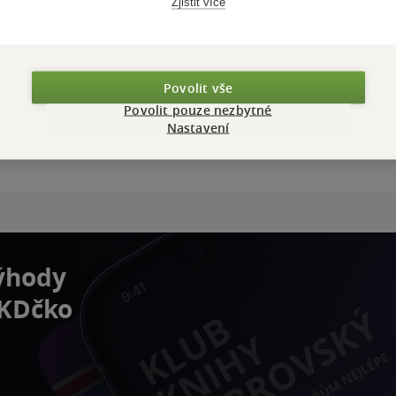
Zjistit více
Povolit vše
Povolit pouze nezbytné
Nastavení
výhody
 KDčko