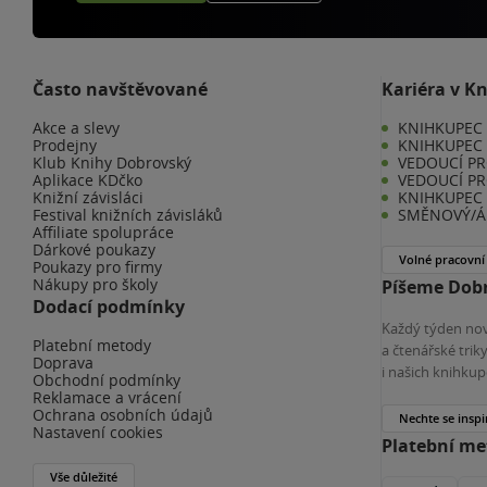
Často navštěvované
Kariéra v K
Akce a slevy
KNIHKUPEC -
Prodejny
KNIHKUPEC 
Klub Knihy Dobrovský
VEDOUCÍ PR
Aplikace KDčko
VEDOUCÍ PR
Knižní závisláci
KNIHKUPEC 
Festival knižních závisláků
SMĚNOVÝ/Á 
Affiliate spolupráce
Dárkové poukazy
Volné pracovní
Poukazy pro firmy
Nákupy pro školy
Píšeme Dobr
Dodací podmínky
Každý týden nov
Platební metody
a čtenářské tri
Doprava
i našich knihkup
Obchodní podmínky
Reklamace a vrácení
Ochrana osobních údajů
Nechte se inspi
Nastavení cookies
Platební m
Vše důležité