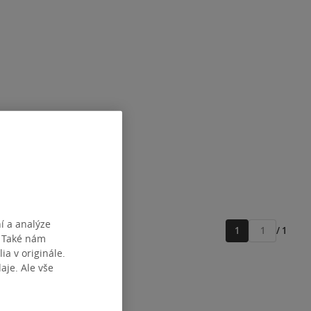
í a analýze
1
/ 1
Přejít
. Také nám
na
ia v originále.
stránku
je. Ale vše