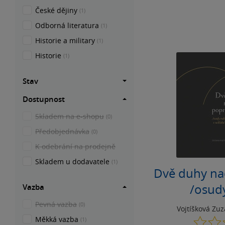
České dějiny
(1)
Odborná literatura
(1)
Historie a military
(1)
Historie
(1)
Stav
Dostupnost
Skladem na e-shopu
(0)
Předobjednávka
(0)
K odebrání na prodejně
Skladem u dodavatele
(1)
Dvě duhy na
/osud
Vazba
Kutnaurový
Pevná vazba
(0)
Vojtíšková Zu
době bě
Měkká vazba
(1)