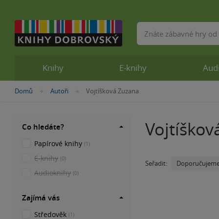
Vyhledávání
Knihy
E-knihy
Aud
Nacházíte
Domů
Autoři
Vojtíšková Zuzana
»
»
se
zde:
Vojtíškov
Co hledáte?
Papírové knihy
(1)
E-knihy
(0)
Doporučujem
Seřadit:
Audioknihy
(0)
Zajímá vás
Středověk
(1)