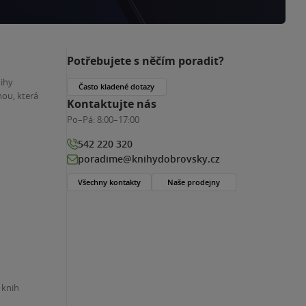
Potřebujete s něčím poradit?
nihy
Často kladené dotazy
ou, která
Kontaktujte nás
Po–Pá:
8:00–17:00
542 220 320
poradime@knihydobrovsky.cz
Všechny kontakty
Naše prodejny
 knih