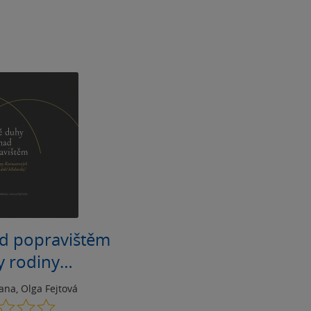
d popravištěm
y rodiny
ch v neklidné
zana
,
Olga Fejtová
lohorské/
0.0