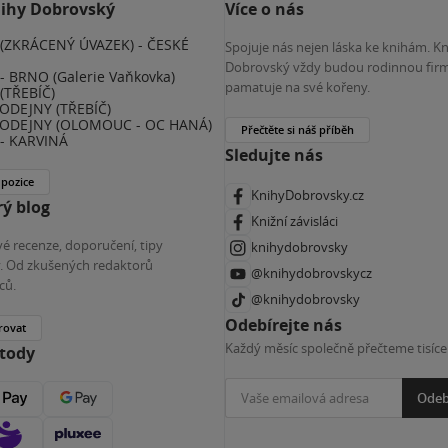
nihy Dobrovský
Více o nás
(ZKRÁCENÝ ÚVAZEK) - ČESKÉ
Spojuje nás nejen láska ke knihám. K
E
Dobrovský vždy budou rodinnou firm
 BRNO (Galerie Vaňkovka)
pamatuje na své kořeny.
(TŘEBÍČ)
ODEJNY (TŘEBÍČ)
ODEJNY (OLOMOUC - OC HANÁ)
Přečtěte si náš příběh
- KARVINÁ
Sledujte nás
 pozice
KnihyDobrovsky.cz
ý blog
Knižní závisláci
é recenze, doporučení, tipy
knihydobrovsky
ky. Od zkušených redaktorů
@knihydobrovskycz
ců.
@knihydobrovsky
Odebírejte nás
rovat
Každý měsíc společně přečteme tisíce
etody
Odeb