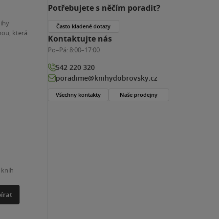
Potřebujete s něčím poradit?
nihy
Často kladené dotazy
ou, která
Kontaktujte nás
Po–Pá:
8:00–17:00
542 220 320
poradime@knihydobrovsky.cz
Všechny kontakty
Naše prodejny
 knih
írat