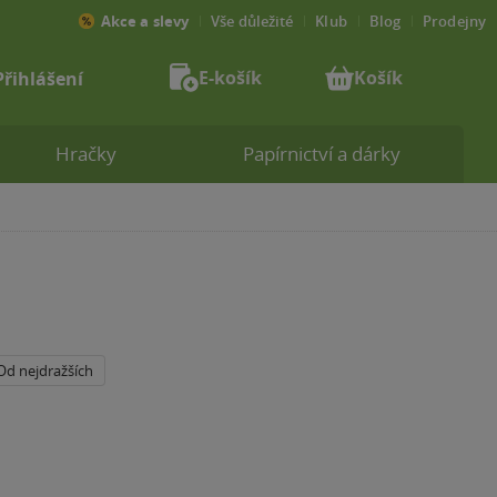
Akce a slevy
Vše důležité
Klub
Blog
Prodejny
E-košík
Košík
Přihlášení
Hračky
Papírnictví a dárky
Od nejdražších