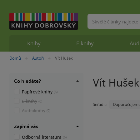
Vyhledávání
Knihy
E-knihy
Aud
Nacházíte
Domů
Autoři
Vít Hušek
»
»
se
zde:
Vít Hušek
Co hledáte?
Papírové knihy
(6)
E-knihy
(0)
Doporučujem
Seřadit:
Audioknihy
(0)
Zajímá vás
Odborná literatura
(6)