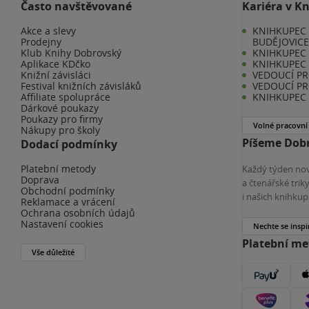
Často navštěvované
Kariéra v K
Akce a slevy
KNIHKUPEC 
Prodejny
BUDĚJOVIC
Klub Knihy Dobrovský
KNIHKUPEC -
Aplikace KDčko
KNIHKUPEC 
Knižní závisláci
VEDOUCÍ PR
Festival knižních závisláků
VEDOUCÍ PR
Affiliate spolupráce
KNIHKUPEC 
Dárkové poukazy
Poukazy pro firmy
Volné pracovní
Nákupy pro školy
Píšeme Dobr
Dodací podmínky
Platební metody
Každý týden nov
Doprava
a čtenářské tri
Obchodní podmínky
i našich knihkup
Reklamace a vrácení
Ochrana osobních údajů
Nastavení cookies
Nechte se inspi
Platební m
Vše důležité