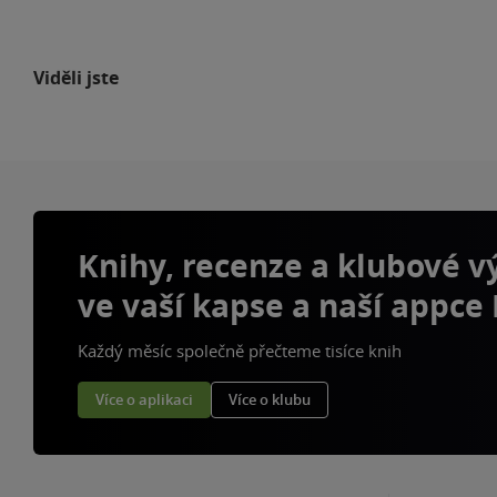
Viděli jste
Knihy, recenze a klubové 
ve vaší kapse a naší appce
Každý měsíc společně přečteme tisíce knih
Více o aplikaci
Více o klubu