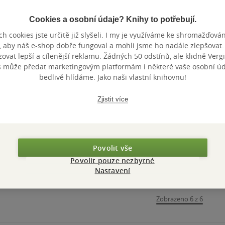
Cookies a osobní údaje? Knihy to potřebují.
h cookies jste určitě již slyšeli. I my je využíváme ke shromažďován
Nedostupné
Nedostupné
, aby náš e-shop dobře fungoval a mohli jsme ho nadále zlepšovat
Pojetí člověka v
Přirozenost ve
vat lepší a cílenější reklamu. Žádných 50 odstínů, ale klidně Vergil
dějinách a
filosofii minulosti a
s může předat marketingovým platformám i některé vaše osobní úda
bedlivě hlídáme. Jako naši vlastní knihovnu!
současnosti
současnosti
Daniel Heider
Vít Hušek
,
Chvátal
& další
filozofie I.
Ladislav
0.0
0.0
z
z
měkká vazba
měkká vazba
Zjistit více
5
5
hvězdiček
hvězdiček
Nedostupné
Nedostupné
Povolit vše
Povolit pouze nezbytné
Nastavení
Zobrazeno 6 z 6