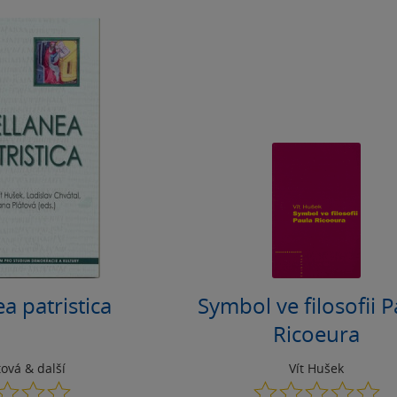
a patristica
Symbol ve filosofii 
Ricoeura
tová
& další
Vít Hušek
0.0
0.0