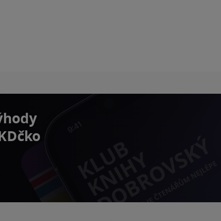
výhody
 KDčko