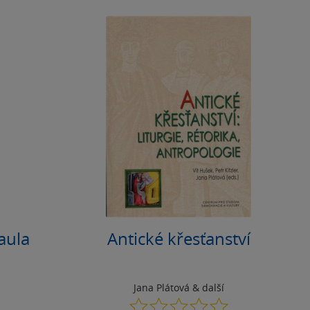
Paula
Antické křesťanství
Jana Plátová
& další
0.0