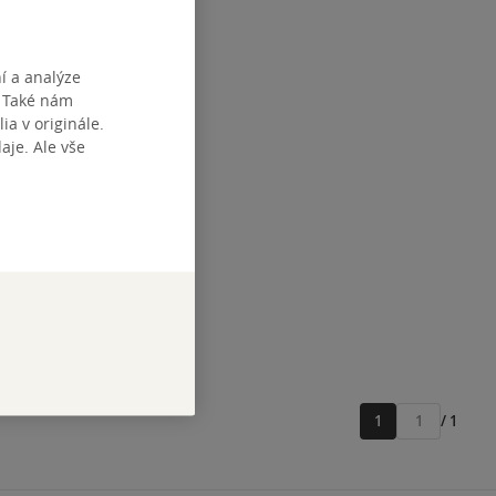
í a analýze
. Také nám
ia v originále.
je. Ale vše
1
/ 1
Přejít
na
stránku