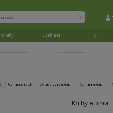
ioknihy
Učebnice
Hry
e
Od nejnovějších
Od nejprodávanějších
Od nejlevnějších
Knihy autora