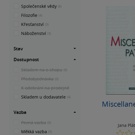
Společenské vědy
(6)
Filozofie
(4)
Křesťanství
(3)
Náboženství
(3)
Stav
Dostupnost
Skladem na e-shopu
(0)
Předobjednávka
(0)
K odebrání na prodejně
Skladem u dodavatele
(4)
Miscellane
Vazba
Pevná vazba
(0)
Jana Plá
Měkká vazba
(5)