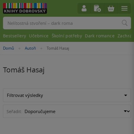
Vyhledávání
Bestsellery
Učebnice
Školní potřeby
Dark romance
Zachra
Nacházíte
Domů
Autoři
Tomáš Hasaj
»
»
se
zde:
Tomáš Hasaj
Filtrovat výsledky
Seřadit: