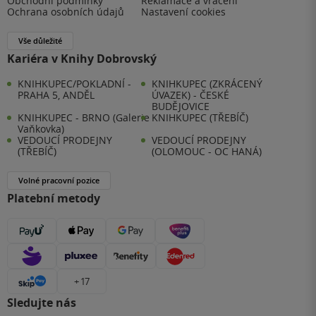
Obchodní podmínky
Reklamace a vrácení
Ochrana osobních údajů
Nastavení cookies
Vše důležité
Kariéra v Knihy Dobrovský
KNIHKUPEC/POKLADNÍ -
KNIHKUPEC (ZKRÁCENÝ
PRAHA 5, ANDĚL
ÚVAZEK) - ČESKÉ
BUDĚJOVICE
KNIHKUPEC - BRNO (Galerie
KNIHKUPEC (TŘEBÍČ)
Vaňkovka)
VEDOUCÍ PRODEJNY
VEDOUCÍ PRODEJNY
(TŘEBÍČ)
(OLOMOUC - OC HANÁ)
Volné pracovní pozice
Platební metody
+ 17
Sledujte nás