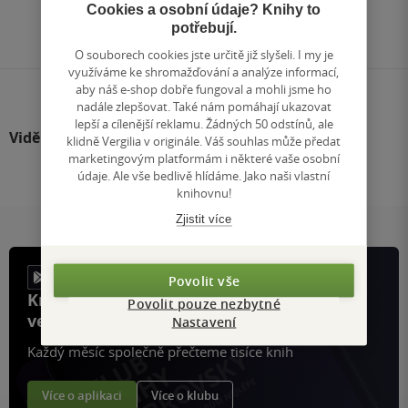
Přejít
Cookies a osobní údaje? Knihy to
na
potřebují.
stránku
O souborech cookies jste určitě již slyšeli. I my je
využíváme ke shromažďování a analýze informací,
aby náš e-shop dobře fungoval a mohli jsme ho
nadále zlepšovat. Také nám pomáhají ukazovat
lepší a cílenější reklamu. Žádných 50 odstínů, ale
Viděli jste
klidně Vergilia v originále. Váš souhlas může předat
marketingovým platformám i některé vaše osobní
údaje. Ale vše bedlivě hlídáme. Jako naši vlastní
knihovnu!
Zjistit více
Povolit vše
Knihy, recenze a klubové výhody
Povolit pouze nezbytné
ve vaší kapse a naší appce KDčko
Nastavení
Každý měsíc společně přečteme tisíce knih
Více o aplikaci
Více o klubu