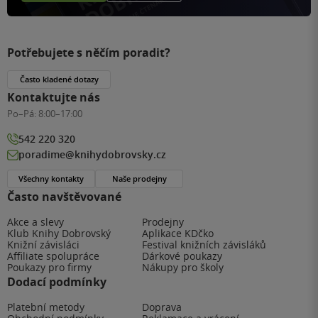
Potřebujete s něčím poradit?
Často kladené dotazy
Kontaktujte nás
Po–Pá:
8:00–17:00
542 220 320
poradime@knihydobrovsky.cz
Všechny kontakty
Naše prodejny
Často navštěvované
Akce a slevy
Prodejny
Klub Knihy Dobrovský
Aplikace KDčko
Knižní závisláci
Festival knižních závisláků
Affiliate spolupráce
Dárkové poukazy
Poukazy pro firmy
Nákupy pro školy
Dodací podmínky
Platební metody
Doprava