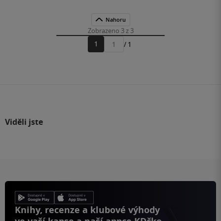
Nahoru
Zobrazeno 3 z 3
1
/ 1
Přejít
na
stránku
Viděli jste
Knihy, recenze a klubové výhody