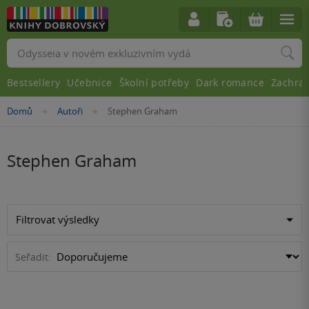
Vyhledávání
Bestsellery
Učebnice
Školní potřeby
Dark romance
Zachra
Nacházíte
Domů
Autoři
Stephen Graham
»
»
se
zde:
Stephen Graham
Filtrovat výsledky
Seřadit: