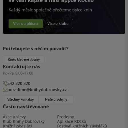
ve vaší kapse a naší appce KDčko
Každý měsíc společně přečteme tisíce knih
Více o aplikaci
Více o klubu
Potřebujete s něčím poradit?
Často kladené dotazy
Kontaktujte nás
Po–Pá:
8:00–17:00
542 220 320
poradime@knihydobrovsky.cz
Všechny kontakty
Naše prodejny
Často navštěvované
Akce a slevy
Prodejny
Klub Knihy Dobrovský
Aplikace KDčko
Knižní závisláci
Festival knižních závisláků