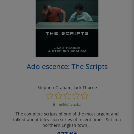
Adolescence: The Scripts
Stephen Graham
,
Jack Thorne
0.0
z
měkká vazba
5
hvězdiček
The complete scripts of one of the most urgent and
talked-about television series of recent times. Set in a
northern English town,...