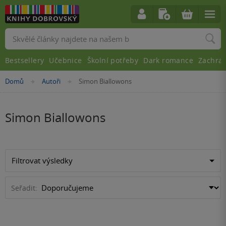
Vyhledávání
Bestsellery
Učebnice
Školní potřeby
Dark romance
Zachra
Nacházíte
Domů
Autoři
Simon Biallowons
»
»
se
zde:
Simon Biallowons
Filtrovat výsledky
Seřadit: