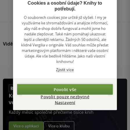
Přejít
Cookies a osobní údaje? Knihy to
na
potřebují.
stránku
O souborech cookies jste určitě již slyšeli. I my je
využíváme ke shromažďování a analýze informací,
aby náš e-shop dobře fungoval a mohli jsme ho
nadále zlepšovat. Také nám pomáhají ukazovat
lepší a cílenější reklamu. Žádných 50 odstínů, ale
Viděli jste
klidně Vergilia v originále. Váš souhlas může předat
marketingovým platformám i některé vaše osobní
údaje. Ale vše bedlivě hlídáme. Jako naši vlastní
knihovnu!
Zjistit více
Povolit vše
Knihy, recenze a klubové výhody
Povolit pouze nezbytné
ve vaší kapse a naší appce KDčko
Nastavení
Každý měsíc společně přečteme tisíce knih
Více o aplikaci
Více o klubu