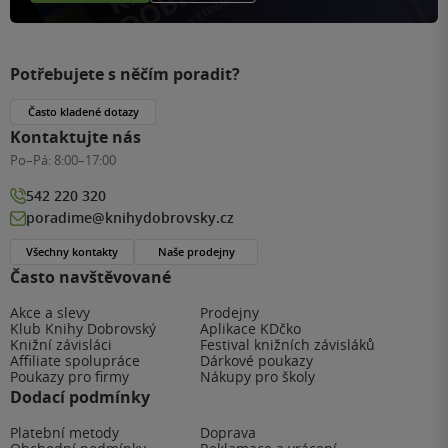
Potřebujete s něčím poradit?
Často kladené dotazy
Kontaktujte nás
Po–Pá:
8:00–17:00
542 220 320
poradime@knihydobrovsky.cz
Všechny kontakty
Naše prodejny
Často navštěvované
Akce a slevy
Prodejny
Klub Knihy Dobrovský
Aplikace KDčko
Knižní závisláci
Festival knižních závisláků
Affiliate spolupráce
Dárkové poukazy
Poukazy pro firmy
Nákupy pro školy
Dodací podmínky
Platební metody
Doprava