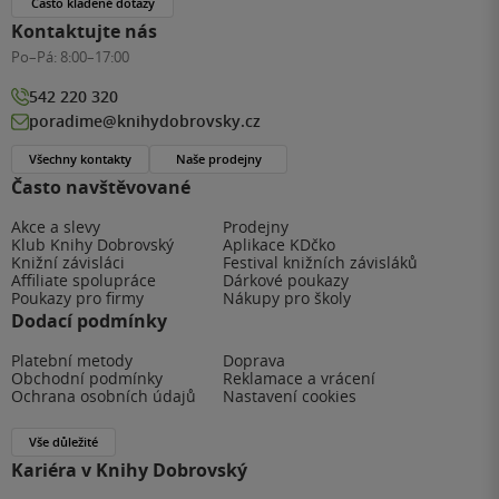
Často kladené dotazy
Kontaktujte nás
Po–Pá:
8:00–17:00
542 220 320
poradime@knihydobrovsky.cz
Všechny kontakty
Naše prodejny
Často navštěvované
Akce a slevy
Prodejny
Klub Knihy Dobrovský
Aplikace KDčko
Knižní závisláci
Festival knižních závisláků
Affiliate spolupráce
Dárkové poukazy
Poukazy pro firmy
Nákupy pro školy
Dodací podmínky
Platební metody
Doprava
Obchodní podmínky
Reklamace a vrácení
Ochrana osobních údajů
Nastavení cookies
Vše důležité
Kariéra v Knihy Dobrovský