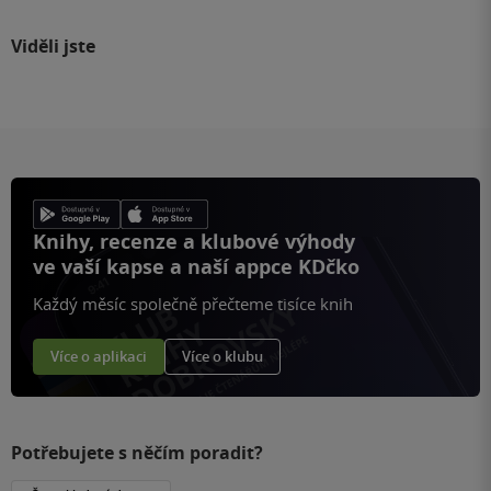
Viděli jste
Knihy, recenze a klubové výhody
ve vaší kapse a naší appce KDčko
Každý měsíc společně přečteme tisíce knih
Více o aplikaci
Více o klubu
Potřebujete s něčím poradit?