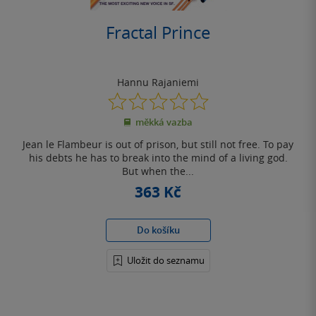
Fractal Prince
Hannu Rajaniemi
0.0
z
měkká vazba
5
hvězdiček
Jean le Flambeur is out of prison, but still not free. To pay
his debts he has to break into the mind of a living god.
But when the...
363 Kč
Do košíku
Uložit do seznamu