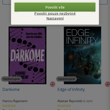
Do košíku
Do košíku
Povolit vše
Povolit pouze nezbytné
Nastavení
Nedostupné
Nedostupné
Darkome
Edge of Infinity
Hannu Rajaniemi
Alastair Reynolds
& další
0.0
0.0
z
z