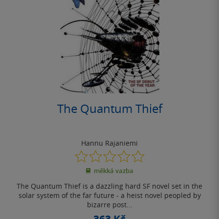
The Quantum Thief
Hannu Rajaniemi
0.0
z
měkká vazba
5
hvězdiček
The Quantum Thief is a dazzling hard SF novel set in the
solar system of the far future - a heist novel peopled by
bizarre post...