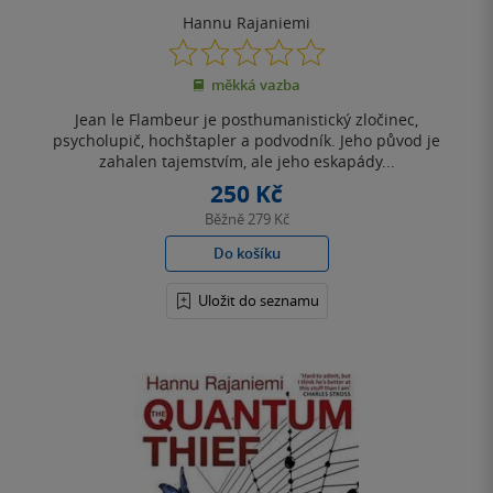
Hannu Rajaniemi
0.0
z
měkká vazba
5
hvězdiček
Jean le Flambeur je posthumanistický zločinec,
psycholupič, hochštapler a podvodník. Jeho původ je
zahalen tajemstvím, ale jeho eskapády...
250 Kč
Běžně
279 Kč
Do košíku
Uložit do seznamu