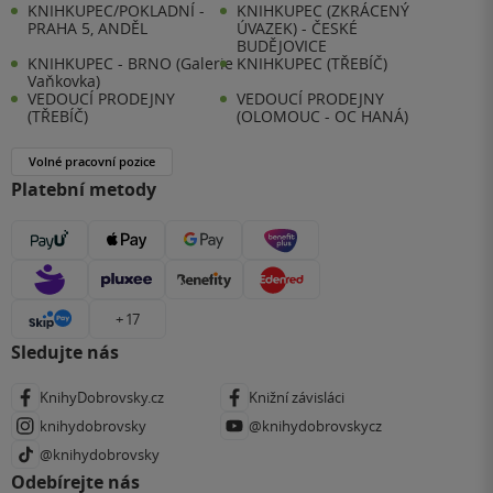
KNIHKUPEC/POKLADNÍ -
KNIHKUPEC (ZKRÁCENÝ
PRAHA 5, ANDĚL
ÚVAZEK) - ČESKÉ
BUDĚJOVICE
KNIHKUPEC - BRNO (Galerie
KNIHKUPEC (TŘEBÍČ)
Vaňkovka)
VEDOUCÍ PRODEJNY
VEDOUCÍ PRODEJNY
(TŘEBÍČ)
(OLOMOUC - OC HANÁ)
Volné pracovní pozice
Platební metody
+ 17
Sledujte nás
KnihyDobrovsky.cz
Knižní závisláci
knihydobrovsky
@knihydobrovskycz
@knihydobrovsky
Odebírejte nás