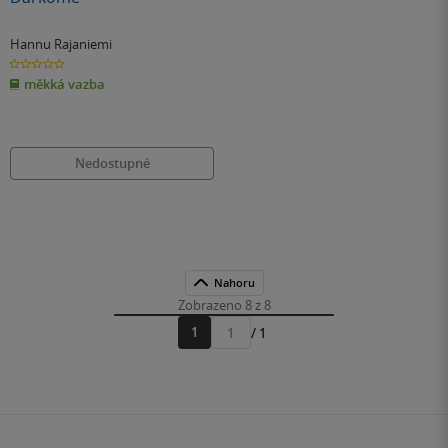
Hannu Rajaniemi
0.0
z
měkká vazba
5
hvězdiček
Nedostupné
Nahoru
Zobrazeno 8 z 8
1
/ 1
Přejít
na
stránku