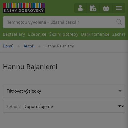
Vyhledávání
Bestsellery
Učebnice
Školní potřeby
Dark romance
Zachra
Nacházíte
Domů
Autoři
Hannu Rajaniemi
»
»
se
zde:
Hannu Rajaniemi
Filtrovat výsledky
Seřadit: