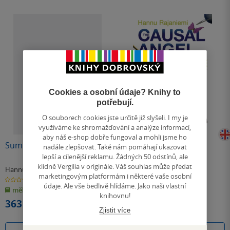
Cookies a osobní údaje? Knihy to
potřebují.
O souborech cookies jste určitě již slyšeli. I my je
využíváme ke shromažďování a analýze informací,
aby náš e-shop dobře fungoval a mohli jsme ho
Summerland
Causal Angel
nadále zlepšovat. Také nám pomáhají ukazovat
lepší a cílenější reklamu. Žádných 50 odstínů, ale
klidně Vergilia v originále. Váš souhlas může předat
Hannu Rajaniemi
Hannu Rajaniemi
marketingovým platformám i některé vaše osobní
0.0
0.0
z
z
údaje. Ale vše bedlivě hlídáme. Jako naši vlastní
měkká vazba
měkká vazba
5
5
knihovnu!
hvězdiček
hvězdiček
363 Kč
363 Kč
Zjistit více