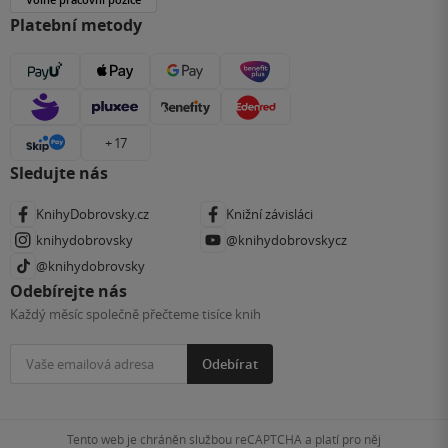
Platební metody
+ 17
Sledujte nás
KnihyDobrovsky.cz
Knižní závisláci
knihydobrovsky
@knihydobrovskycz
@knihydobrovsky
Odebírejte nás
Každý měsíc společně přečteme tisíce knih
Odebírat
Tento web je chráněn službou reCAPTCHA a platí pro něj