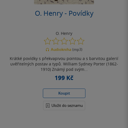
O. Henry - Povídky
O. Henry
0.0
z
Audiokniha
(mp3)
5
hvězdiček
Krátké povídky s překvapivou pointou a s barvitou galerií
uvěřitelných postav a typů. William Sydney Porter (1862-
1910) Známý pod svým...
199 Kč
Koupit
Uložit do seznamu