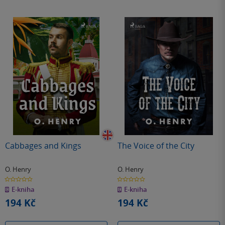
Cabbages and Kings
The Voice of the City
O. Henry
O. Henry
0.0
0.0
z
z
E-kniha
E-kniha
5
5
hvězdiček
hvězdiček
194 Kč
194 Kč