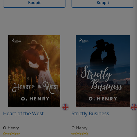
Koupit
Koupit
Heart of the West
Strictly Business
O. Henry
O. Henry
0.0
0.0
z
z