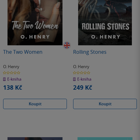
The Two Women
Rolling Stones
O. Henry
O. Henry
0.0
0.0
z
z
E-kniha
E-kniha
5
5
hvězdiček
hvězdiček
138 Kč
249 Kč
Koupit
Koupit