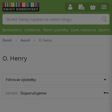
Vyhledávání
Bestsellery
Učebnice
Školní potřeby
Dark romance
Zachra
Nacházíte
Domů
Autoři
O. Henry
»
»
se
zde:
O. Henry
Filtrovat výsledky
Seřadit: