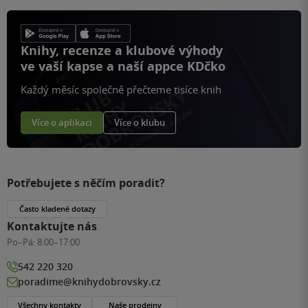
Knihy, recenze a klubové výhody
ve vaší kapse a naší appce KDčko
Každý měsíc společně přečteme tisíce knih
Více o aplikaci
Více o klubu
Potřebujete s něčím poradit?
Často kladené dotazy
Kontaktujte nás
Po–Pá:
8:00–17:00
542 220 320
poradime@knihydobrovsky.cz
Všechny kontakty
Naše prodejny