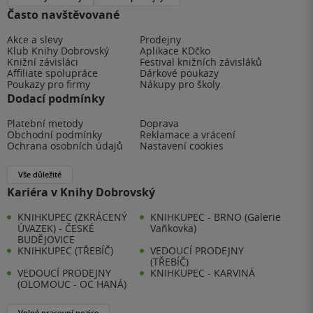
Často navštěvované
Akce a slevy
Prodejny
Klub Knihy Dobrovský
Aplikace KDčko
Knižní závisláci
Festival knižních závisláků
Affiliate spolupráce
Dárkové poukazy
Poukazy pro firmy
Nákupy pro školy
Dodací podmínky
Platební metody
Doprava
Obchodní podmínky
Reklamace a vrácení
Ochrana osobních údajů
Nastavení cookies
Vše důležité
Kariéra v Knihy Dobrovský
KNIHKUPEC (ZKRÁCENÝ
KNIHKUPEC - BRNO (Galerie
ÚVAZEK) - ČESKÉ
Vaňkovka)
BUDĚJOVICE
KNIHKUPEC (TŘEBÍČ)
VEDOUCÍ PRODEJNY
(TŘEBÍČ)
VEDOUCÍ PRODEJNY
KNIHKUPEC - KARVINÁ
(OLOMOUC - OC HANÁ)
Volné pracovní pozice