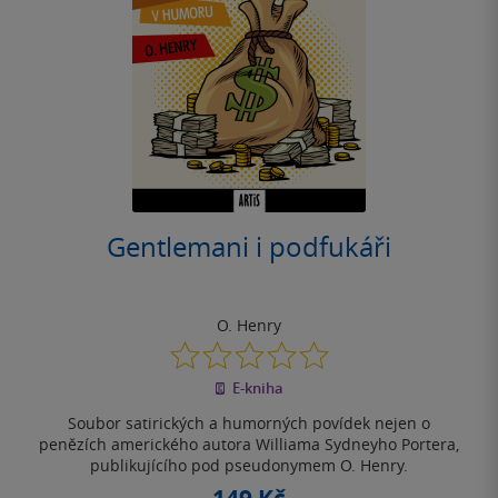
Gentlemani i podfukáři
O. Henry
0.0
z
E-kniha
5
hvězdiček
Soubor satirických a humorných povídek nejen o
penězích amerického autora Williama Sydneyho Portera,
publikujícího pod pseudonymem O. Henry.