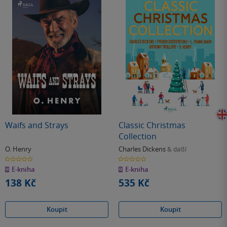
Waifs and Strays
Classic Christmas
Collection
O. Henry
Charles Dickens
& další
0.0
0.0
z
z
E-kniha
E-kniha
5
5
hvězdiček
hvězdiček
138 Kč
535 Kč
Koupit
Koupit