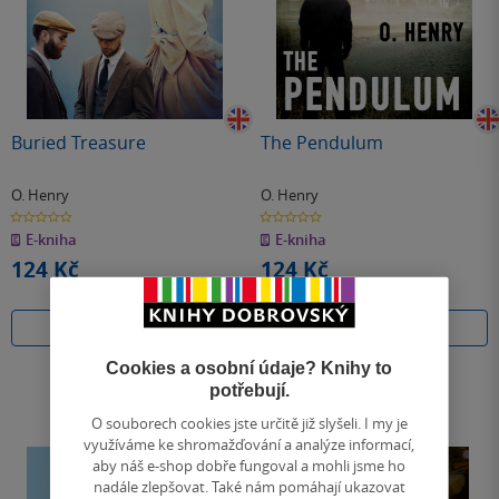
Buried Treasure
The Pendulum
O. Henry
O. Henry
0.0
0.0
z
z
E-kniha
E-kniha
5
5
hvězdiček
hvězdiček
124 Kč
124 Kč
Koupit
Koupit
Cookies a osobní údaje? Knihy to
potřebují.
O souborech cookies jste určitě již slyšeli. I my je
využíváme ke shromažďování a analýze informací,
aby náš e-shop dobře fungoval a mohli jsme ho
nadále zlepšovat. Také nám pomáhají ukazovat