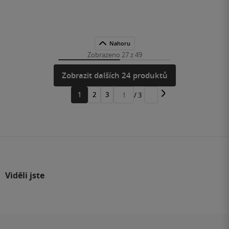
Nahoru
Zobrazeno 27 z 49
Zobrazit dalších 24 produktů
1
2
3
/ 3
Přejít
na
stránku
Viděli jste