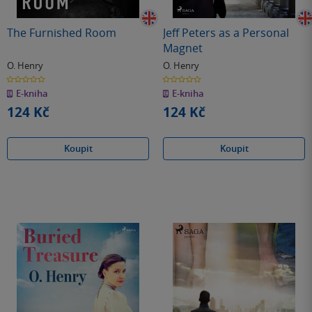
The Furnished Room
Jeff Peters as a Personal
Magnet
O. Henry
O. Henry
0.0
0.0
z
z
E-kniha
E-kniha
5
5
hvězdiček
hvězdiček
124 Kč
124 Kč
Koupit
Koupit