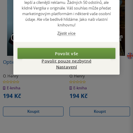
lepší a cílenější reklamu. Žádných 50 odstínů, ale
klidně Vergilia v originále. Váš souhlas může předat
marketingovým platformám i některé vaše osobní
údaje. Ale vše bedlivě hlídáme. Jako naši vlastní
knihovnu!
Zjistit více
Povolit vše
Povolit pouze nezbytné
Options
The Gentle Grafter
Nastavení
O. Henry
O. Henry
0.0
0.0
z
z
E-kniha
E-kniha
5
5
hvězdiček
hvězdiček
194 Kč
194 Kč
Koupit
Koupit