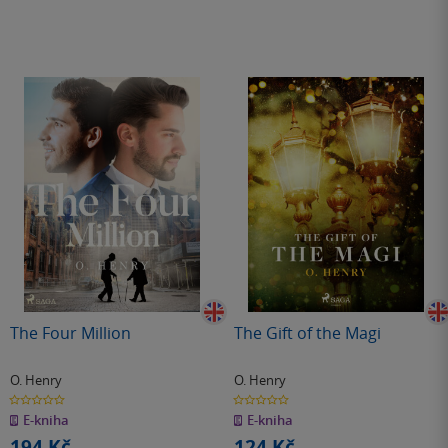
The Four Million
The Gift of the Magi
O. Henry
O. Henry
0.0
0.0
z
z
E-kniha
E-kniha
5
5
hvězdiček
hvězdiček
194 Kč
124 Kč