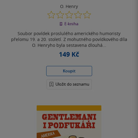
O. Henry
0.0
z
E-kniha
5
hvězdiček
Soubor povídek proslulého amerického humoristy
přelomu 19. a 20. století. Z mohutného povídkového díla
O. Henryho byla sestavena dlouhá...
149 Kč
Koupit
Uložit do seznamu