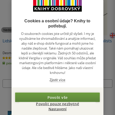
Cookies a osobní údaje? Knihy to
potřebují.
Nedostupné
Nedostupné
O souborech cookies jste určitě již slyšeli. I my je
využíváme ke shromažďování a analýze informací,
Lidská ZOO
The Lives of the Surrealists
aby náš e-shop dobře fungoval a mohli jsme ho
nadále zlepšovat. Také nám pomáhají ukazovat
lepší a cílenější reklamu. Žádných 50 odstínů, ale
Desmond Morris
Desmond Morris
klidně Vergilia v originále. Váš souhlas může předat
3.0
0.0
z
z
marketingovým platformám i některé vaše osobní
pevná vazba
pevná vazba
5
5
hvězdiček
hvězdiček
údaje. Ale vše bedlivě hlídáme. Jako naši vlastní
knihovnu!
Zjistit více
Nedostupné
Nedostupné
Povolit vše
Povolit pouze nezbytné
Nastavení