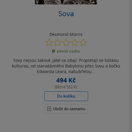
Sova
Desmond Morris
0.0
z
pevná vazba
5
hvězdiček
Sovy nejsou takové, jaké se zdají. Proplétají se lidskou
kulturou, od starodávného Babylonu přes Sovu a kočku
Edwarda Leara, nabubřelou...
494 Kč
Běžně
552 Kč
Do košíku
Uložit do seznamu