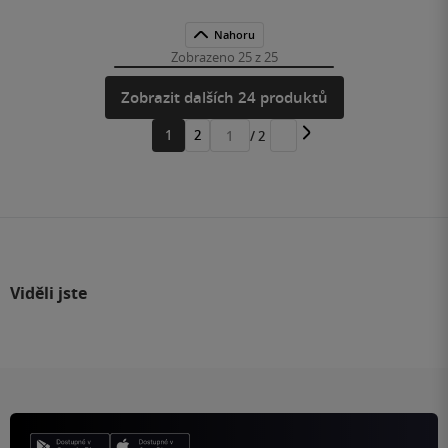
Nahoru
Zobrazeno 25 z 25
Zobrazit dalších 24 produktů
1
2
/ 2
Přejít
na
stránku
Viděli jste