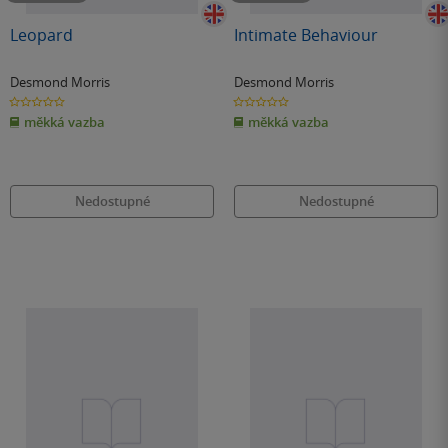
Leopard
Intimate Behaviour
Desmond Morris
Desmond Morris
0.0
0.0
z
z
měkká vazba
měkká vazba
5
5
hvězdiček
hvězdiček
Nedostupné
Nedostupné