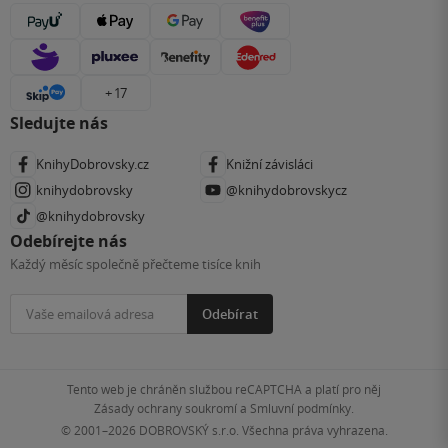
+ 17
Sledujte nás
KnihyDobrovsky.cz
Knižní závisláci
knihydobrovsky
@knihydobrovskycz
@knihydobrovsky
Odebírejte nás
Každý měsíc společně přečteme tisíce knih
Odebírat
Tento web je chráněn službou reCAPTCHA a platí pro něj
Zásady ochrany soukromí
a
Smluvní podmínky
.
© 2001–2026
DOBROVSKÝ s.r.o. Všechna práva vyhrazena.