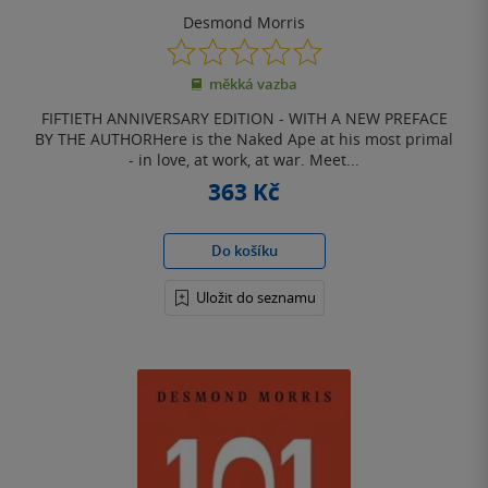
Desmond Morris
0.0
z
měkká vazba
5
hvězdiček
FIFTIETH ANNIVERSARY EDITION - WITH A NEW PREFACE
BY THE AUTHORHere is the Naked Ape at his most primal
- in love, at work, at war. Meet...
363 Kč
Do košíku
Uložit do seznamu