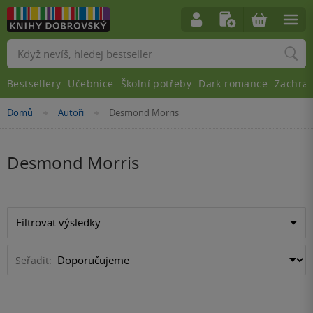
Vyhledávání
Bestsellery
Učebnice
Školní potřeby
Dark romance
Zachra
Nacházíte
Domů
Autoři
Desmond Morris
»
»
se
zde:
Desmond Morris
Filtrovat výsledky
Seřadit: