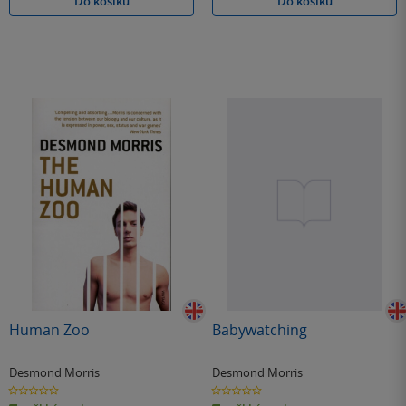
Do košíku
Do košíku
Human Zoo
Babywatching
Desmond Morris
Desmond Morris
0.0
0.0
z
z