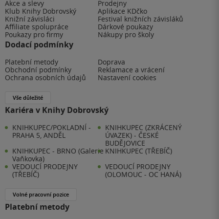
Akce a slevy
Prodejny
Klub Knihy Dobrovský
Aplikace KDčko
Knižní závisláci
Festival knižních závisláků
Affiliate spolupráce
Dárkové poukazy
Poukazy pro firmy
Nákupy pro školy
Dodací podmínky
Platební metody
Doprava
Obchodní podmínky
Reklamace a vrácení
Ochrana osobních údajů
Nastavení cookies
Vše důležité
Kariéra v Knihy Dobrovský
KNIHKUPEC/POKLADNÍ -
KNIHKUPEC (ZKRÁCENÝ
PRAHA 5, ANDĚL
ÚVAZEK) - ČESKÉ
BUDĚJOVICE
KNIHKUPEC - BRNO (Galerie
KNIHKUPEC (TŘEBÍČ)
Vaňkovka)
VEDOUCÍ PRODEJNY
VEDOUCÍ PRODEJNY
(TŘEBÍČ)
(OLOMOUC - OC HANÁ)
Volné pracovní pozice
Platební metody