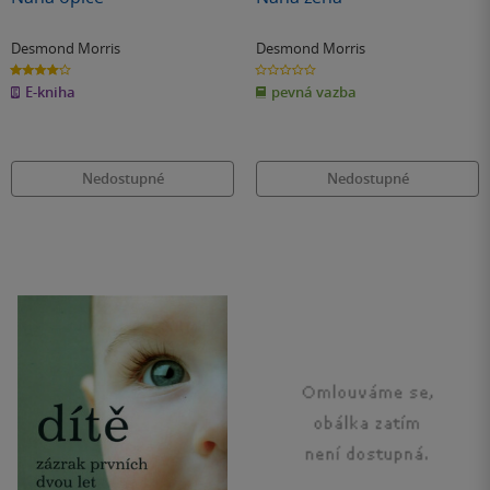
Desmond Morris
Desmond Morris
4.0
0.0
z
z
E-kniha
pevná vazba
5
5
hvězdiček
hvězdiček
Nedostupné
Nedostupné