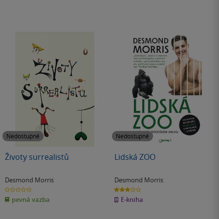
Nedostupné
Nedostupné
Životy surrealistů
Lidská ZOO
Desmond Morris
Desmond Morris
0.0
3.0
z
z
pevná vazba
E-kniha
5
5
hvězdiček
hvězdiček