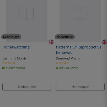
Nedostupné
Nedostupné
Horsewatching
Patterns Of Reproductive
Behaviour
Desmond Morris
Desmond Morris
0.0
0.0
z
z
měkká vazba
měkká vazba
5
5
hvězdiček
hvězdiček
Nedostupné
Nedostupné