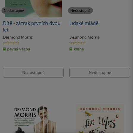
Nedostupné
Nedostupné
Dítě - zázrak prvních dvou
Lidské mládě
let
Desmond Morris
Desmond Morris
0.0
0.0
z
z
pevná vazba
kniha
5
5
hvězdiček
hvězdiček
Nedostupné
Nedostupné