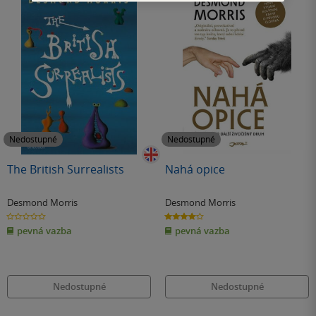
Nedostupné
Nedostupné
The British Surrealists
Nahá opice
Desmond Morris
Desmond Morris
0.0
4.0
z
z
pevná vazba
pevná vazba
5
5
hvězdiček
hvězdiček
Nedostupné
Nedostupné