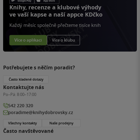
Knihy, recenze a klubové výhody
ve vaší kapse a naší appce KDčko
Každý měsíc společně přečteme tisíce knih
Více o aplikaci
Více o klubu
Potřebujete s něčím poradit?
Často kladené dotazy
Kontaktujte nás
Po–Pá:
8:00–17:00
542 220 320
poradime@knihydobrovsky.cz
Všechny kontakty
Naše prodejny
Často navštěvované