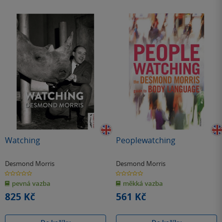
Watching
Peoplewatching
Desmond Morris
Desmond Morris
0.0
0.0
z
z
pevná vazba
měkká vazba
5
5
hvězdiček
hvězdiček
825 Kč
561 Kč