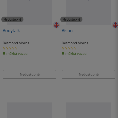
Nedostupné
Nedostupné
Bodytalk
Bison
Desmond Morris
Desmond Morris
0.0
0.0
z
z
měkká vazba
měkká vazba
5
5
hvězdiček
hvězdiček
Nedostupné
Nedostupné