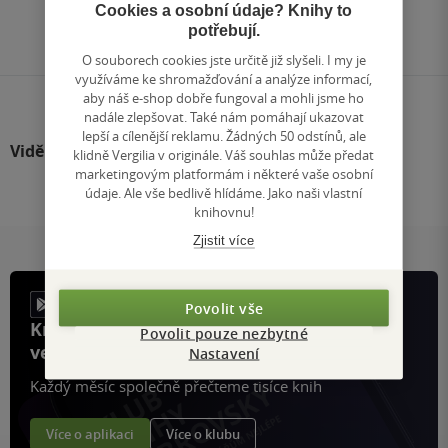
Přejít
Cookies a osobní údaje? Knihy to
na
potřebují.
stránku
O souborech cookies jste určitě již slyšeli. I my je
využíváme ke shromažďování a analýze informací,
aby náš e-shop dobře fungoval a mohli jsme ho
nadále zlepšovat. Také nám pomáhají ukazovat
lepší a cílenější reklamu. Žádných 50 odstínů, ale
Viděli jste
klidně Vergilia v originále. Váš souhlas může předat
marketingovým platformám i některé vaše osobní
údaje. Ale vše bedlivě hlídáme. Jako naši vlastní
knihovnu!
Zjistit více
Povolit vše
Knihy, recenze a klubové výhody
Povolit pouze nezbytné
ve vaší kapse a naší appce KDčko
Nastavení
Každý měsíc společně přečteme tisíce knih
Více o aplikaci
Více o klubu