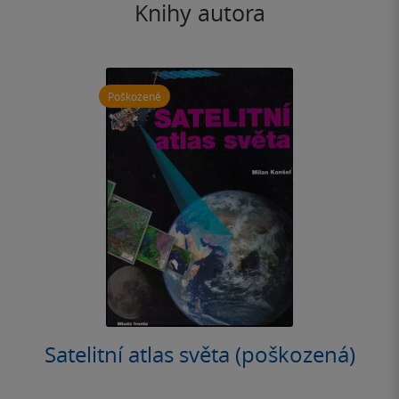
Knihy autora
Poškozené
Satelitní atlas světa (poškozená)