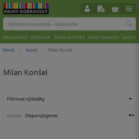
Vyhledávání
Bestsellery
Učebnice
Školní potřeby
Dark romance
Zachra
Nacházíte
Domů
Autoři
Milan Konšel
»
»
se
zde:
Milan Konšel
Filtrovat výsledky
Seřadit: