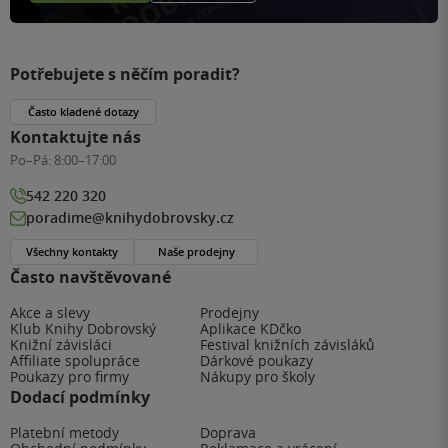
Potřebujete s něčím poradit?
Často kladené dotazy
Kontaktujte nás
Po–Pá:
8:00–17:00
542 220 320
poradime@knihydobrovsky.cz
Všechny kontakty
Naše prodejny
Často navštěvované
Akce a slevy
Prodejny
Klub Knihy Dobrovský
Aplikace KDčko
Knižní závisláci
Festival knižních závisláků
Affiliate spolupráce
Dárkové poukazy
Poukazy pro firmy
Nákupy pro školy
Dodací podmínky
Platební metody
Doprava