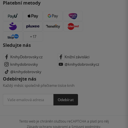
Platební metody
+ 17
Sledujte nás
KnihyDobrovsky.cz
Knižní závisláci
knihydobrovsky
@knihydobrovskycz
@knihydobrovsky
Odebírejte nás
Každý měsíc společně přečteme tisíce knih
Odebírat
Tento web je chráněn službou reCAPTCHA a platí pro něj
Zásady ochrany soukromí
a
Smluvní podmínky
.