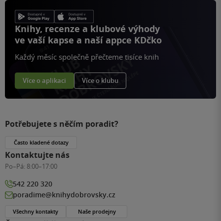
Knihy, recenze a klubové výhody
ve vaší kapse a naší appce KDčko
Každý měsíc společně přečteme tisíce knih
Více o aplikaci
Více o klubu
Potřebujete s něčím poradit?
Často kladené dotazy
Kontaktujte nás
Po–Pá:
8:00–17:00
542 220 320
poradime@knihydobrovsky.cz
Všechny kontakty
Naše prodejny