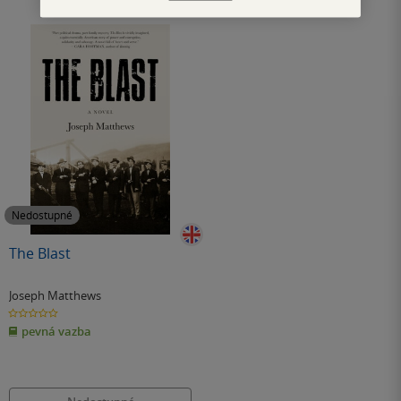
Nedostupné
The Blast
Joseph Matthews
0.0
z
pevná vazba
5
hvězdiček