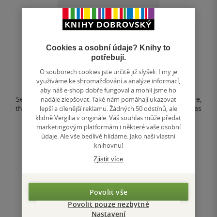
Shades of Resistance
Cookies a osobní údaje? Knihy to
Joseph Matthews
potřebují.
0.0
O souborech cookies jste určitě již slyšeli. I my je
z
využíváme ke shromažďování a analýze informací,
pevná vazba
5
aby náš e-shop dobře fungoval a mohli jsme ho
hvězdiček
Set in 1973 Greece during the military dictatorship there,
nadále zlepšovat. Také nám pomáhají ukazovat
the novel follows thirty-year-old American Jonas Korda as
lepší a cílenější reklamu. Žádných 50 odstínů, ale
he stumbles blindly...
klidně Vergilia v originále. Váš souhlas může předat
marketingovým platformám i některé vaše osobní
údaje. Ale vše bedlivě hlídáme. Jako naši vlastní
knihovnu!
Nedostupné
Zjistit více
Uložit do seznamu
Povolit vše
Povolit pouze nezbytné
Nastavení