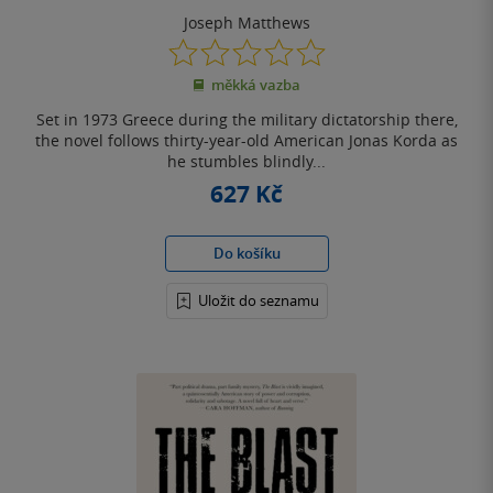
Joseph Matthews
0.0
z
měkká vazba
5
hvězdiček
Set in 1973 Greece during the military dictatorship there,
the novel follows thirty-year-old American Jonas Korda as
he stumbles blindly...
627 Kč
Do košíku
Uložit do seznamu