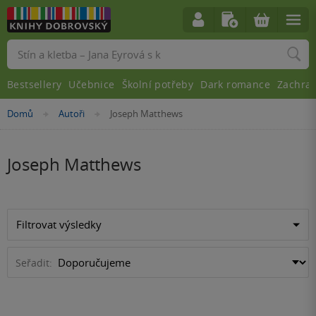
Vyhledávání
Bestsellery
Učebnice
Školní potřeby
Dark romance
Zachra
Nacházíte
Domů
Autoři
Joseph Matthews
»
»
se
zde:
Joseph Matthews
Filtrovat výsledky
Seřadit: