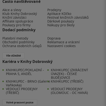
Často navštěvované
Akce a slevy
Prodejny
Klub Knihy Dobrovský
Aplikace KDčko
Knižní závisláci
Festival knižních závisláků
Affiliate spolupráce
Dárkové poukazy
Poukazy pro firmy
Nákupy pro školy
Dodací podmínky
Platební metody
Doprava
Obchodní podmínky
Reklamace a vrácení
Ochrana osobních údajů
Nastavení cookies
Vše důležité
Kariéra v Knihy Dobrovský
KNIHKUPEC/POKLADNÍ -
KNIHKUPEC (ZKRÁCENÝ
PRAHA 5, ANDĚL
ÚVAZEK) - ČESKÉ
BUDĚJOVICE
KNIHKUPEC - BRNO (Galerie
KNIHKUPEC (TŘEBÍČ)
Vaňkovka)
VEDOUCÍ PRODEJNY
VEDOUCÍ PRODEJNY
(TŘEBÍČ)
(OLOMOUC - OC HANÁ)
Volné pracovní pozice