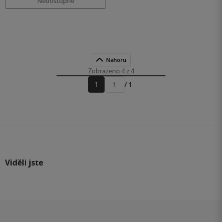
Nedostupné
Nahoru
Zobrazeno 4 z 4
1
/ 1
Přejít
na
stránku
Viděli jste