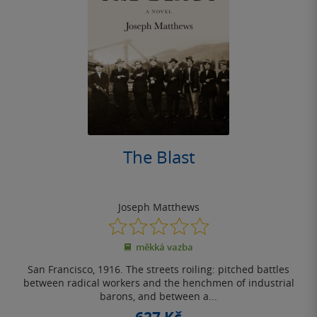
The Blast
Joseph Matthews
0.0
z
měkká vazba
5
hvězdiček
San Francisco, 1916. The streets roiling: pitched battles
between radical workers and the henchmen of industrial
barons, and between a...