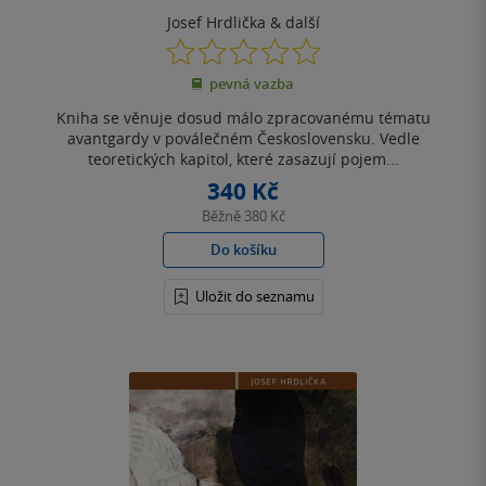
Josef Hrdlička
& další
0.0
z
pevná vazba
5
hvězdiček
Kniha se věnuje dosud málo zpracovanému tématu
avantgardy v poválečném Československu. Vedle
teoretických kapitol, které zasazují pojem...
340 Kč
Běžně
380 Kč
Do košíku
Uložit do seznamu