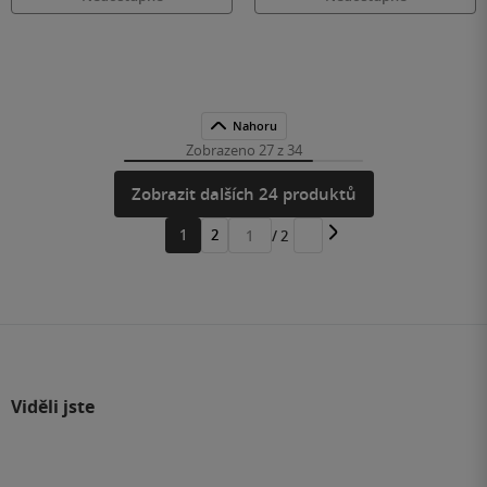
Nahoru
Zobrazeno 27 z 34
Zobrazit dalších 24 produktů
1
2
/ 2
Přejít
na
stránku
Viděli jste