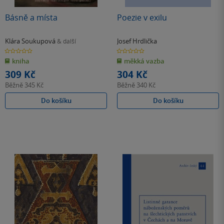
Básně a místa
Poezie v exilu
Klára Soukupová
Josef Hrdlička
& další
0.0
0.0
z
z
kniha
měkká vazba
5
5
hvězdiček
hvězdiček
309 Kč
304 Kč
Běžně
345 Kč
Běžně
340 Kč
Do košíku
Do košíku