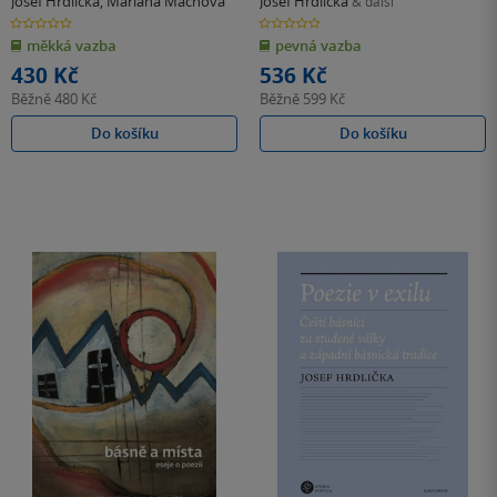
Josef Hrdlička
,
Mariana Machová
Josef Hrdlička
& další
0.0
0.0
z
z
měkká vazba
pevná vazba
5
5
hvězdiček
hvězdiček
430 Kč
536 Kč
Běžně
480 Kč
Běžně
599 Kč
Do košíku
Do košíku