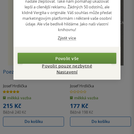
nadále zlepšovat. Také nám pomáhají ukazovat
lepší a cílenější reklamu. Žádných 50 odstínů, ale
klidně Vergilia v originále. Váš souhlas může předat
marketingovým platformám i některé vaše osobní
údaje. Ale vše bedlivě hlídáme. Jako naši vlastní
knihovnu!
Zjistit více
Povolit vše
Povolit pouze nezbytné
Poezie a kosmos
Kočka v ohni
Nastavení
Josef Hrdlička
Josef Hrdlička
5.0
0.0
z
z
měkká vazba
měkká vazba
5
5
hvězdiček
hvězdiček
215 Kč
177 Kč
Běžně
240 Kč
Běžně
198 Kč
Do košíku
Do košíku