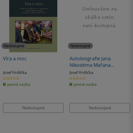
Nedostupné
Nedostupné
Víra a moc
Autobiografie Jana
Nikodéma Mařana
Bohdaneckého z Hodkova
Josef Hrdlička
Josef Hrdlička
0.0
0.0
z
z
pevná vazba
pevná vazba
5
5
hvězdiček
hvězdiček
Nedostupné
Nedostupné