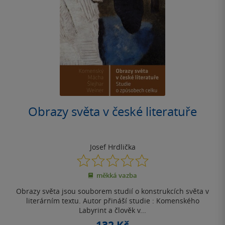
Obrazy světa v české literatuře
Josef Hrdlička
0.0
z
měkká vazba
5
hvězdiček
Obrazy světa jsou souborem studií o konstrukcích světa v
literárním textu. Autor přináší studie : Komenského
Labyrint a člověk v...