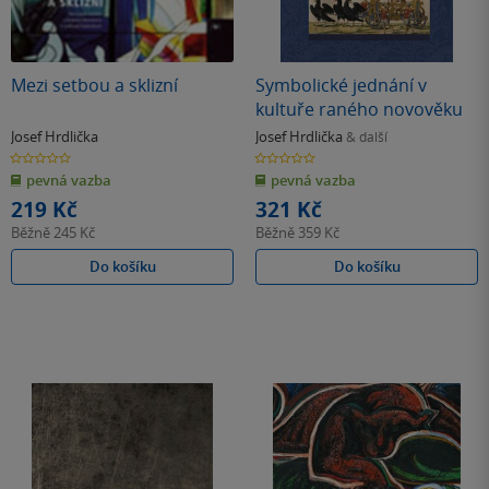
Mezi setbou a sklizní
Symbolické jednání v
kultuře raného novověku
Josef Hrdlička
Josef Hrdlička
& další
0.0
0.0
z
z
pevná vazba
pevná vazba
5
5
hvězdiček
hvězdiček
219 Kč
321 Kč
Běžně
245 Kč
Běžně
359 Kč
Do košíku
Do košíku