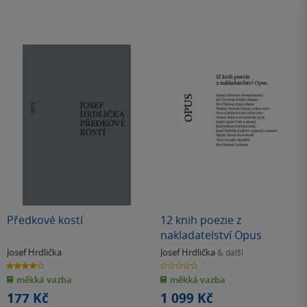
Předkové kostí
12 knih poezie z
nakladatelství Opus
Josef Hrdlička
Josef Hrdlička
& další
4.0
0.0
z
z
měkká vazba
měkká vazba
5
5
hvězdiček
hvězdiček
177 Kč
1 099 Kč