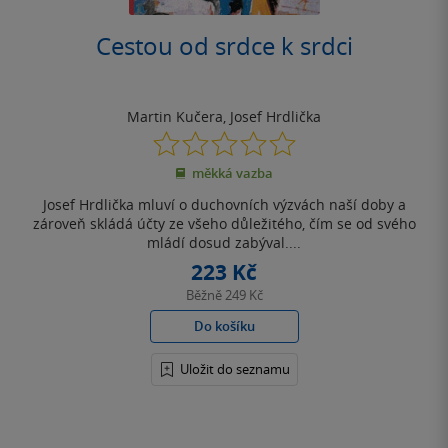
Cestou od srdce k srdci
Martin Kučera
,
Josef Hrdlička
0.0
z
měkká vazba
5
hvězdiček
Josef Hrdlička mluví o duchovních výzvách naší doby a
zároveň skládá účty ze všeho důležitého, čím se od svého
mládí dosud zabýval....
223 Kč
Běžně
249 Kč
Do košíku
Uložit do seznamu