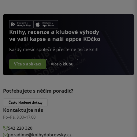
Knihy, recenze a klubové výhody
ve vaší kapse a naší appce KDčko
Každý měsíc společně přečteme tisíce knih
Více o aplikaci
Více o klubu
Potřebujete s něčím poradit?
Často kladené dotazy
Kontaktujte nás
Po–Pá:
8:00–17:00
542 220 320
poradime@knihydobrovsky.cz