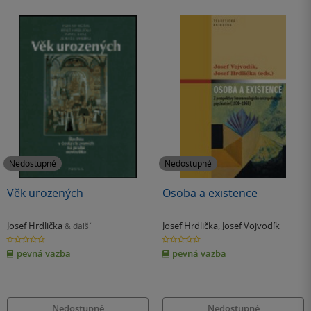
Nedostupné
Nedostupné
Věk urozených
Osoba a existence
Josef Hrdlička
Josef Hrdlička
,
Josef Vojvodík
& další
0.0
0.0
z
z
pevná vazba
pevná vazba
5
5
hvězdiček
hvězdiček
Nedostupné
Nedostupné