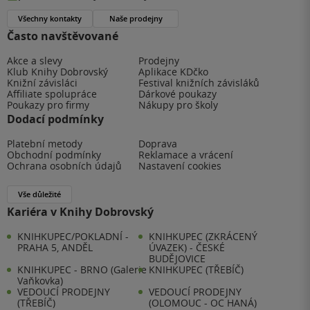
Všechny kontakty
Naše prodejny
Často navštěvované
Akce a slevy
Prodejny
Klub Knihy Dobrovský
Aplikace KDčko
Knižní závisláci
Festival knižních závisláků
Affiliate spolupráce
Dárkové poukazy
Poukazy pro firmy
Nákupy pro školy
Dodací podmínky
Platební metody
Doprava
Obchodní podmínky
Reklamace a vrácení
Ochrana osobních údajů
Nastavení cookies
Vše důležité
Kariéra v Knihy Dobrovský
KNIHKUPEC/POKLADNÍ -
KNIHKUPEC (ZKRÁCENÝ
PRAHA 5, ANDĚL
ÚVAZEK) - ČESKÉ
BUDĚJOVICE
KNIHKUPEC - BRNO (Galerie
KNIHKUPEC (TŘEBÍČ)
Vaňkovka)
VEDOUCÍ PRODEJNY
VEDOUCÍ PRODEJNY
(TŘEBÍČ)
(OLOMOUC - OC HANÁ)