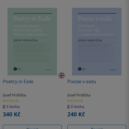
Poetry in Exile
Poezie v exilu
Josef Hrdlička
Josef Hrdlička
0.0
0.0
z
z
E-kniha
E-kniha
5
5
hvězdiček
hvězdiček
340 Kč
240 Kč