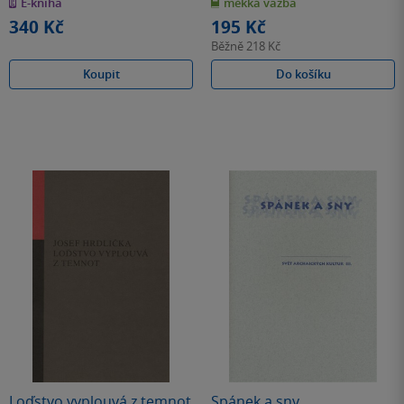
E-kniha
měkká vazba
5
5
hvězdiček
hvězdiček
340 Kč
195 Kč
Běžně
218 Kč
Koupit
Do košíku
Loďstvo vyplouvá z temnot
Spánek a sny