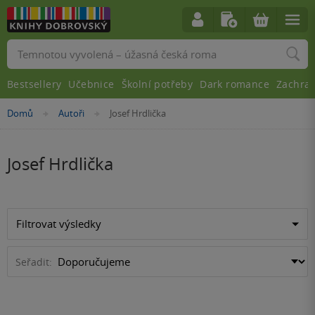
Vyhledávání
Bestsellery
Učebnice
Školní potřeby
Dark romance
Zachra
Nacházíte
Domů
Autoři
Josef Hrdlička
»
»
se
zde:
Josef Hrdlička
Filtrovat výsledky
Seřadit: