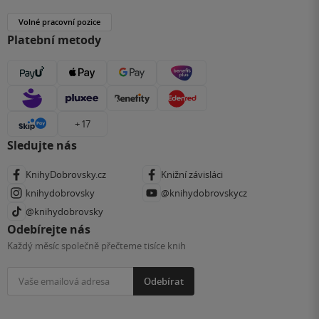
Volné pracovní pozice
Platební metody
+ 17
Sledujte nás
KnihyDobrovsky.cz
Knižní závisláci
knihydobrovsky
@knihydobrovskycz
@knihydobrovsky
Odebírejte nás
Každý měsíc společně přečteme tisíce knih
Odebírat