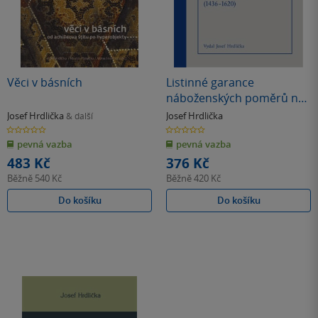
Věci v básních
Listinné garance
náboženských poměrů na
šlechtických panstvích
Josef Hrdlička
Josef Hrdlička
& další
(1436 - 1620)
0.0
0.0
z
z
pevná vazba
pevná vazba
5
5
hvězdiček
hvězdiček
483 Kč
376 Kč
Běžně
540 Kč
Běžně
420 Kč
Do košíku
Do košíku