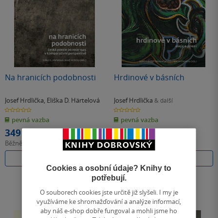
Na hranicích podobnosti
Hrdinové v básních
Josef Hrdlička
,
Eliška D. Härtelová
Josef Hrdlička
& další
0.0
0.0
z
z
pevná vazba
pevná vazba
5
5
hvězdiček
hvězdiček
349 Kč
291 Kč
Běžně
390 Kč
Běžně
325 Kč
Do košíku
Do košíku
Cookies a osobní údaje? Knihy to
potřebují.
O souborech cookies jste určitě již slyšeli. I my je
využíváme ke shromažďování a analýze informací,
aby náš e-shop dobře fungoval a mohli jsme ho