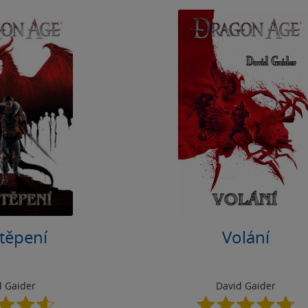
těpení
Volání
d Gaider
David Gaider
4.6
4.8