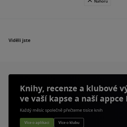
Nahoru
Viděli jste
Knihy, recenze a klubové 
ve vaší kapse a naší appce
Každý měsíc společně přečteme tisíce knih
Více o aplikaci
Více o klubu