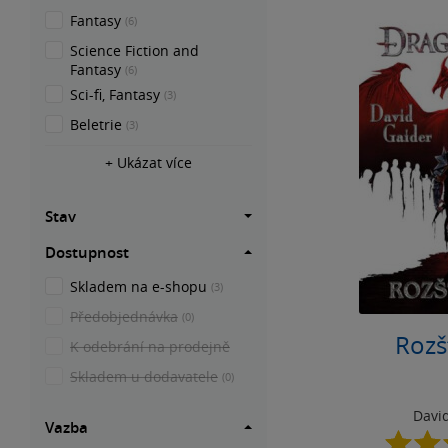
Fantasy
(6)
Science Fiction and
Fantasy
(6)
Sci-fi, Fantasy
(3)
Beletrie
(3)
+ Ukázat více
Stav
Dostupnost
Skladem na e-shopu
(3)
Předobjednávka
(0)
Rozš
K odebrání na prodejně
Skladem u dodavatele
(0)
Davi
Vazba