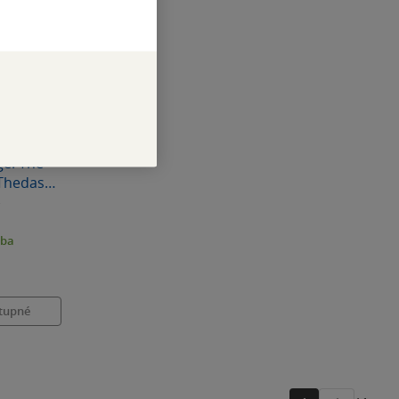
e: The
Thedas
r
zba
tupné