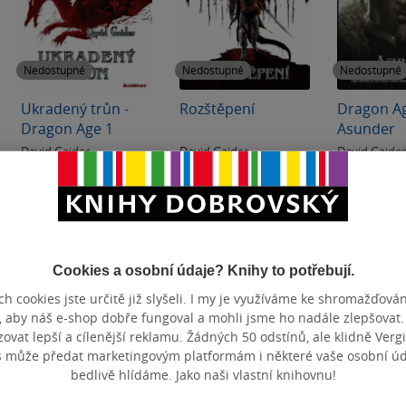
Nedostupné
Nedostupné
Nedostupné
Ukradený trůn -
Rozštěpení
Dragon Ag
Dragon Age 1
Asunder
David Gaider
David Gaider
David Gaide
4.6
4.6
0.0
z
z
z
kniha
měkká vazba
měkká va
5
5
5
hvězdiček
hvězdiček
hvězdiček
Nedostupné
Nedostupné
Nedos
Cookies a osobní údaje? Knihy to potřebují.
h cookies jste určitě již slyšeli. I my je využíváme ke shromažďován
, aby náš e-shop dobře fungoval a mohli jsme ho nadále zlepšovat
vat lepší a cílenější reklamu. Žádných 50 odstínů, ale klidně Vergil
s může předat marketingovým platformám i některé vaše osobní úda
bedlivě hlídáme. Jako naši vlastní knihovnu!