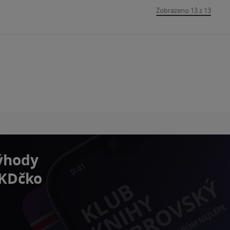
Zobrazeno 13 z 13
výhody
 KDčko