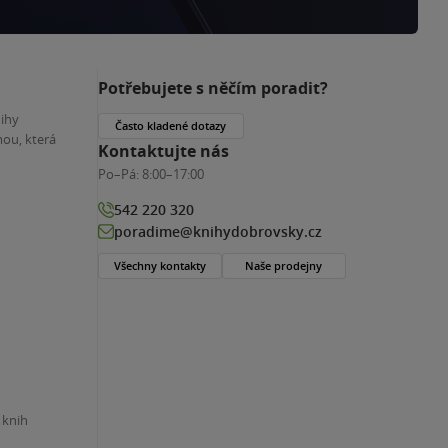
Potřebujete s něčím poradit?
nihy
Často kladené dotazy
ou, která
Kontaktujte nás
Po–Pá:
8:00–17:00
542 220 320
poradime@knihydobrovsky.cz
Všechny kontakty
Naše prodejny
 knih