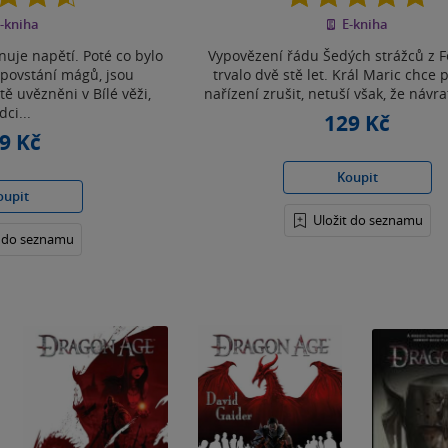
z
z
-kniha
E-kniha
5
5
hvězdiček
hvězdiček
nuje napětí. Poté co bylo
Vypovězení řádu Šedých strážců z 
 povstání mágů, jsou
trvalo dvě stě let. Král Maric chce 
ě uvězněni v Bílé věži,
nařízení zrušit, netuší však, že návra
dci...
129 Kč
9 Kč
Koupit
oupit
Uložit do seznamu
t do seznamu