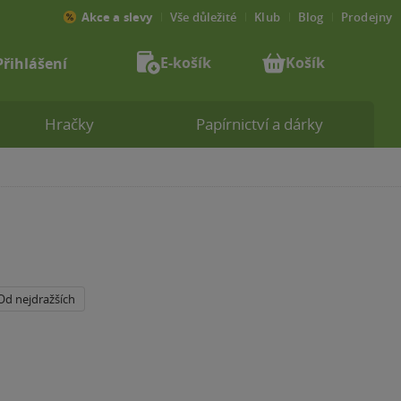
Akce a slevy
Vše důležité
Klub
Blog
Prodejny
E-košík
Košík
Přihlášení
Hračky
Papírnictví a dárky
Od nejdražších