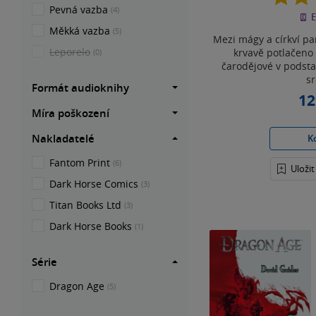
Pevná vazba
(4)
E
Měkká vazba
(5)
Mezi mágy a církví pa
Leporelo
krvavě potlačeno
(0)
čarodějové v podstat
sr
Formát audioknihy
12
Míra poškození
Nakladatelé
K
Fantom Print
(6)
Uloži
Dark Horse Comics
(3)
Titan Books Ltd
(3)
Dark Horse Books
(1)
Série
Dragon Age
(5)