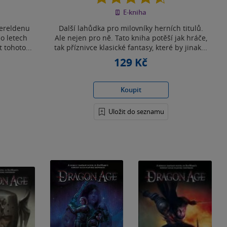
z
E-kniha
5
hvězdiček
Fereldenu
Další lahůdka pro milovníky herních titulů.
po letech
Ale nejen pro ně. Tato kniha potěší jak hráče,
t tohoto...
tak příznivce klasické fantasy, které by jinak...
129 Kč
Koupit
Uložit do seznamu