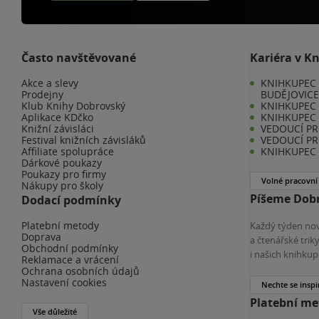
Často navštěvované
Kariéra v K
Akce a slevy
KNIHKUPEC 
Prodejny
BUDĚJOVIC
Klub Knihy Dobrovský
KNIHKUPEC -
Aplikace KDčko
KNIHKUPEC 
Knižní závisláci
VEDOUCÍ PR
Festival knižních závisláků
VEDOUCÍ PR
Affiliate spolupráce
KNIHKUPEC 
Dárkové poukazy
Poukazy pro firmy
Volné pracovní
Nákupy pro školy
Píšeme Dobr
Dodací podmínky
Platební metody
Každý týden nov
Doprava
a čtenářské tri
Obchodní podmínky
i našich knihkup
Reklamace a vrácení
Ochrana osobních údajů
Nastavení cookies
Nechte se inspi
Platební m
Vše důležité