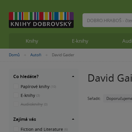
Vyhledávání
Knihy
E-knihy
Aud
Nacházíte
Domů
Autoři
David Gaider
»
»
se
zde:
David Ga
Co hledáte?
Papírové knihy
(10)
E-knihy
(3)
Doporučujem
Seřadit:
Audioknihy
(0)
Zajímá vás
Fiction and Literature
(6)