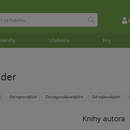
ioknihy
Učebnice
Hry
ider
e
Od nejnovějších
Od nejprodávanějších
Od nejlevnějších
Knihy autora