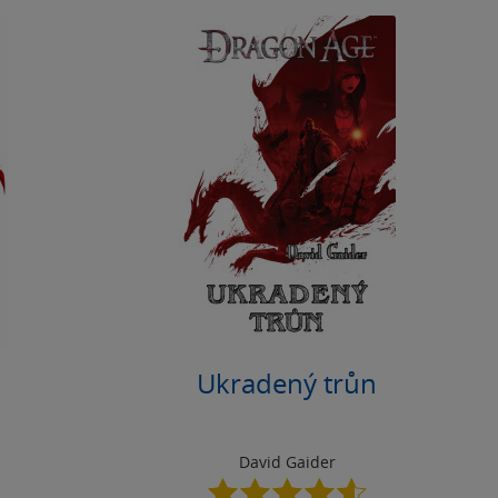
Ukradený trůn
David Gaider
4.6