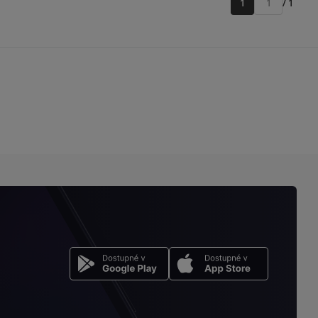
1
/ 1
Přejít
na
stránku