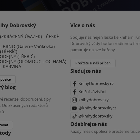
nihy Dobrovský
Více o nás
(ZKRÁCENÝ ÚVAZEK) - ČESKÉ
Spojuje nás nejen láska ke knihám. K
E
Dobrovský vždy budou rodinnou firm
 BRNO (Galerie Vaňkovka)
pamatuje na své kořeny.
(TŘEBÍČ)
ODEJNY (TŘEBÍČ)
ODEJNY (OLOMOUC - OC HANÁ)
Přečtěte si náš příběh
- KARVINÁ
Sledujte nás
 pozice
KnihyDobrovsky.cz
ý blog
Knižní závisláci
é recenze, doporučení, tipy
knihydobrovsky
ky. Od zkušených redaktorů
@knihydobrovskycz
ců.
@knihydobrovsky
Odebírejte nás
rovat
Každý měsíc společně přečteme tisíce
etody