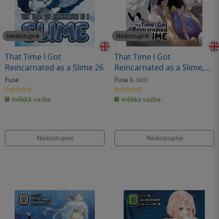
Nedostupné
Nedostupné
That Time I Got
That Time I Got
Reincarnated as a Slime 26
Reincarnated as a Slime,
Vol. 19 (light novel)
Fuse
Fuse
& další
0.0
0.0
z
z
měkká vazba
měkká vazba
5
5
hvězdiček
hvězdiček
Nedostupné
Nedostupné