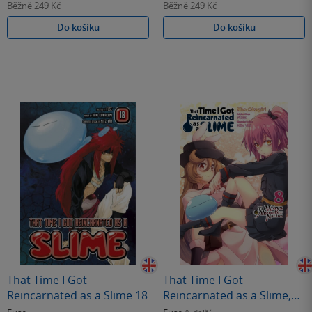
Běžně
249 Kč
Běžně
249 Kč
Do košíku
Do košíku
That Time I Got
That Time I Got
Reincarnated as a Slime 18
Reincarnated as a Slime,
Vol. 8 (manga)