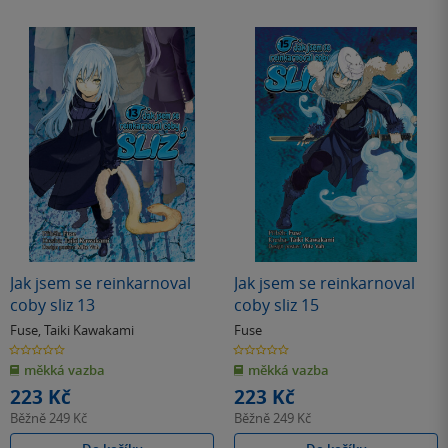
Jak jsem se reinkarnoval
Jak jsem se reinkarnoval
coby sliz 13
coby sliz 15
Fuse
,
Taiki Kawakami
Fuse
0.0
0.0
z
z
měkká vazba
měkká vazba
5
5
hvězdiček
hvězdiček
223 Kč
223 Kč
Běžně
249 Kč
Běžně
249 Kč