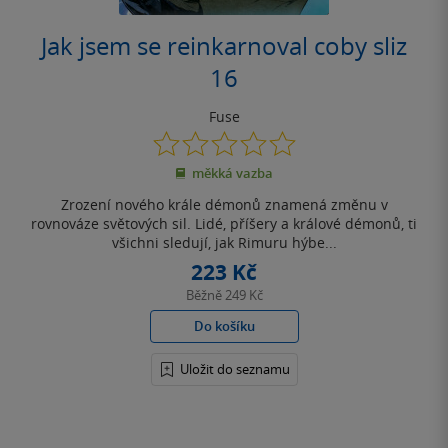
Jak jsem se reinkarnoval coby sliz
16
Fuse
0.0
z
měkká vazba
5
hvězdiček
Zrození nového krále démonů znamená změnu v
rovnováze světových sil. Lidé, příšery a králové démonů, ti
všichni sledují, jak Rimuru hýbe...
223 Kč
Běžně
249 Kč
Do košíku
Uložit do seznamu