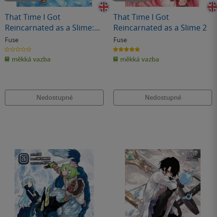
That Time I Got
That Time I Got
Reincarnated as a Slime:
Reincarnated as a Slime 2
The Ways of the Monster
Fuse
Fuse
Nation, Vol. 1
0.0
4.9
z
z
měkká vazba
měkká vazba
5
5
hvězdiček
hvězdiček
Nedostupné
Nedostupné