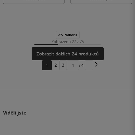
Nahoru
Zobrazeno 27 z 75
Zobrazit dalších 24 produktů
1
2
3
/ 4
Přejít
na
stránku
Viděli jste