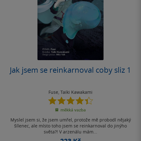
Jak jsem se reinkarnoval coby sliz 1
Fuse
,
Taiki Kawakami
4.4
z
měkká vazba
5
hvězdiček
Myslel jsem si, že jsem umřel, protože mě probodl nějaký
šílenec, ale místo toho jsem se reinkarnoval do jinýho
světa?! V arzenálu mám...