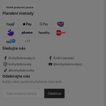
Volné pracovní pozice
Platební metody
+ 17
Sledujte nás
KnihyDobrovsky.cz
Knižní závisláci
knihydobrovsky
@knihydobrovskycz
@knihydobrovsky
Odebírejte nás
Každý měsíc společně přečteme tisíce knih
Odebírat