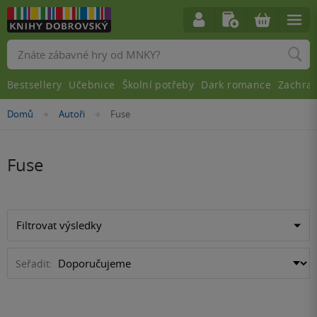
Vyhledávání
Bestsellery
Učebnice
Školní potřeby
Dark romance
Zachra
Nacházíte
Domů
Autoři
Fuse
»
»
se
zde:
Fuse
Filtrovat výsledky
Seřadit: