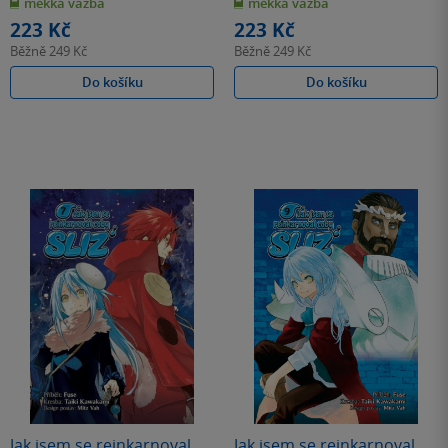
měkká vazba
měkká vazba
5
5
hvězdiček
hvězdiček
223 Kč
223 Kč
Běžně
249 Kč
Běžně
249 Kč
Do košíku
Do košíku
Jak jsem se reinkarnoval
Jak jsem se reinkarnoval