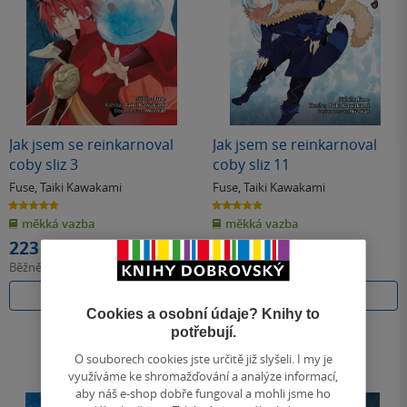
Jak jsem se reinkarnoval
Jak jsem se reinkarnoval
coby sliz 3
coby sliz 11
Fuse
,
Taiki Kawakami
Fuse
,
Taiki Kawakami
4.7
5.0
z
z
měkká vazba
měkká vazba
5
5
hvězdiček
hvězdiček
223 Kč
223 Kč
Běžně
249 Kč
Běžně
249 Kč
Do košíku
Do košíku
Cookies a osobní údaje? Knihy to
potřebují.
O souborech cookies jste určitě již slyšeli. I my je
využíváme ke shromažďování a analýze informací,
aby náš e-shop dobře fungoval a mohli jsme ho