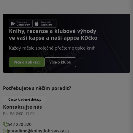
Knihy, recenze a klubové výhody
ve vaší kapse a naší appce KDčko
Každý měsíc společně přečteme tisíce knih
Více o aplikaci
Více o klubu
Potřebujete s něčím poradit?
Často kladené dotazy
Kontaktujte nás
Po–Pá:
8:00–17:00
542 220 320
poradime@knihydobrovsky.cz