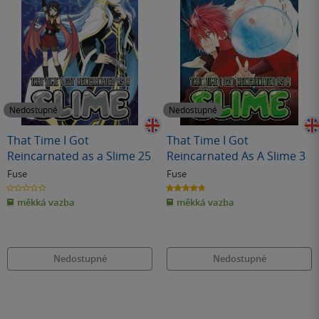
Nedostupné
Nedostupné
That Time I Got
That Time I Got
Reincarnated as a Slime 25
Reincarnated As A Slime 3
Fuse
Fuse
0.0
4.7
z
z
měkká vazba
měkká vazba
5
5
hvězdiček
hvězdiček
Nedostupné
Nedostupné