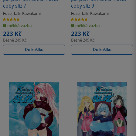
coby sliz 7
coby sliz 9
Fuse
,
Taiki Kawakami
Fuse
,
Taiki Kawakami
5.0
5.0
z
z
měkká vazba
měkká vazba
5
5
hvězdiček
hvězdiček
223 Kč
223 Kč
Běžně
249 Kč
Běžně
249 Kč
Do košíku
Do košíku