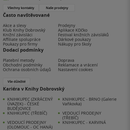
Všechny kontakty
Naše prodejny
Často navštěvované
Akce a slevy
Prodejny
Klub Knihy Dobrovský
Aplikace KDčko
Knižní závisláci
Festival knižních závisláků
Affiliate spolupráce
Dárkové poukazy
Poukazy pro firmy
Nákupy pro školy
Dodací podmínky
Platební metody
Doprava
Obchodní podmínky
Reklamace a vrácení
Ochrana osobních údajů
Nastavení cookies
Vše důležité
Kariéra v Knihy Dobrovský
KNIHKUPEC (ZKRÁCENÝ
KNIHKUPEC - BRNO (Galerie
ÚVAZEK) - ČESKÉ
Vaňkovka)
BUDĚJOVICE
KNIHKUPEC (TŘEBÍČ)
VEDOUCÍ PRODEJNY
(TŘEBÍČ)
VEDOUCÍ PRODEJNY
KNIHKUPEC - KARVINÁ
(OLOMOUC - OC HANÁ)