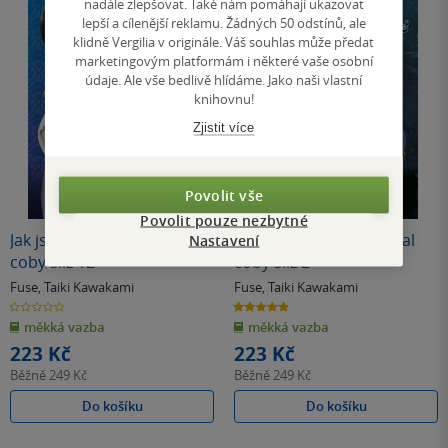
nadále zlepšovat. Také nám pomáhají ukazovat
lepší a cílenější reklamu. Žádných 50 odstínů, ale
klidně Vergilia v originále. Váš souhlas může předat
marketingovým platformám i některé vaše osobní
údaje. Ale vše bedlivě hlídáme. Jako naši vlastní
knihovnu!
Zjistit více
Povolit vše
Povolit pouze nezbytné
Jak jsem se reinkarnoval
Jak jsem se reinkarnoval
Nastavení
coby sliz 12
coby sliz 2
Fuse
,
Taiki Kawakami
Fuse
,
Taiki Kawakami
0.0
4.9
z
z
měkká vazba
měkká vazba
5
5
hvězdiček
hvězdiček
223 Kč
223 Kč
Běžně
249 Kč
Běžně
249 Kč
Do košíku
Do košíku