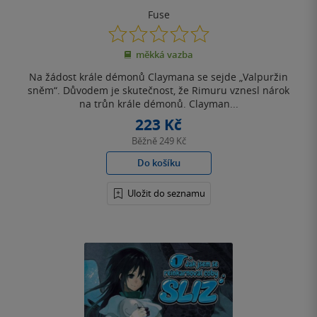
Fuse
0.0
z
měkká vazba
5
hvězdiček
Na žádost krále démonů Claymana se sejde „Valpuržin
sněm“. Důvodem je skutečnost, že Rimuru vznesl nárok
na trůn krále démonů. Clayman...
223 Kč
Běžně
249 Kč
Do košíku
Uložit do seznamu