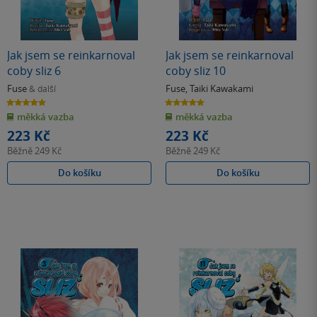
Jak jsem se reinkarnoval
Jak jsem se reinkarnoval
coby sliz 6
coby sliz 10
Fuse
Fuse
,
Taiki Kawakami
& další
5.0
5.0
z
z
měkká vazba
měkká vazba
5
5
hvězdiček
hvězdiček
223 Kč
223 Kč
Běžně
249 Kč
Běžně
249 Kč
Do košíku
Do košíku