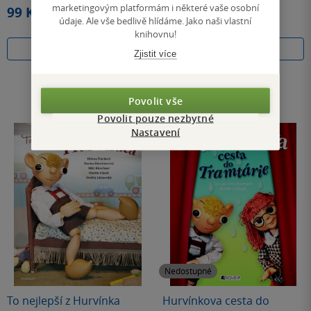
hvězdiček
hvězdiček
marketingovým platformám i některé vaše osobní
99 Kč
149 Kč
údaje. Ale vše bedlivě hlídáme. Jako naši vlastní
knihovnu!
Koupit
Koupit
Zjistit více
Povolit vše
Povolit pouze nezbytné
Nastavení
Nedostupné
To nejlepší z Hurvínka
Hurvínkova cesta do