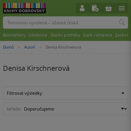
Vyhledávání
Bestsellery
Učebnice
Školní potřeby
Dark romance
Zachra
Nacházíte
Domů
Autoři
Denisa Kirschnerová
»
»
se
zde:
Denisa Kirschnerová
Filtrovat výsledky
Seřadit: