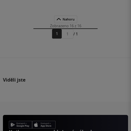
Nahoru
Zobrazeno 16 z 16
1
/ 1
Přejít
na
stránku
Viděli jste