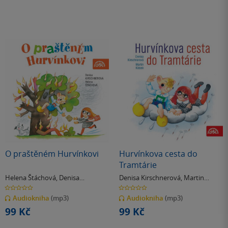
O praštěném Hurvínkovi
Hurvínkova cesta do
Tramtárie
Helena Štáchová
,
Denisa
Denisa Kirschnerová
,
Martin
Kirschnerová
Klásek
0.0
0.0
z
z
Audiokniha
(mp3)
Audiokniha
(mp3)
5
5
hvězdiček
hvězdiček
99 Kč
99 Kč