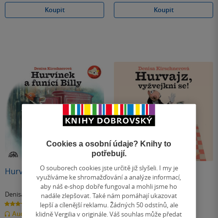
Koupit
Koupit
Cookies a osobní údaje? Knihy to
potřebují.
O souborech cookies jste určitě již slyšeli. I my je
Hurvínek a Funící Billy
Hurvajz, vyžvejkni se!
využíváme ke shromažďování a analýze informací,
aby náš e-shop dobře fungoval a mohli jsme ho
Denisa Kirschnerová
Denisa Kirschnerová
nadále zlepšovat. Také nám pomáhají ukazovat
5.0
0.0
lepší a cílenější reklamu. Žádných 50 odstínů, ale
z
z
klidně Vergilia v originále. Váš souhlas může předat
Audiokniha
(mp3)
Audiokniha
(mp3)
5
5