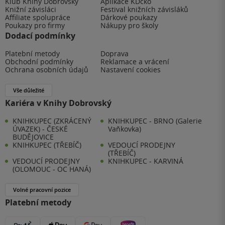
Klub Knihy Dobrovský
Aplikace KDčko
Knižní závisláci
Festival knižních závisláků
Affiliate spolupráce
Dárkové poukazy
Poukazy pro firmy
Nákupy pro školy
Dodací podmínky
Platební metody
Doprava
Obchodní podmínky
Reklamace a vrácení
Ochrana osobních údajů
Nastavení cookies
Vše důležité
Kariéra v Knihy Dobrovský
KNIHKUPEC (ZKRÁCENÝ
KNIHKUPEC - BRNO (Galerie
ÚVAZEK) - ČESKÉ
Vaňkovka)
BUDĚJOVICE
KNIHKUPEC (TŘEBÍČ)
VEDOUCÍ PRODEJNY
(TŘEBÍČ)
VEDOUCÍ PRODEJNY
KNIHKUPEC - KARVINÁ
(OLOMOUC - OC HANÁ)
Volné pracovní pozice
Platební metody