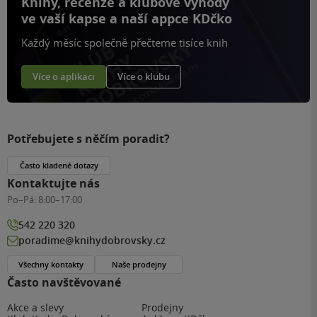
Knihy, recenze a klubové výhody
ve vaší kapse a naší appce KDčko
Každý měsíc společně přečteme tisíce knih
Více o aplikaci
Více o klubu
Potřebujete s něčím poradit?
Často kladené dotazy
Kontaktujte nás
Po–Pá:
8:00–17:00
542 220 320
poradime@knihydobrovsky.cz
Všechny kontakty
Naše prodejny
Často navštěvované
Akce a slevy
Prodejny