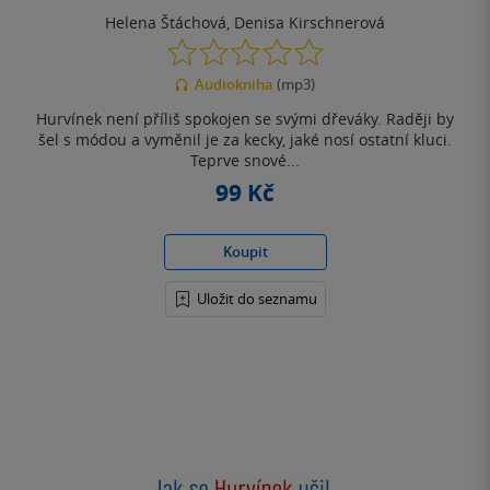
Helena Štáchová
,
Denisa Kirschnerová
0.0
z
Audiokniha
(mp3)
5
hvězdiček
Hurvínek není příliš spokojen se svými dřeváky. Raději by
šel s módou a vyměnil je za kecky, jaké nosí ostatní kluci.
Teprve snové...
99 Kč
Koupit
Uložit do seznamu