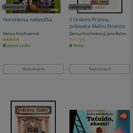
Nedostupné
Nedostupné
Hurvínkova nebesíčka
S Orlíkem Prahou -
průvodce Malou Stranou
Denisa Kirschnerová
Denisa Kirschnerová
,
Jana Bačová
Kroftová
5.0
0.0
z
z
pevná vazba
kniha
5
5
hvězdiček
hvězdiček
Nedostupné
Nedostupné