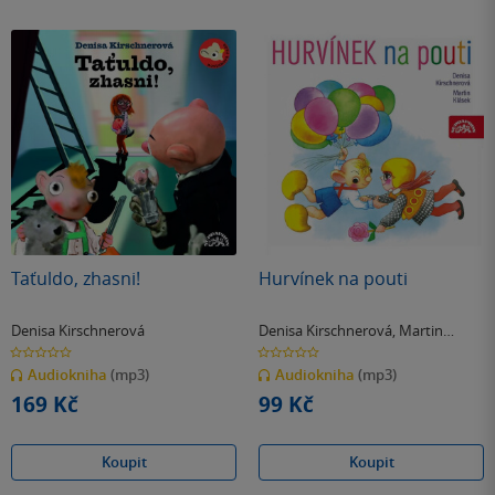
Taťuldo, zhasni!
Hurvínek na pouti
Denisa Kirschnerová
Denisa Kirschnerová
,
Martin
Klásek
0.0
0.0
z
z
Audiokniha
(mp3)
Audiokniha
(mp3)
5
5
hvězdiček
hvězdiček
169 Kč
99 Kč
Koupit
Koupit