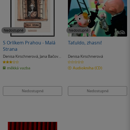
Nedostupné
Nedostupné
S Orlíkem Prahou - Malá
Taťuldo, zhasni!
Strana
Denisa Kirschnerová
,
Jana Bačová
Denisa Kirschnerová
Kroftová
3.0
0.0
z
z
měkká vazba
Audiokniha
(CD)
5
5
hvězdiček
hvězdiček
Nedostupné
Nedostupné