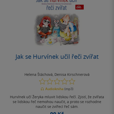
Jak se Hurvínek učil řeči zvířat
Helena Štáchová
,
Denisa Kirschnerová
0.0
z
Audiokniha
(mp3)
5
hvězdiček
Hurvínek učí Žeryka mluvit lidskou řečí. Zjistí, že zvířata
se lidskou řeč nemohou naučit, a proto se rozhodne
naučit se zvířecí řeč sám.