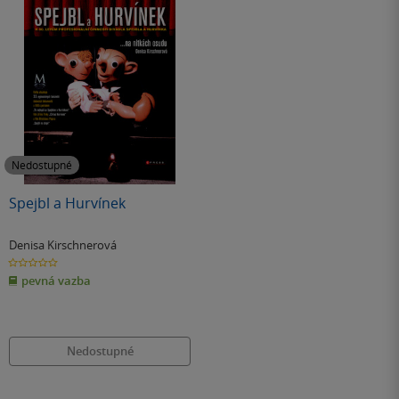
Nedostupné
Spejbl a Hurvínek
Denisa Kirschnerová
0.0
z
pevná vazba
5
hvězdiček
Nedostupné