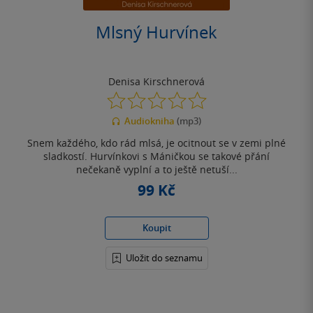
Mlsný Hurvínek
Denisa Kirschnerová
0.0
z
Audiokniha
(mp3)
5
hvězdiček
Snem každého, kdo rád mlsá, je ocitnout se v zemi plné
sladkostí. Hurvínkovi s Máničkou se takové přání
nečekaně vyplní a to ještě netuší...
99 Kč
Koupit
Uložit do seznamu