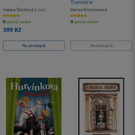
Tramtárie
Helena Štáchová
Denisa Kirschnerová
& další
5.0
5.0
z
z
pevná vazba
pevná vazba
5
5
hvězdiček
hvězdiček
399 Kč
Na prodejně
Nedostupné