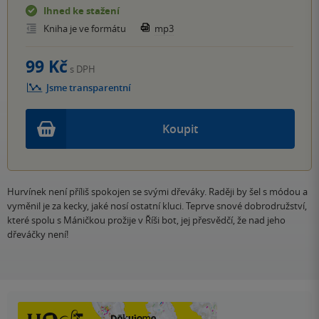
Ihned ke stažení
Kniha je ve formátu
mp3
99 Kč
s DPH
Jsme transparentní
Koupit
Hurvínek není příliš spokojen se svými dřeváky. Raději by šel s módou a
vyměnil je za kecky, jaké nosí ostatní kluci. Teprve snové dobrodružství,
které spolu s Máničkou prožije v Říši bot, jej přesvědčí, že nad jeho
dřeváčky není!