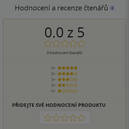
Hodnocení a recenze čtenářů
0.0
z
5
0
hodnocení čtenářů
0×
5 hvězdiček
0×
4 hvězdičky
0×
3 hvězdičky
0×
2 hvězdičky
0×
1 hvezdička
PŘIDEJTE SVÉ HODNOCENÍ PRODUKTU
1
2
3
4
5