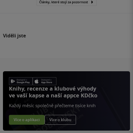
Články, které stojí za pozornost
Viděli jste
Knihy, recenze a klubové výhody
ve vaší kapse a naší appce KDčko
Každý měsíc společně přečteme tisíce knih
Více o aplikaci
Více o klubu