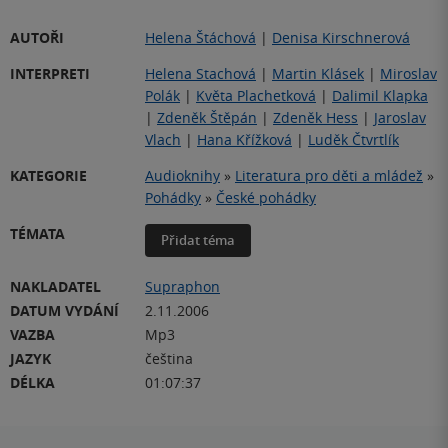
AUTOŘI
Helena Štáchová
|
Denisa Kirschnerová
INTERPRETI
Helena Stachová
|
Martin Klásek
|
Miroslav
Polák
|
Květa Plachetková
|
Dalimil Klapka
|
Zdeněk Štěpán
|
Zdeněk Hess
|
Jaroslav
Vlach
|
Hana Křížková
|
Luděk Čtvrtlík
KATEGORIE
Audioknihy
»
Literatura pro děti a mládež
»
Pohádky
»
České pohádky
TÉMATA
Přidat téma
NAKLADATEL
Supraphon
DATUM VYDÁNÍ
2.11.2006
VAZBA
Mp3
JAZYK
čeština
DÉLKA
01:07:37