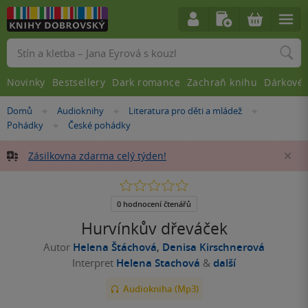
Vyhledávání
Novinky
Bestsellery
Dark romance
Zachraň knihu
Dárkové 
Nacházíte
Domů
Audioknihy
Literatura pro děti a mládež
»
»
»
se
Pohádky
České pohádky
»
zde:
Zásilkovna zdarma celý týden!
Za
0.0
z
5
0 hodnocení čtenářů
hvězdiček
Hurvínkův dřeváček
Autor
Helena Štáchová
,
Denisa Kirschnerová
Interpret
Helena Stachová
&
další
Audiokniha (Mp3)