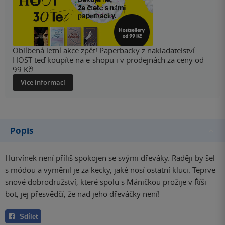
Oblíbená letní akce zpět! Paperbacky z nakladatelství
HOST teď koupíte na e-shopu i v prodejnách za ceny od
99 Kč!
Více informací
Popis
Hurvínek není příliš spokojen se svými dřeváky. Raději by šel
s módou a vyměnil je za kecky, jaké nosí ostatní kluci. Teprve
snové dobrodružství, které spolu s Máničkou prožije v Říši
bot, jej přesvědčí, že nad jeho dřeváčky není!
Sdílet