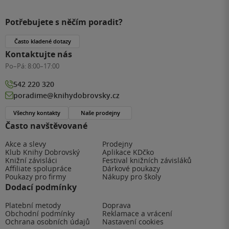
Potřebujete s něčím poradit?
Často kladené dotazy
Kontaktujte nás
Po–Pá:
8:00–17:00
542 220 320
poradime@knihydobrovsky.cz
Všechny kontakty
Naše prodejny
Často navštěvované
Akce a slevy
Prodejny
Klub Knihy Dobrovský
Aplikace KDčko
Knižní závisláci
Festival knižních závisláků
Affiliate spolupráce
Dárkové poukazy
Poukazy pro firmy
Nákupy pro školy
Dodací podmínky
Platební metody
Doprava
Obchodní podmínky
Reklamace a vrácení
Ochrana osobních údajů
Nastavení cookies