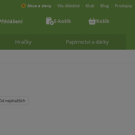
Akce a slevy
Vše důležité
Klub
Blog
Prodejny
E-košík
Košík
Přihlášení
Hračky
Papírnictví a dárky
Od nejdražších