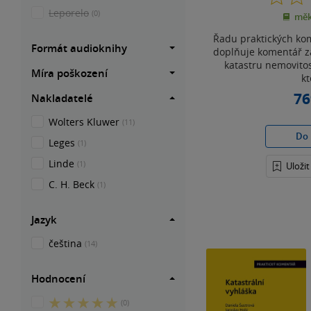
Leporelo
(0)
měk
Řadu praktických ko
Formát audioknihy
doplňuje komentář zá
katastru nemovitost
Míra poškození
kt
76
Nakladatelé
Wolters Kluwer
(11)
Do 
Leges
(1)
Linde
(1)
Uloži
C. H. Beck
(1)
Jazyk
čeština
(14)
Hodnocení
5
(0)