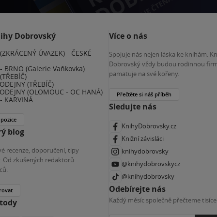
nihy Dobrovský
Více o nás
(ZKRÁCENÝ ÚVAZEK) - ČESKÉ
Spojuje nás nejen láska ke knihám. K
E
Dobrovský vždy budou rodinnou firm
 BRNO (Galerie Vaňkovka)
pamatuje na své kořeny.
(TŘEBÍČ)
ODEJNY (TŘEBÍČ)
ODEJNY (OLOMOUC - OC HANÁ)
Přečtěte si náš příběh
- KARVINÁ
Sledujte nás
 pozice
KnihyDobrovsky.cz
ý blog
Knižní závisláci
é recenze, doporučení, tipy
knihydobrovsky
ky. Od zkušených redaktorů
@knihydobrovskycz
ců.
@knihydobrovsky
Odebírejte nás
rovat
Každý měsíc společně přečteme tisíce
etody