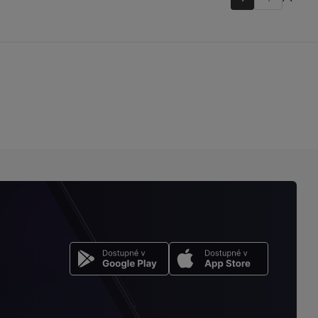
Přejít
na
stránku