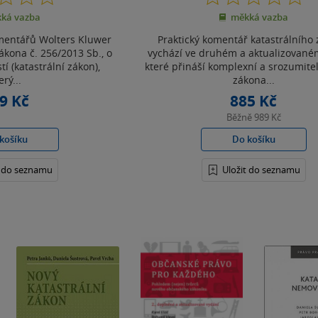
z
z
ká vazba
měkká vazba
5
5
hvězdiček
hvězdiček
mentářů Wolters Kluwer
Praktický komentář katastrálního
kona č. 256/2013 Sb., o
vychází ve druhém a aktualizované
í (katastrální zákon),
které přináší komplexní a srozumite
erý...
zákona...
9 Kč
885 Kč
Běžně
989 Kč
košíku
Do košíku
t do seznamu
Uložit do seznamu