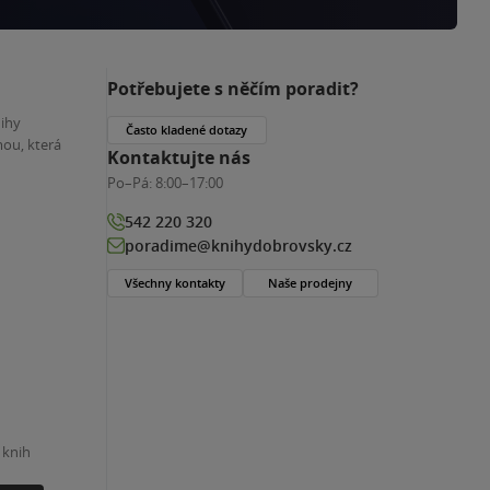
Potřebujete s něčím poradit?
nihy
Často kladené dotazy
ou, která
Kontaktujte nás
Po–Pá:
8:00–17:00
542 220 320
poradime@knihydobrovsky.cz
Všechny kontakty
Naše prodejny
 knih