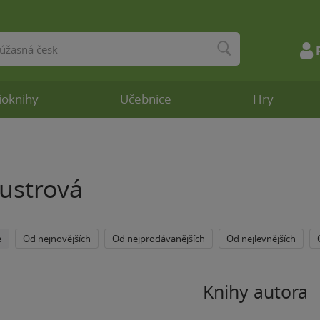
ioknihy
Učebnice
Hry
ustrová
e
Od nejnovějších
Od nejprodávanějších
Od nejlevnějších
Knihy autora