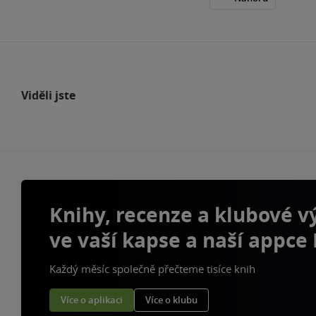
Viděli jste
Knihy, recenze a klubové 
ve vaší kapse a naší appce
Každý měsíc společně přečteme tisíce knih
Více o aplikaci
Více o klubu