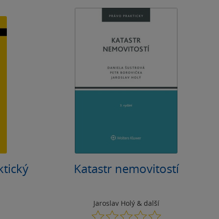
ktický
Katastr nemovitostí
Jaroslav Holý
& další
0.0