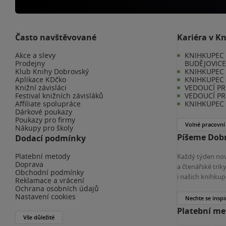
Často navštěvované
Kariéra v K
Akce a slevy
KNIHKUPEC 
Prodejny
BUDĚJOVIC
Klub Knihy Dobrovský
KNIHKUPEC -
Aplikace KDčko
KNIHKUPEC 
Knižní závisláci
VEDOUCÍ PR
Festival knižních závisláků
VEDOUCÍ PR
Affiliate spolupráce
KNIHKUPEC 
Dárkové poukazy
Poukazy pro firmy
Volné pracovní
Nákupy pro školy
Píšeme Dobr
Dodací podmínky
Platební metody
Každý týden nov
Doprava
a čtenářské tri
Obchodní podmínky
i našich knihkup
Reklamace a vrácení
Ochrana osobních údajů
Nastavení cookies
Nechte se inspi
Platební m
Vše důležité