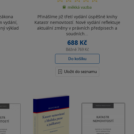
z
měkká vazba
5
hvězdiček
 zákona
Přinášíme již třetí vydání úspěšné knihy
m vydání,
Katastr nemovitostí. Nové vydání reflektuje
lný výklad
aktuální změny v právních předpisech a
soudních...
688 Kč
Běžně
769 Kč
Do košíku
Uložit do seznamu