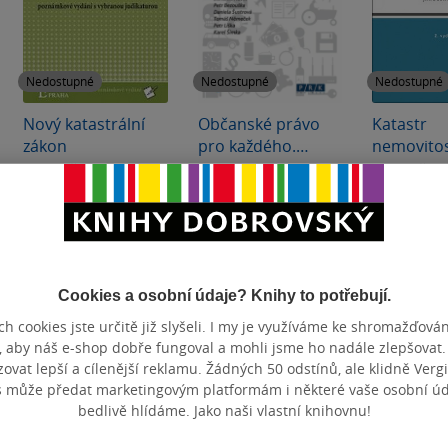
Nedostupné
Nedostupné
Nedostupné
Nový katastrální
Občanské právo
Katastr
zákon
pro každého.
nemovitos
Pohledem (nejen)
Daniela Šustrová
Tomáš Němeček
Daniela Šust
& další
& další
tvůrců nového
0.0
0.0
0.0
z
z
z
občanského
měkká vazba
měkká vazba
měkká va
5
5
5
hvězdiček
hvězdiček
hvězdiček
zákoníku - 2.,
doplněné a
aktualizované
Nedostupné
Nedostupné
Nedos
Cookies a osobní údaje? Knihy to potřebují.
vydání
h cookies jste určitě již slyšeli. I my je využíváme ke shromažďován
, aby náš e-shop dobře fungoval a mohli jsme ho nadále zlepšovat
vat lepší a cílenější reklamu. Žádných 50 odstínů, ale klidně Vergil
s může předat marketingovým platformám i některé vaše osobní úda
bedlivě hlídáme. Jako naši vlastní knihovnu!