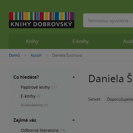
Vyhledávání
Knihy
E-knihy
Aud
Nacházíte
Domů
Autoři
Daniela Šustrová
»
»
se
zde:
Daniela Š
Co hledáte?
Papírové knihy
(11)
E-knihy
(3)
Doporučujem
Seřadit:
Audioknihy
(0)
Zajímá vás
Odborná literatura
(14)