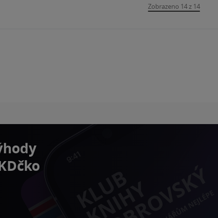
Zobrazeno 14 z 14
výhody
 KDčko