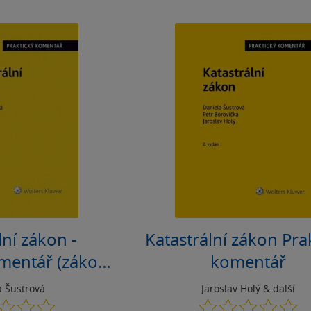
lní zákon -
Katastrální zákon Pra
omentář (zákon
komentář
2013 Sb.)
a Šustrová
Jaroslav Holý
& další
0.0
0.0