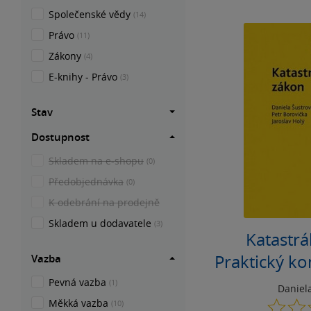
Společenské vědy
(14)
Právo
(11)
Zákony
(4)
E-knihy - Právo
(3)
Stav
Dostupnost
Skladem na e-shopu
(0)
Předobjednávka
(0)
K odebrání na prodejně
Skladem u dodavatele
(3)
Katastrá
Praktický k
Vazba
č. 256/
Pevná vazba
(1)
Daniel
Měkká vazba
(10)