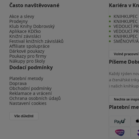
Často navštěvované
Kariéra v K
Akce a slevy
KNIHKUPEC -
Prodejny
KNIHKUPEC 
Klub Knihy Dobrovský
VEDOUCÍ PR
Aplikace KDčko
VEDOUCÍ PR
Knižní závisláci
KNIHKUPEC 
Festival knižních závisláků
SMĚNOVÝ/Á 
Affiliate spolupráce
Dárkové poukazy
Volné pracovní
Poukazy pro firmy
Nákupy pro školy
Píšeme Dobr
Dodací podmínky
Každý týden nov
Platební metody
a čtenářské tri
Doprava
i našich knihkup
Obchodní podmínky
Reklamace a vrácení
Ochrana osobních údajů
Nechte se inspi
Nastavení cookies
Platební m
Vše důležité