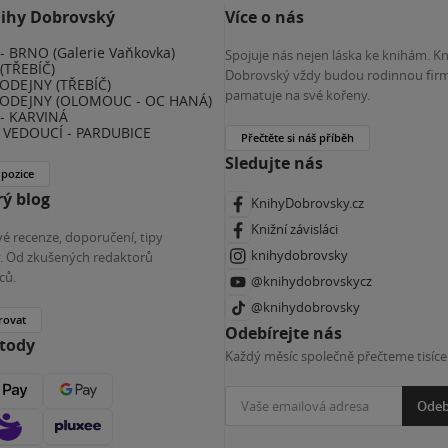
nihy Dobrovský
Více o nás
 BRNO (Galerie Vaňkovka)
Spojuje nás nejen láska ke knihám. K
(TŘEBÍČ)
Dobrovský vždy budou rodinnou firm
ODEJNY (TŘEBÍČ)
pamatuje na své kořeny.
ODEJNY (OLOMOUC - OC HANÁ)
- KARVINÁ
VEDOUCÍ - PARDUBICE
Přečtěte si náš příběh
Sledujte nás
 pozice
ý blog
KnihyDobrovsky.cz
Knižní závisláci
é recenze, doporučení, tipy
knihydobrovsky
ky. Od zkušených redaktorů
ců.
@knihydobrovskycz
@knihydobrovsky
rovat
Odebírejte nás
etody
Každý měsíc společně přečteme tisíce
Odeb