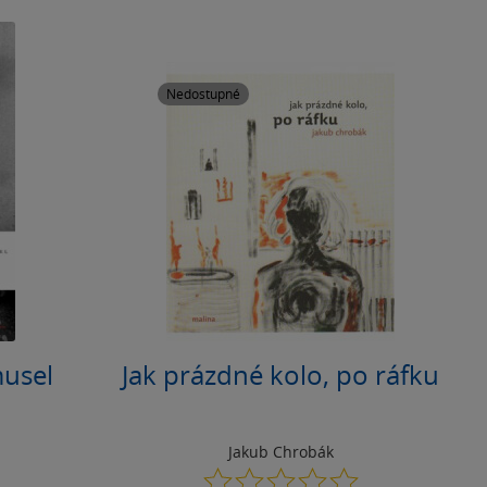
Nedostupné
musel
Jak prázdné kolo, po ráfku
Jakub Chrobák
0.0