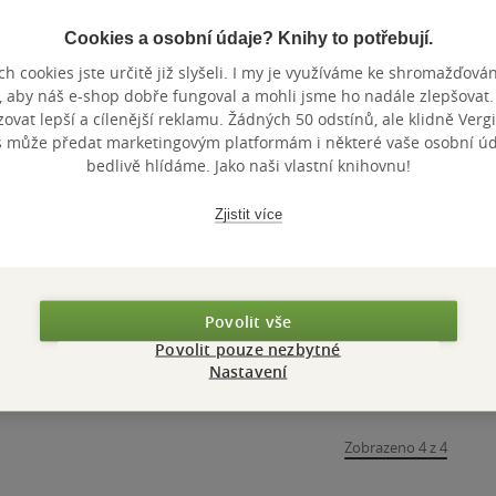
Cookies a osobní údaje? Knihy to potřebují.
h cookies jste určitě již slyšeli. I my je využíváme ke shromažďován
, aby náš e-shop dobře fungoval a mohli jsme ho nadále zlepšovat
vat lepší a cílenější reklamu. Žádných 50 odstínů, ale klidně Vergil
s může předat marketingovým platformám i některé vaše osobní úda
bedlivě hlídáme. Jako naši vlastní knihovnu!
Zjistit více
Povolit vše
Povolit pouze nezbytné
Nastavení
Zobrazeno 4 z 4