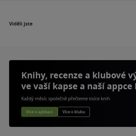
Viděli jste
Knihy, recenze a klubové 
ve vaší kapse a naší appce
Každý měsíc společně přečteme tisíce knih
Více o aplikaci
Více o klubu