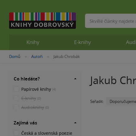
Vyhledávání
Knihy
E-knihy
Aud
Nacházíte
Domů
Autoři
Jakub Chrobák
»
»
se
zde:
Jakub Ch
Co hledáte?
Papírové knihy
(4)
E-knihy
(0)
Doporučujem
Seřadit:
Audioknihy
(0)
Zajímá vás
Česká a slovenská poezie