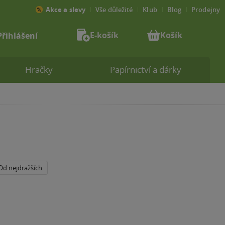
Akce a slevy
Vše důležité
Klub
Blog
Prodejny
E-košík
Košík
Přihlášení
Hračky
Papírnictví a dárky
Od nejdražších