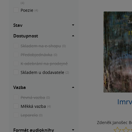
(4)
Poezie
(4)
Stav
Dostupnost
Skladem na e-shopu
(0)
Předobjednávka
(0)
K odebrání na prodejně
Skladem u dodavatele
(2)
Vazba
Pevná vazba
(0)
Imrvé
Měkká vazba
(4)
Leporelo
(0)
Zdeněk Janošec 
Formát audioknihy