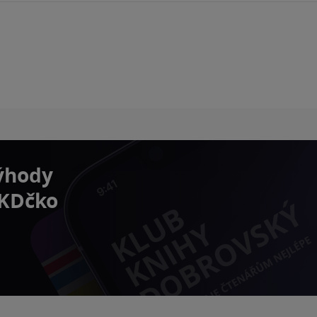
výhody
 KDčko