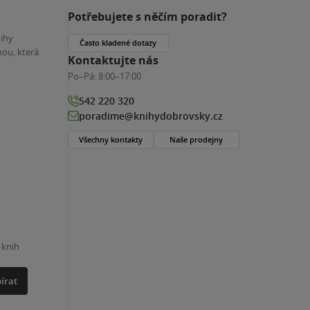
Potřebujete s něčím poradit?
nihy
Často kladené dotazy
ou, která
Kontaktujte nás
Po–Pá:
8:00–17:00
542 220 320
poradime@knihydobrovsky.cz
Všechny kontakty
Naše prodejny
 knih
írat