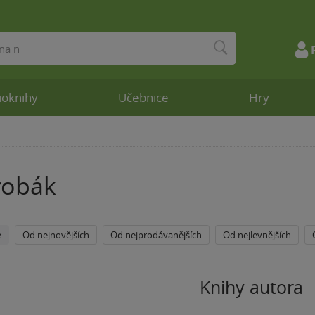
ioknihy
Učebnice
Hry
robák
e
Od nejnovějších
Od nejprodávanějších
Od nejlevnějších
Knihy autora