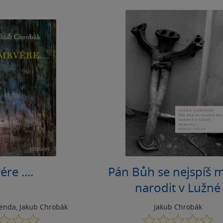
re ....
Pán Bůh se nejspíš 
narodit v Lužné
Benda
,
Jakub Chrobák
Jakub Chrobák
0.0
0.0