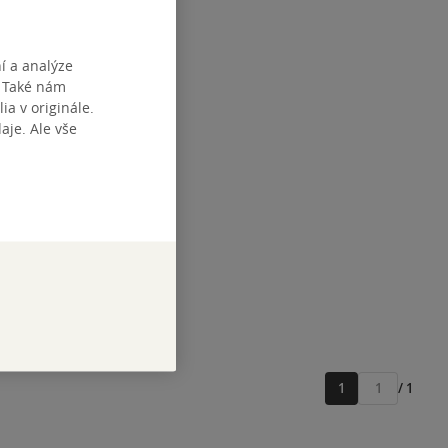
í a analýze
. Také nám
ia v originále.
je. Ale vše
1
/ 1
Přejít
na
stránku