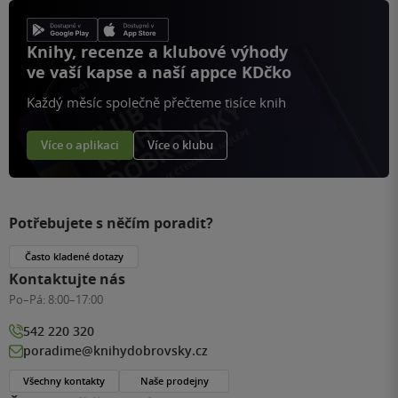
Knihy, recenze a klubové výhody
ve vaší kapse a naší appce KDčko
Každý měsíc společně přečteme tisíce knih
Více o aplikaci
Více o klubu
Potřebujete s něčím poradit?
Často kladené dotazy
Kontaktujte nás
Po–Pá:
8:00–17:00
542 220 320
poradime@knihydobrovsky.cz
Všechny kontakty
Naše prodejny