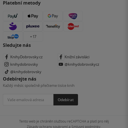
Platební metody
+ 17
Sledujte nás
KnihyDobrovsky.cz
Knižní závisláci
knihydobrovsky
@knihydobrovskycz
@knihydobrovsky
Odebírejte nás
Každý měsíc společně přečteme tisíce knih
Odebírat
Tento web je chráněn službou reCAPTCHA a platí pro něj
Zásady ochrany soukromí
a
Smluvní podmínky
.