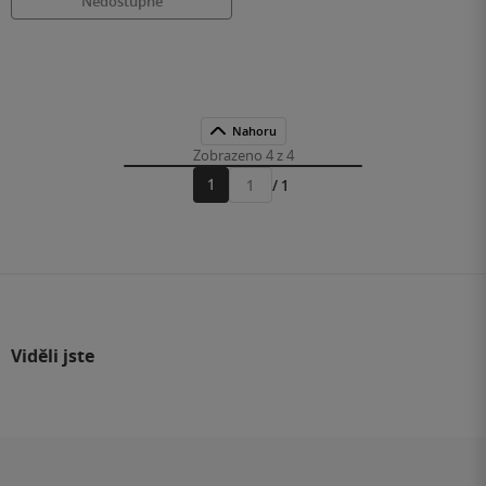
Nedostupné
Nahoru
Zobrazeno 4 z 4
1
/ 1
Přejít
na
stránku
Viděli jste