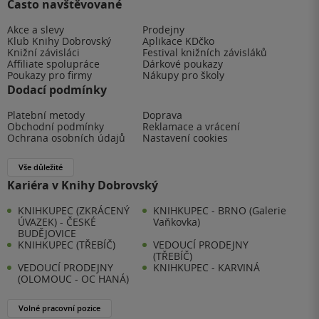
Často navštěvované
Akce a slevy
Prodejny
Klub Knihy Dobrovský
Aplikace KDčko
Knižní závisláci
Festival knižních závisláků
Affiliate spolupráce
Dárkové poukazy
Poukazy pro firmy
Nákupy pro školy
Dodací podmínky
Platební metody
Doprava
Obchodní podmínky
Reklamace a vrácení
Ochrana osobních údajů
Nastavení cookies
Vše důležité
Kariéra v Knihy Dobrovský
KNIHKUPEC (ZKRÁCENÝ
KNIHKUPEC - BRNO (Galerie
ÚVAZEK) - ČESKÉ
Vaňkovka)
BUDĚJOVICE
KNIHKUPEC (TŘEBÍČ)
VEDOUCÍ PRODEJNY
(TŘEBÍČ)
VEDOUCÍ PRODEJNY
KNIHKUPEC - KARVINÁ
(OLOMOUC - OC HANÁ)
Volné pracovní pozice