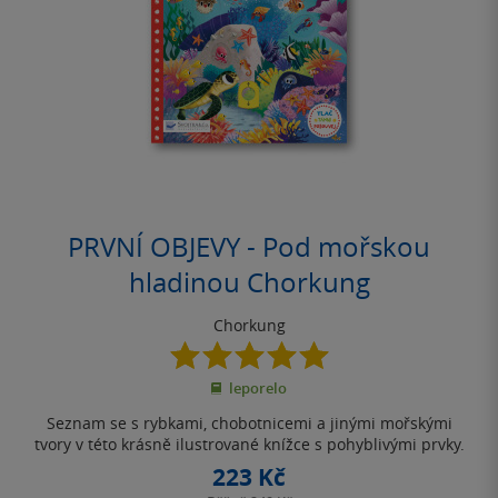
PRVNÍ OBJEVY - Pod mořskou
hladinou Chorkung
Chorkung
5.0
z
leporelo
5
hvězdiček
Seznam se s rybkami, chobotnicemi a jinými mořskými
tvory v této krásně ilustrované knížce s pohyblivými prvky.
223 Kč