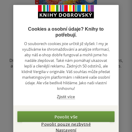
Sea Creatures
Cookies a osobní údaje? Knihy to
Chorkung
potřebují.
0.0
O souborech cookies jste určitě již slyšeli. I my je
z
využíváme ke shromažďování a analýze informací,
leporelo
5
aby náš e-shop dobře fungoval a mohli jsme ho
hvězdiček
Dive into busy rockpools, beautiful coral reefs, icy oceans,
nadále zlepšovat. Také nám pomáhají ukazovat
and the deep, dark sea in First Explorers: Sea Creatures.
lepší a cílenější reklamu. Žádných 50 odstínů, ale
Meet turtles,...
klidně Vergilia v originále. Váš souhlas může předat
marketingovým platformám i některé vaše osobní
264 Kč
údaje. Ale vše bedlivě hlídáme. Jako naši vlastní
knihovnu!
Do košíku
Zjistit více
Uložit do seznamu
Povolit vše
Povolit pouze nezbytné
Nastavení