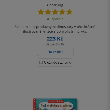
Chorkung
5.0
z
leporelo
5
hvězdiček
Seznam se s pradávnými dinosaury v této krásně
ilustrované knížce s pohyblivými prvky.
223 Kč
Běžně
249 Kč
Do košíku
Uložit do seznamu