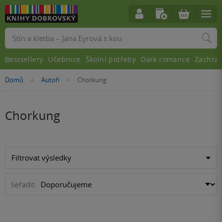
Vyhledávání
Bestsellery
Učebnice
Školní potřeby
Dark romance
Zachra
Nacházíte
Domů
Autoři
Chorkung
»
»
se
zde:
Chorkung
Filtrovat výsledky
Seřadit: