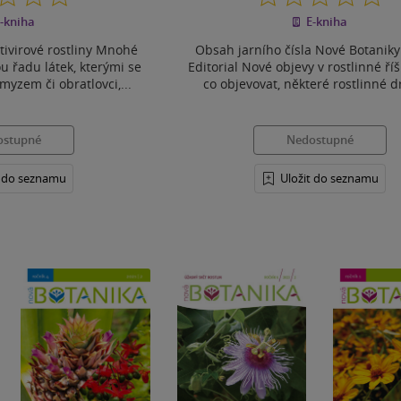
z
z
-kniha
E-kniha
5
5
hvězdiček
hvězdiček
ntivirové rostliny Mnohé
Obsah jarního čísla Nové Botaniky
ou řadu látek, kterými se
Editorial Nové objevy v rostlinné říš
myzem či obratlovci,...
co objevovat, některé rostlinné d
ostupné
Nedostupné
t do seznamu
Uložit do seznamu