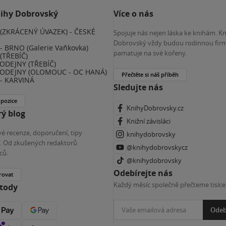
nihy Dobrovský
Více o nás
(ZKRÁCENÝ ÚVAZEK) - ČESKÉ
Spojuje nás nejen láska ke knihám. K
E
Dobrovský vždy budou rodinnou firm
 BRNO (Galerie Vaňkovka)
pamatuje na své kořeny.
(TŘEBÍČ)
ODEJNY (TŘEBÍČ)
ODEJNY (OLOMOUC - OC HANÁ)
Přečtěte si náš příběh
- KARVINÁ
Sledujte nás
 pozice
KnihyDobrovsky.cz
ý blog
Knižní závisláci
é recenze, doporučení, tipy
knihydobrovsky
ky. Od zkušených redaktorů
@knihydobrovskycz
ců.
@knihydobrovsky
Odebírejte nás
rovat
Každý měsíc společně přečteme tisíce
etody
Odeb