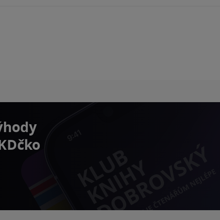
výhody
 KDčko