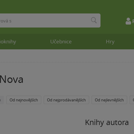
ioknihy
Učebnice
Hry
 Nova
e
Od nejnovějších
Od nejprodávanějších
Od nejlevnějších
Knihy autora