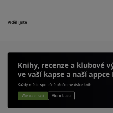
Viděli jste
Knihy, recenze a klubové 
ve vaší kapse a naší appce
Každý měsíc společně přečteme tisíce knih
Více o aplikaci
Více o klubu