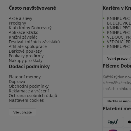
Často navštěvované
Kariéra v K
Akce a slevy
KNIHKUPEC 
Prodejny
BUDĚJOVIC
Klub Knihy Dobrovský
KNIHKUPEC -
Aplikace KDčko
KNIHKUPEC 
Knižní závisláci
VEDOUCÍ PR
Festival knižních závisláků
VEDOUCÍ PR
Affiliate spolupráce
KNIHKUPEC 
Dárkové poukazy
Poukazy pro firmy
Volné pracovní
Nákupy pro školy
Píšeme Dobr
Dodací podmínky
Platební metody
Každý týden nov
Doprava
a čtenářské tri
Obchodní podmínky
i našich knihkup
Reklamace a vrácení
Ochrana osobních údajů
Nastavení cookies
Nechte se inspi
Platební m
Vše důležité