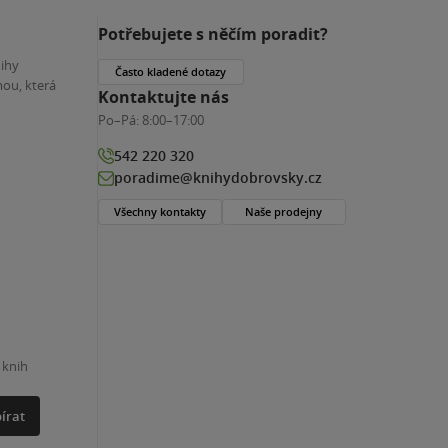
Potřebujete s něčím poradit?
nihy
Často kladené dotazy
ou, která
Kontaktujte nás
Po–Pá:
8:00–17:00
542 220 320
poradime@knihydobrovsky.cz
Všechny kontakty
Naše prodejny
 knih
írat