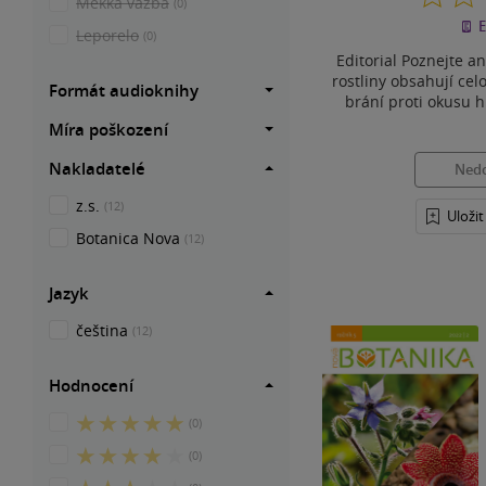
Měkká vazba
(0)
E
Leporelo
(0)
Editorial Poznejte a
rostliny obsahují cel
Formát audioknihy
brání proti okusu h
Míra poškození
Nakladatelé
Ned
z.s.
(12)
Uloži
Botanica Nova
(12)
Jazyk
čeština
(12)
Hodnocení
5
(0)
z
4
(0)
5
z
hvězdiček