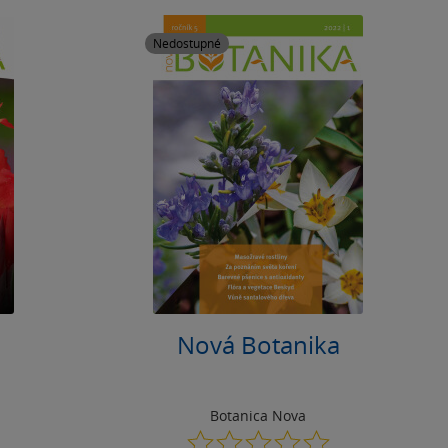
Nedostupné
Nová Botanika
Botanica Nova
0.0