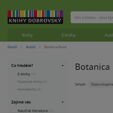
Vyhledávání
Knihy
E-knihy
Aud
Nacházíte
Domů
Autoři
Botanica Nova
»
»
se
zde:
Botanica
Co hledáte?
E-knihy
(12)
Papírové knihy
(0)
Doporučujem
Seřadit:
Audioknihy
(0)
Zajímá vás
Naučná literatura
(11)