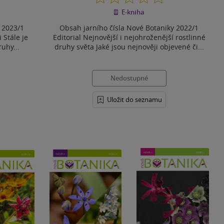
z
E-kniha
5
hvězdiček
 2023/1
Obsah jarního čísla Nové Botaniky 2022/1
i Stále je
Editorial Nejnovější i nejohroženější rostlinné
ruhy...
druhy světa Jaké jsou nejnověji objevené či...
Nedostupné
Uložit do seznamu