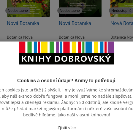
Nedostupné
Nedostupné
Nedostupné
Nová Botanika
Nová Botanika
Nová Bota
Botanica Nova
Botanica Nova
Botanica No
0.0
0.0
0.0
z
z
z
E-kniha
E-kniha
E-kniha
5
5
5
hvězdiček
hvězdiček
hvězdiček
Nedostupné
Nedostupné
Nedos
Cookies a osobní údaje? Knihy to potřebují.
h cookies jste určitě již slyšeli. I my je využíváme ke shromažďován
, aby náš e-shop dobře fungoval a mohli jsme ho nadále zlepšovat
vat lepší a cílenější reklamu. Žádných 50 odstínů, ale klidně Vergil
s může předat marketingovým platformám i některé vaše osobní úda
bedlivě hlídáme. Jako naši vlastní knihovnu!
Zjistit více