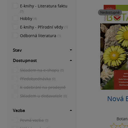
E-knihy - Literatura faktu
(7)
Nedostupné
Hobby
(4)
E-knihy - Přírodní vědy
(1)
Odborná literatura
(1)
Stav
Dostupnost
Skladem na e-shopu
(0)
Předobjednávka
(0)
K odebrání na prodejně
Skladem u dodavatele
(0)
Nová 
Vazba
Botan
Pevná vazba
(0)