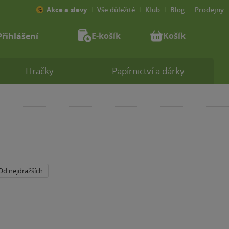
Akce a slevy
Vše důležité
Klub
Blog
Prodejny
E-košík
Košík
Přihlášení
Hračky
Papírnictví a dárky
Od nejdražších