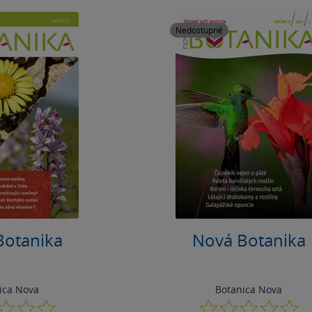
Nedostupné
Botanika
Nová Botanika
ica Nova
Botanica Nova
0.0
0.0