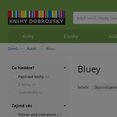
Vyhledávání
Knihy
E-knihy
Aud
Nacházíte
Domů
Autoři
Bluey
»
»
se
zde:
Bluey
Co hledáte?
Papírové knihy
(94)
E-knihy
(0)
Doporučujem
Seřadit:
Audioknihy
(0)
Zajímá vás
Fiction and Literature
(87)