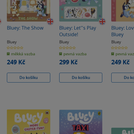
Bluey: The Show
Bluey: Let''s Play
Bluey: Lo
Outside!
Bluey
Bluey
Bluey
Bluey
0.0
0.0
0.0
z
z
z
měkká vazba
pevná vazba
pevná va
5
5
5
hvězdiček
hvězdiček
hvězdiček
249 Kč
299 Kč
249 Kč
Do košíku
Do košíku
Do k