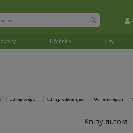
ioknihy
Učebnice
Hry
e
Od nejnovějších
Od nejprodávanějších
Od nejlevnějších
Knihy autora