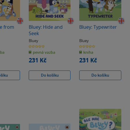
ve from
Bluey: Hide and
Bluey: Typewriter
Seek
Bluey
Bluey
0.0
0.0
z
z
zba
pevná vazba
kniha
5
5
hvězdiček
hvězdiček
231 Kč
231 Kč
ošíku
Do košíku
Do košíku