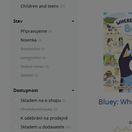
Children and teens
(87)
Stav
Připravujeme
(4)
Novinka
(3)
Bestseller
(0)
Longseller
(0)
Dobrá sleva
(0)
Defekt
(0)
Dostupnost
Bluey: Whe
Skladem na e-shopu
(2)
Předobjednávka
(0)
K odebrání na prodejně
B
Skladem u dodavatele
(56)