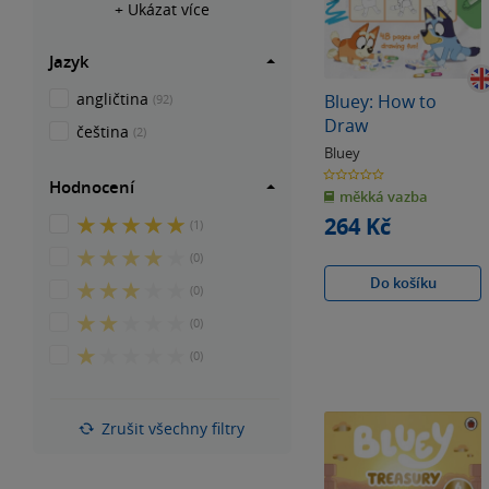
+ Ukázat více
Jazyk
angličtina
Bluey: How to
(92)
Draw
čeština
(2)
Bluey
0.0
Hodnocení
z
měkká vazba
5
hvězdiček
264 Kč
5
(1)
z
4
(0)
5
z
Do košíku
hvězdiček
3
(0)
5
z
hvězdiček
2
(0)
5
z
hvězdiček
1
(0)
5
z
hvězdiček
5
hvězdiček
Zrušit všechny filtry