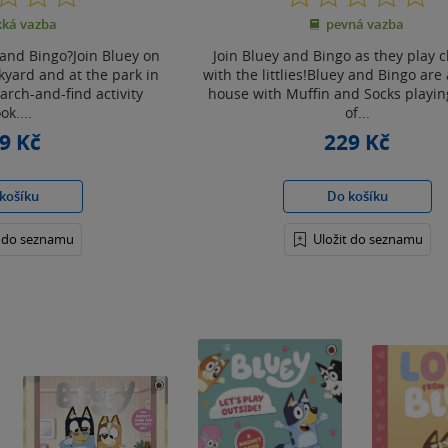
z
z
ká vazba
pevná vazba
5
5
hvězdiček
hvězdiček
and Bingo?Join Bluey on
Join Bluey and Bingo as they play 
kyard and at the park in
with the littlies!Bluey and Bingo are 
arch-and-find activity
house with Muffin and Socks playi
ok....
of...
9 Kč
229 Kč
košíku
Do košíku
t do seznamu
Uložit do seznamu