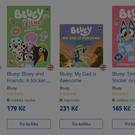
Bluey: Bluey and
Bluey: My Dad Is
Bluey: Tim
Friends: A Sticker
Awesome
Sticker Act
Activity Book
Bluey
Bluey
Bluey
0.0
0.0
0.0
z
z
z
měkká vazba
leporelo
měkká va
5
5
5
hvězdiček
hvězdiček
hvězdiček
179 Kč
231 Kč
165 Kč
Do košíku
Do košíku
Do k