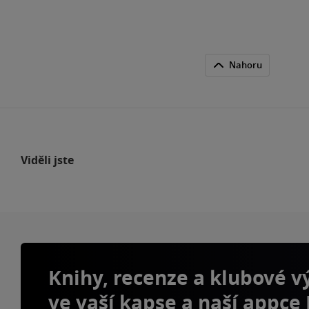
Nahoru
Viděli jste
Knihy, recenze a klubové 
ve vaší kapse a naší appce