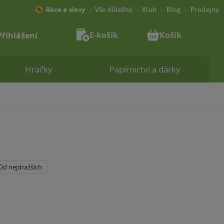
Akce a slevy
Vše důležité
Klub
Blog
Prodejny
E-košík
Košík
Přihlášení
Hračky
Papírnictví a dárky
Od nejdražších