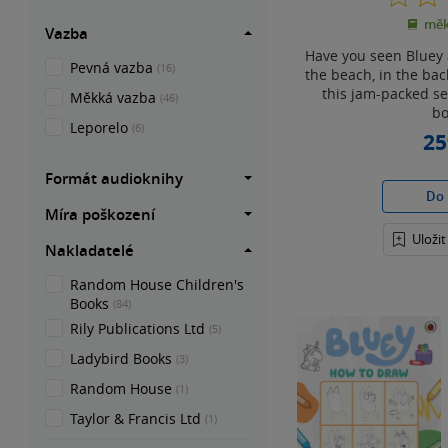
měk
Vazba
Have you seen Bluey 
Pevná vazba
(16)
the beach, in the bac
this jam-packed se
Měkká vazba
(46)
bo
Leporelo
(6)
25
Formát audioknihy
Do 
Míra poškození
Uloži
Nakladatelé
Random House Children's
Books
(84)
Rily Publications Ltd
(5)
Ladybird Books
(3)
Random House
(1)
Taylor & Francis Ltd
(1)