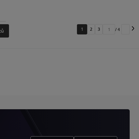
1
2
3
/ 4
tů
Přejít
na
stránku