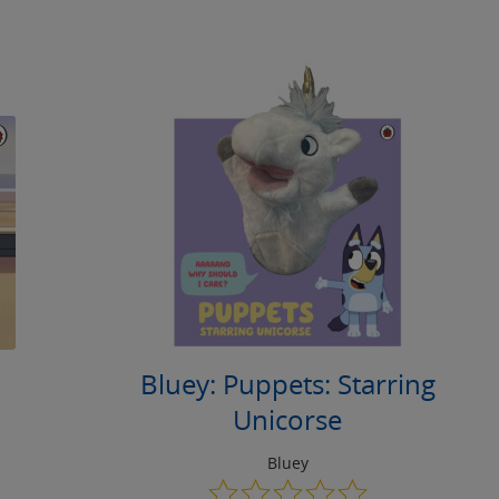
Bluey: Puppets: Starring
Unicorse
Bluey
0.0