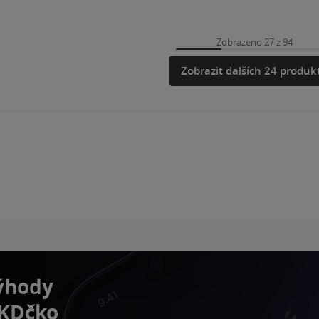
Zobrazeno 27 z 94
Zobrazit dalších 24 produk
výhody
 KDčko