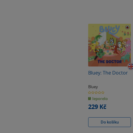
Bluey: The Doctor
Bluey
0.0
z
leporelo
5
hvězdiček
229 Kč
Do košíku