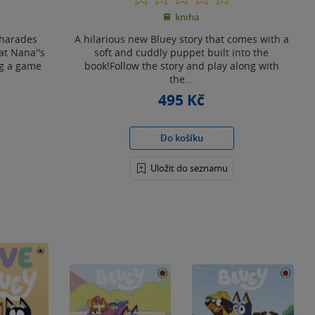
z
kniha
5
hvězdiček
charades
A hilarious new Bluey story that comes with a
at Nana''s
soft and cuddly puppet built into the
ng a game
book!Follow the story and play along with
the...
495 Kč
Do košíku
Uložit do seznamu