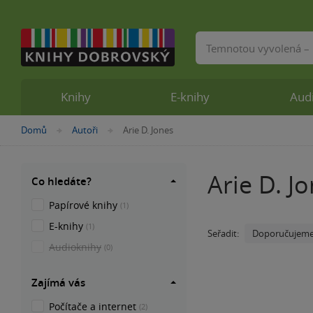
Vyhledávání
Knihy
E-knihy
Aud
Nacházíte
Domů
Autoři
Arie D. Jones
»
»
se
zde:
Arie D. J
Co hledáte?
Papírové knihy
(1)
E-knihy
(1)
Doporučujem
Seřadit:
Audioknihy
(0)
Zajímá vás
Počítače a internet
(2)