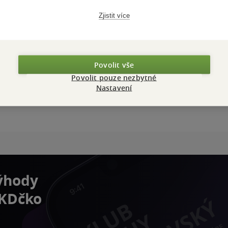
Zjistit více
Povolit vše
Povolit pouze nezbytné
Nastavení
výhody
 KDčko