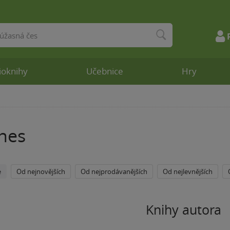
ioknihy
Učebnice
Hry
ones
e
Od nejnovějších
Od nejprodávanějších
Od nejlevnějších
Knihy autora