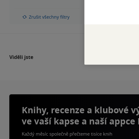
z
hvězdiček
5
hvězdiček
Zrušit všechny filtry
Viděli jste
Knihy, recenze a klubové 
ve vaší kapse a naší appce
Každý měsíc společně přečteme tisíce knih