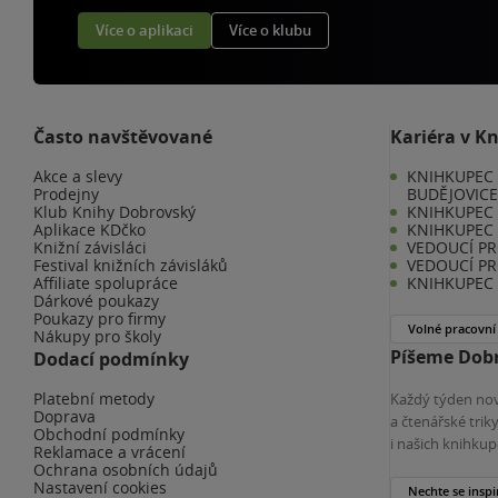
Více o aplikaci
Více o klubu
Často navštěvované
Kariéra v K
Akce a slevy
KNIHKUPEC 
Prodejny
BUDĚJOVIC
Klub Knihy Dobrovský
KNIHKUPEC -
Aplikace KDčko
KNIHKUPEC 
Knižní závisláci
VEDOUCÍ PR
Festival knižních závisláků
VEDOUCÍ PR
Affiliate spolupráce
KNIHKUPEC 
Dárkové poukazy
Poukazy pro firmy
Volné pracovní
Nákupy pro školy
Píšeme Dobr
Dodací podmínky
Platební metody
Každý týden nov
Doprava
a čtenářské tri
Obchodní podmínky
i našich knihkup
Reklamace a vrácení
Ochrana osobních údajů
Nastavení cookies
Nechte se inspi