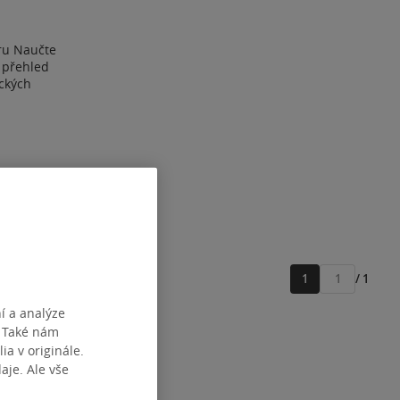
eru Naučte
 přehled
ckých
1
/ 1
Přejít
na
í a analýze
stránku
. Také nám
ia v originále.
je. Ale vše