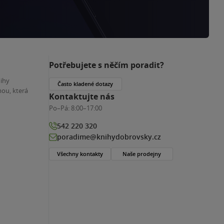
Potřebujete s něčím poradit?
nihy
Často kladené dotazy
ou, která
Kontaktujte nás
Po–Pá:
8:00–17:00
542 220 320
poradime@knihydobrovsky.cz
Všechny kontakty
Naše prodejny