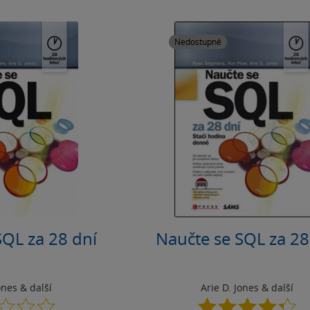
Nedostupné
SQL za 28 dní
Naučte se SQL za 28
ones
& další
Arie D. Jones
& další
0.0
4.3