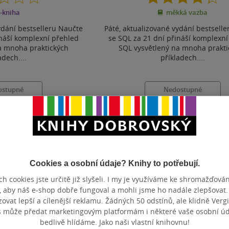
z
z
-kniha
měkká vazba
5
5
hvězdiček
hvězdiček
ydání bestselleru Naučte
Páté, aktualizované vydání bestsell
ináší komplexní přehled
se SQL za 21 dní přináší komplexní
a mnoha praktických
SQL vysvětlený na mnoha prakti
adech....
příkladech....
ostupné
Nedostupné
t do seznamu
Uložit do seznamu
Cookies a osobní údaje? Knihy to potřebují.
Zobrazeno 3 z 3
h cookies jste určitě již slyšeli. I my je využíváme ke shromažďován
, aby náš e-shop dobře fungoval a mohli jsme ho nadále zlepšovat
vat lepší a cílenější reklamu. Žádných 50 odstínů, ale klidně Vergil
s může předat marketingovým platformám i některé vaše osobní úda
bedlivě hlídáme. Jako naši vlastní knihovnu!