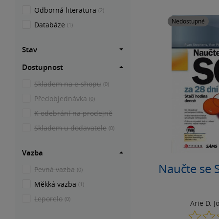
Odborná literatura
(2)
Nedostupné
Databáze
(1)
Stav
Dostupnost
Skladem na e-shopu
(0)
Předobjednávka
(0)
K odebrání na prodejně
Skladem u dodavatele
(0)
Vazba
Naučte se 
Pevná vazba
(0)
Měkká vazba
(1)
Leporelo
(0)
Arie D. J