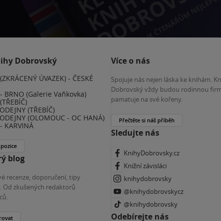
nihy Dobrovský
Více o nás
(ZKRÁCENÝ ÚVAZEK) - ČESKÉ
Spojuje nás nejen láska ke knihám. K
E
Dobrovský vždy budou rodinnou firm
 BRNO (Galerie Vaňkovka)
pamatuje na své kořeny.
(TŘEBÍČ)
ODEJNY (TŘEBÍČ)
ODEJNY (OLOMOUC - OC HANÁ)
Přečtěte si náš příběh
- KARVINÁ
Sledujte nás
 pozice
KnihyDobrovsky.cz
ý blog
Knižní závisláci
é recenze, doporučení, tipy
knihydobrovsky
ky. Od zkušených redaktorů
@knihydobrovskycz
ců.
@knihydobrovsky
Odebírejte nás
rovat