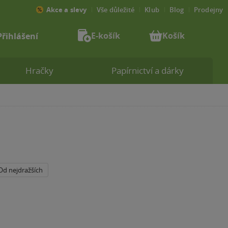
Akce a slevy
Vše důležité
Klub
Blog
Prodejny
E-košík
Košík
Přihlášení
Hračky
Papírnictví a dárky
Od nejdražších