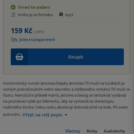
Ihned ke stažení
Kniha je ve formátu
mp3
159 Kč
s DPH
Jsme transparentní
Koupit
Humoristický román Jeromea Klapky Jeromea Tři muži na toulkách je
volným pokračováním velmi slavného a oblíbeného románu Tři muži ve
člunu. Nerozluční přátelé Harris, Jerome a Georg se tentokrát vydávají
na poznávací výlet po Německu, aby se vymanili ze stereotypu
rodinného života. Celou cestu absolvují dobrodružně na kole. Při svém
putování…
Přejít na celý popis
Všechny
Knihy
Audioknihy