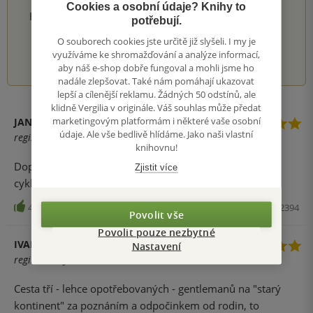
Cookies a osobní údaje? Knihy to
Hodnocení našich knihkupců: 0.0 z 5
potřebují.
O souborech cookies jste určitě již slyšeli. I my je
1
2
3
4
5
využíváme ke shromažďování a analýze informací,
aby náš e-shop dobře fungoval a mohli jsme ho
nadále zlepšovat. Také nám pomáhají ukazovat
lepší a cílenější reklamu. Žádných 50 odstínů, ale
klidně Vergilia v originále. Váš souhlas může předat
marketingovým platformám i některé vaše osobní
JANA H.
údaje. Ale vše bedlivě hlídáme. Jako naši vlastní
registrovaný uživatel
knihovnu!
Doporučuji k poslechu .Skvělé pokračování tří mužů na
Zjistit více
cyklistickém výletě.
48
Audiokniha, Tympanum, 2017, 8594072272394
Povolit vše
Povolit pouze nezbytné
IVANA FRIDRICHOVÁ
Nastavení
registrovaný uživatel
Cesta tří - lehce opotřebovaných - gentlemanů na "starý
kontinent" za poznáním a odpočinkem od rodin, to