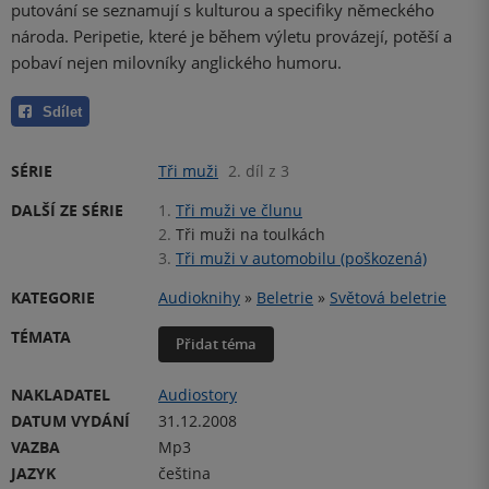
putování se seznamují s kulturou a specifiky německého
národa. Peripetie, které je během výletu provázejí, potěší a
pobaví nejen milovníky anglického humoru.
Sdílet
SÉRIE
Tři muži
2. díl z 3
DALŠÍ ZE SÉRIE
1.
Tři muži ve člunu
2.
Tři muži na toulkách
3.
Tři muži v automobilu (poškozená)
KATEGORIE
Audioknihy
»
Beletrie
»
Světová beletrie
TÉMATA
Přidat téma
NAKLADATEL
Audiostory
DATUM VYDÁNÍ
31.12.2008
VAZBA
Mp3
JAZYK
čeština