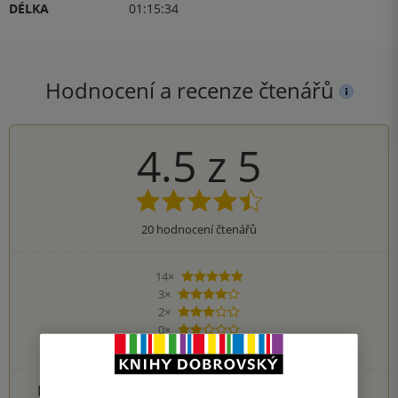
DÉLKA
01:15:34
Hodnocení a recenze čtenářů
4.5
z
5
20
hodnocení čtenářů
14×
5 hvězdiček
3×
4 hvězdičky
2×
3 hvězdičky
0×
2 hvězdičky
1×
1 hvezdička
PŘIDEJTE SVÉ HODNOCENÍ PRODUKTU