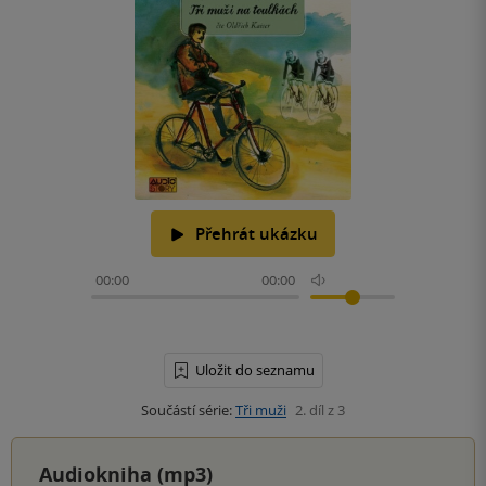
Přehrát ukázku
00:00
00:00
Uložit do seznamu
Součástí série:
Tři muži
2. díl z 3
Audiokniha (mp3)