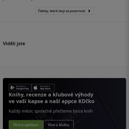
Články, které stojí za pozornost
Viděli jste
Knihy, recenze a klubové výhody
ve vaší kapse a naší appce KDčko
Každý měsíc společně přečteme tisíce knih
Více o aplikaci
Více o klubu