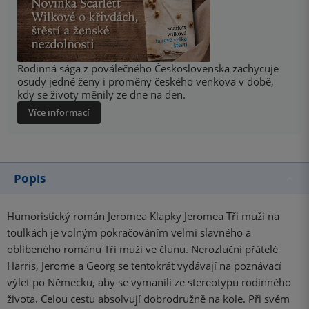
Rodinná sága z poválečného Československa zachycuje
osudy jedné ženy i proměny českého venkova v době,
kdy se životy měnily ze dne na den.
Více informací
Popis
Humoristický román Jeromea Klapky Jeromea Tři muži na
toulkách je volným pokračováním velmi slavného a
oblíbeného románu Tři muži ve člunu. Nerozluční přátelé
Harris, Jerome a Georg se tentokrát vydávají na poznávací
výlet po Německu, aby se vymanili ze stereotypu rodinného
života. Celou cestu absolvují dobrodružně na kole. Při svém