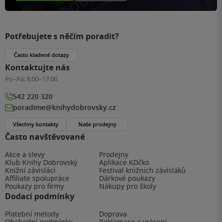
Potřebujete s něčím poradit?
Často kladené dotazy
Kontaktujte nás
Po–Pá:
8:00–17:00
542 220 320
poradime@knihydobrovsky.cz
Všechny kontakty
Naše prodejny
Často navštěvované
Akce a slevy
Prodejny
Klub Knihy Dobrovský
Aplikace KDčko
Knižní závisláci
Festival knižních závisláků
Affiliate spolupráce
Dárkové poukazy
Poukazy pro firmy
Nákupy pro školy
Dodací podmínky
Platební metody
Doprava
Obchodní podmínky
Reklamace a vrácení