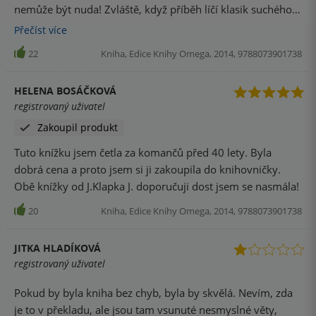
nemůže být nuda! Zvláště, když příběh líčí klasik suchého
anglického humoru. Doporučuji do každé knihovničky! :-)
Přečíst
více
22
Kniha, Edice Knihy Omega, 2014, 9788073901738
HELENA BOSÁČKOVÁ
registrovaný uživatel
Zakoupil produkt
Tuto knížku jsem četla za komančů před 40 lety. Byla
dobrá cena a proto jsem si ji zakoupila do knihovničky.
Obě knížky od J.Klapka J. doporučuji dost jsem se nasmála!
20
Kniha, Edice Knihy Omega, 2014, 9788073901738
JITKA HLADÍKOVÁ
registrovaný uživatel
Pokud by byla kniha bez chyb, byla by skvělá. Nevím, zda
je to v překladu, ale jsou tam vsunuté nesmyslné věty,