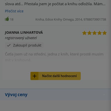
slova atd... Přestala jsem je počítat a knihu odložila. Mám
spisovatele moc ráda a nechci si to pokazit "odfláknutým"
Přečíst
více
vydáním.
18
Kniha, Edice Knihy Omega, 2014, 9788073901738
JOANNA LINHARTOVÁ
registrovaný uživatel
Zakoupil produkt
Četla jsem už na střední, jedna z knih, které prostě musím
mít v knihovně.
16
Kniha, Edice Knihy Omega, 2014, 9788073901738
Načíst další hodnocení
Vývoj ceny