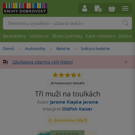
Vyhledávání
Bestsellery
Učebnice
Školní potřeby
Dark romance
Zachra
Nacházíte
Domů
Audioknihy
Beletrie
Světová beletrie
»
»
»
se
zde:
Zásilkovna zdarma celý týden!
Za
4.5
z
5
20 hodnocení čtenářů
hvězdiček
Tři muži na toulkách
Autor
Jarome Klapka Jarome
Interpret
Oldřich Kaiser
Audiokniha (Mp3)