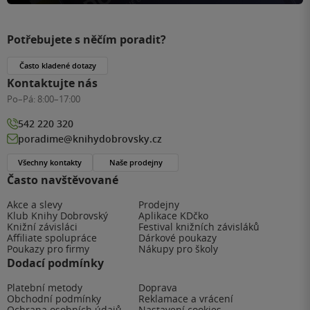
Potřebujete s něčím poradit?
Často kladené dotazy
Kontaktujte nás
Po–Pá:
8:00–17:00
542 220 320
poradime@knihydobrovsky.cz
Všechny kontakty
Naše prodejny
Často navštěvované
Akce a slevy
Prodejny
Klub Knihy Dobrovský
Aplikace KDčko
Knižní závisláci
Festival knižních závisláků
Affiliate spolupráce
Dárkové poukazy
Poukazy pro firmy
Nákupy pro školy
Dodací podmínky
Platební metody
Doprava
Obchodní podmínky
Reklamace a vrácení
Ochrana osobních údajů
Nastavení cookies