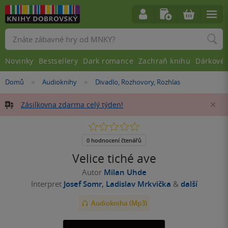
Vyhledávání
Novinky
Bestsellery
Dark romance
Zachraň knihu
Dárkové 
Nacházíte
Domů
Audioknihy
Divadlo, Rozhovory, Rozhlas
»
»
se
zde:
Zásilkovna zdarma celý týden!
Za
0.0
z
5
0 hodnocení čtenářů
hvězdiček
Velice tiché ave
Autor
Milan Uhde
Interpret
Josef Somr
,
Ladislav Mrkvička
&
další
Audiokniha (Mp3)