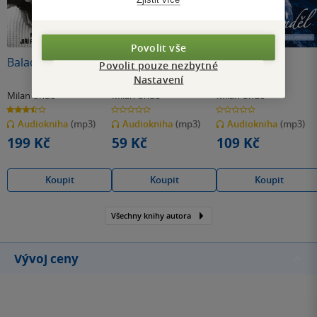
Povolit vše
Balada pro banditu
Moc art aneb
Modrý anděl
Povolit pouze nezbytné
Všeho moc škodí
Nastavení
Milan Uhde
Milan Uhde
Milan Uhde
3.5
0.0
0.0
z
z
z
Audiokniha
(mp3)
Audiokniha
(mp3)
Audiokniha
(mp3)
5
5
5
hvězdiček
hvězdiček
hvězdiček
199 Kč
59 Kč
109 Kč
Koupit
Koupit
Koupit
Všechny knihy autora
Vývoj ceny