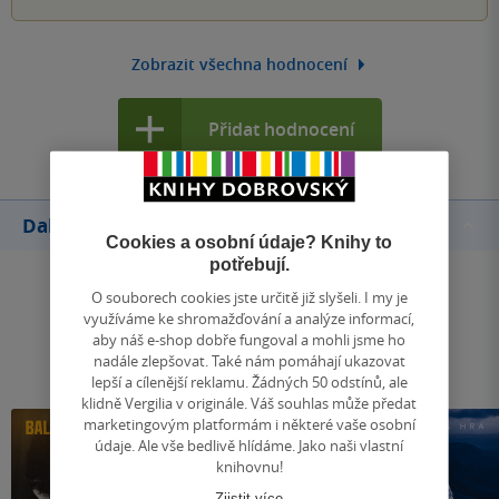
Zobrazit všechna hodnocení
Přidat hodnocení
Další knihy autora
Cookies a osobní údaje? Knihy to
potřebují.
O souborech cookies jste určitě již slyšeli. I my je
využíváme ke shromažďování a analýze informací,
aby náš e-shop dobře fungoval a mohli jsme ho
nadále zlepšovat. Také nám pomáhají ukazovat
lepší a cílenější reklamu. Žádných 50 odstínů, ale
klidně Vergilia v originále. Váš souhlas může předat
marketingovým platformám i některé vaše osobní
údaje. Ale vše bedlivě hlídáme. Jako naši vlastní
knihovnu!
Zjistit více