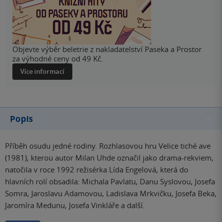
Objevte výběr beletrie z nakladatelství Paseka a Prostor
za výhodné ceny od 49 Kč.
Více informací
Popis
Příběh osudu jedné rodiny. Rozhlasovou hru Velice tiché ave
(1981), kterou autor Milan Uhde označil jako drama-rekviem,
natočila v roce 1992 režisérka Lída Engelová, která do
hlavních rolí obsadila: Michala Pavlatu, Danu Syslovou, Josefa
Somra, Jaroslavu Adamovou, Ladislava Mrkvičku, Josefa Beka,
Jaromíra Medunu, Josefa Vinkláře a další.