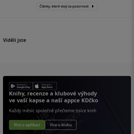
Články, které stojí za pozornost
Viděli jste
Knihy, recenze a klubové výhody
ve vaší kapse a naší appce KDčko
Každý měsíc společně přečteme tisíce knih
Více o aplikaci
Více o klubu