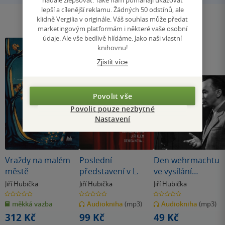
lepší a cílenější reklamu. Žádných 50 odstínů, ale
klidně Vergilia v originále. Váš souhlas může předat
marketingovým platformám i některé vaše osobní
údaje. Ale vše bedlivě hlídáme. Jako naši vlastní
knihovnu!
Zjistit více
Povolit vše
Povolit pouze nezbytné
Nastavení
Vraždy na malém
Poslední
Den wehrmachtu
městě
představení v L.
ve vysílání
pražského rozhlas
Jiří Hubička
Jiří Hubička
Jiří Hubička
0.0
0.0
0.0
z
z
z
měkká vazba
Audiokniha
(mp3)
Audiokniha
(mp3)
5
5
5
hvězdiček
hvězdiček
hvězdiček
312 Kč
99 Kč
49 Kč