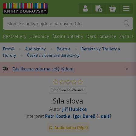
Vyhledávání
Bestsellery
Učebnice
Školní potřeby
Dark romance
Zachra
Nacházíte
Domů
Audioknihy
Beletrie
Detektivky, Thrillery a
»
»
»
se
Horory
České a slovenské detektivky
»
zde:
Zásilkovna zdarma celý týden!
Za
0.0
z
5
0 hodnocení čtenářů
hvězdiček
Síla slova
Autor
Jiří Hubička
Interpret
Petr Kostka
,
Igor Bareš
&
další
Audiokniha (Mp3)