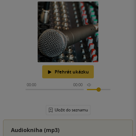
Přehrát ukázku
00:00
00:00
Uložit do seznamu
Audiokniha (mp3)