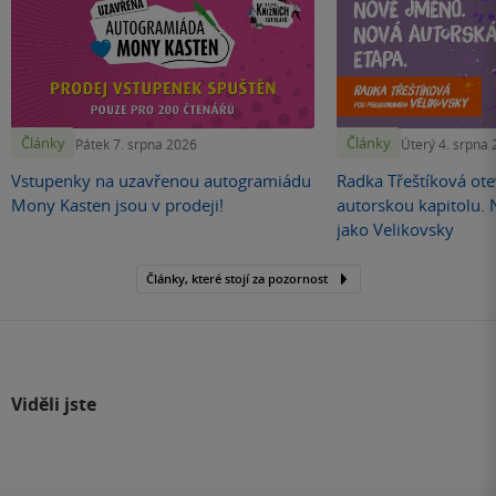
Články
Články
Pátek 7. srpna 2026
Úterý 4. srpna
Vstupenky na uzavřenou autogramiádu
Radka Třeštíková otev
Mony Kasten jsou v prodeji!
autorskou kapitolu.
jako Velikovsky
Články, které stojí za pozornost
Viděli jste