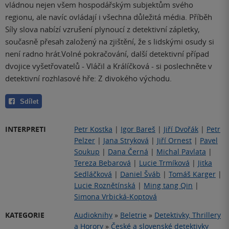
vládnou nejen všem hospodářským subjektům svého
regionu, ale navíc ovládají i všechna důležitá média. Příběh
Síly slova nabízí vzrušení plynoucí z detektivní zápletky,
současně přesah založený na zjištění, že s lidskými osudy si
není radno hrát.Volné pokračování, další detektivní případ
dvojice vyšetřovatelů - Vláčil a Králíčková - si poslechněte v
detektivní rozhlasové hře: Z divokého východu.
Sdílet
INTERPRETI
Petr Kostka
|
Igor Bareš
|
Jiří Dvořák
|
Petr
Pelzer
|
Jana Stryková
|
Jiří Ornest
|
Pavel
Soukup
|
Dana Černá
|
Michal Pavlata
|
Tereza Bebarová
|
Lucie Trmíková
|
Jitka
Sedláčková
|
Daniel Šváb
|
Tomáš Karger
|
Lucie Roznětínská
|
Ming tang Qin
|
Simona Vrbická-Koptová
KATEGORIE
Audioknihy
»
Beletrie
»
Detektivky, Thrillery
a Horory
»
České a slovenské detektivky