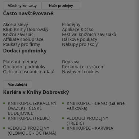
Všechny kontakty
Naše prodejny
Často navštěvované
Akce a slevy
Prodejny
Klub Knihy Dobrovský
Aplikace KDčko
Knižní závisláci
Festival knižních závisláků
Affiliate spolupráce
Dárkové poukazy
Poukazy pro firmy
Nákupy pro školy
Dodací podmínky
Platební metody
Doprava
Obchodní podmínky
Reklamace a vrácení
Ochrana osobních údajů
Nastavení cookies
Vše důležité
Kariéra v Knihy Dobrovský
KNIHKUPEC (ZKRÁCENÝ
KNIHKUPEC - BRNO (Galerie
ÚVAZEK) - ČESKÉ
Vaňkovka)
BUDĚJOVICE
KNIHKUPEC (TŘEBÍČ)
VEDOUCÍ PRODEJNY
(TŘEBÍČ)
VEDOUCÍ PRODEJNY
KNIHKUPEC - KARVINÁ
(OLOMOUC - OC HANÁ)