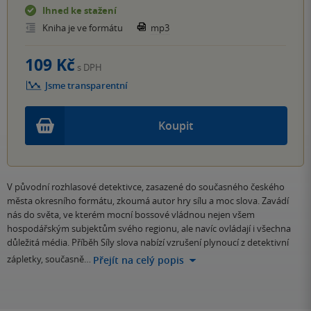
Ihned ke stažení
Kniha je ve formátu
mp3
109 Kč
s DPH
Jsme transparentní
Koupit
V původní rozhlasové detektivce, zasazené do současného českého
města okresního formátu, zkoumá autor hry sílu a moc slova. Zavádí
nás do světa, ve kterém mocní bossové vládnou nejen všem
hospodářským subjektům svého regionu, ale navíc ovládají i všechna
důležitá média. Příběh Síly slova nabízí vzrušení plynoucí z detektivní
zápletky, současně…
Přejít na celý popis