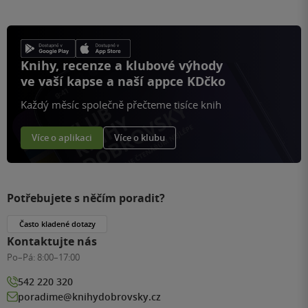
Knihy, recenze a klubové výhody
ve vaší kapse a naší appce KDčko
Každý měsíc společně přečteme tisíce knih
Více o aplikaci
Více o klubu
Potřebujete s něčím poradit?
Často kladené dotazy
Kontaktujte nás
Po–Pá:
8:00–17:00
542 220 320
poradime@knihydobrovsky.cz