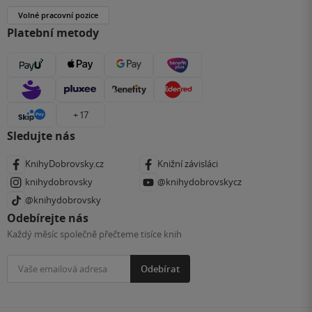
Volné pracovní pozice
Platební metody
+ 17
Sledujte nás
KnihyDobrovsky.cz
Knižní závisláci
knihydobrovsky
@knihydobrovskycz
@knihydobrovsky
Odebírejte nás
Každý měsíc společně přečteme tisíce knih
Odebírat