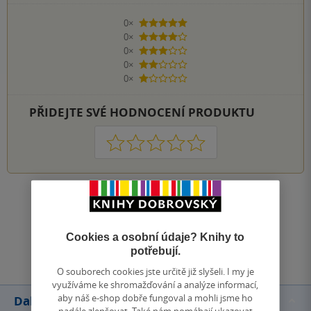
0×
5 hvězdiček
0×
4 hvězdičky
0×
3 hvězdičky
0×
2 hvězdičky
0×
1 hvezdička
PŘIDEJTE SVÉ HODNOCENÍ PRODUKTU
1
2
3
4
5
Zobrazit všechna hodnocení
Cookies a osobní údaje? Knihy to
Přidat hodnocení
potřebují.
O souborech cookies jste určitě již slyšeli. I my je
využíváme ke shromažďování a analýze informací,
aby náš e-shop dobře fungoval a mohli jsme ho
Další knihy autora
nadále zlepšovat. Také nám pomáhají ukazovat