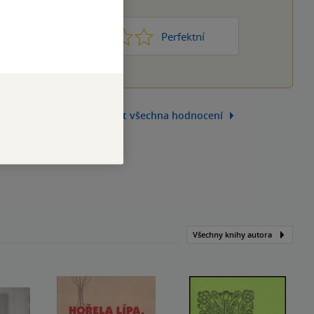
1
2
3
4
5
Nic moc
Perfektní
Zobrazit všechna hodnocení
Všechny knihy autora