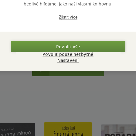
bedlivě hlídáme. Jako naši vlastní knihovnu!
PŘIDEJTE SVÉ HODNOCENÍ PRODUKTU
Hodnocení našich knihkupců: 0.0 z 5
Zjistit více
Povolit vše
Povolit pouze nezbytné
Nastavení
Přidat hodnocení