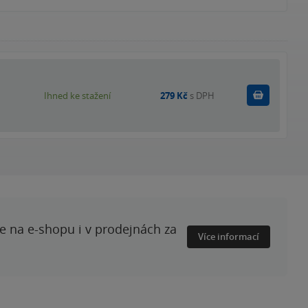
Koupit
Ihned ke stažení
279 Kč
s DPH
te na e-shopu i v prodejnách za
Více informací