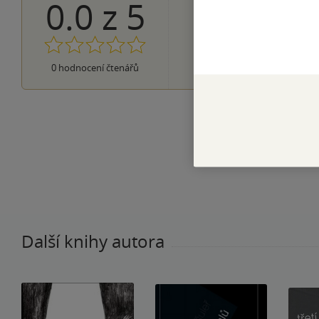
0.0
z
5
0×
5 hvězdiček
0×
4 hvězdičky
0×
3 hvězdičky
0×
2 hvězdičky
0×
0
hodnocení čtenářů
1 hvezdička
Další knihy autora