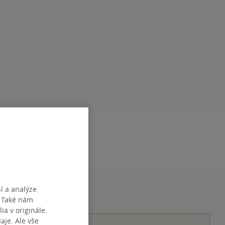
08:45:51
í a analýze
. Také nám
ia v originále.
je. Ale vše