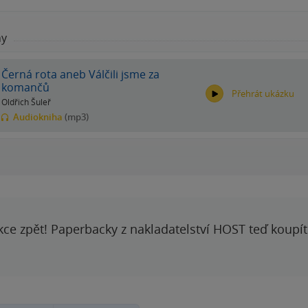
hy
Černá rota aneb Válčili jsme za
komančů
Přehrát ukázku
Oldřich Šuleř
Audiokniha
(mp3)
00:00
00:00
kce zpět! Paperbacky z nakladatelství HOST teď koupí