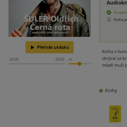
Audiokn
Ihned k
Kniha j
Přehrát ukázku
Kniha s humo
skrýval za b
00:00
00:00
mladí muži p
Knihy