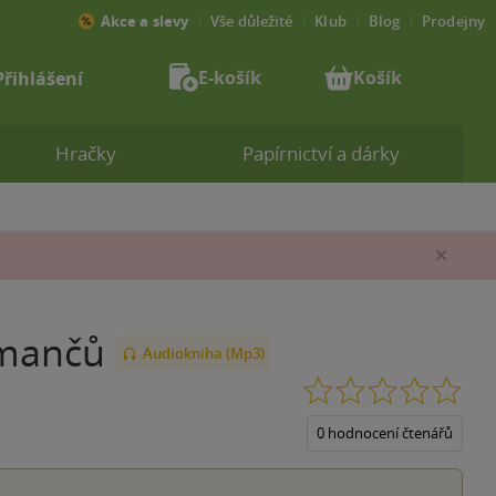
Akce a slevy
Vše důležité
Klub
Blog
Prodejny
E-košík
Košík
Přihlášení
Hračky
Papírnictví a dárky
Zav
omančů
Audiokniha (Mp3)
0.0
z
5
0 hodnocení čtenářů
hvěz