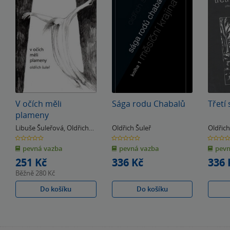
V očích měli
Sága rodu Chabalů
Třetí
plameny
Libuše Šuleřová
,
Oldřich
Oldřich Šuleř
Oldřich
Šuleř
0.0
0.0
0.0
z
z
z
pevná vazba
pevná vazba
pevn
5
5
5
hvězdiček
hvězdiček
hvězdiče
251 Kč
336 Kč
336 
Běžně
280 Kč
Do košíku
Do košíku