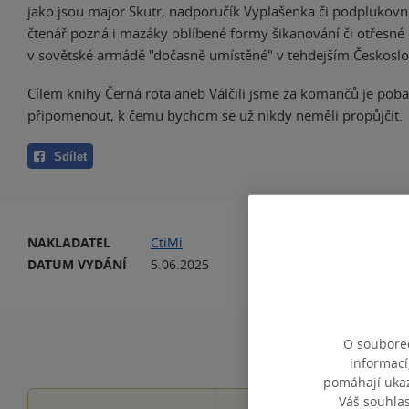
jako jsou major Skutr, nadporučík Vyplašenka či podplukovní
čtenář pozná i mazáky oblíbené formy šikanování či otřesné
v sovětské armádě "dočasně umístěné" v tehdejším Českosl
Cílem knihy Černá rota aneb Válčili jsme za komančů je pobav
připomenout, k čemu bychom se už nikdy neměli propůjčit.
Sdílet
NAKLADATEL
CtiMi
VA
DATUM VYDÁNÍ
5.06.2025
JA
O souborec
informací
pomáhají ukazo
Váš souhla