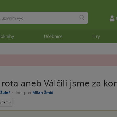
ioknihy
Učebnice
Hry
 rota aneb Válčili jsme za k
 Šuleř
Interpret
Milan Šmíd
seznamu