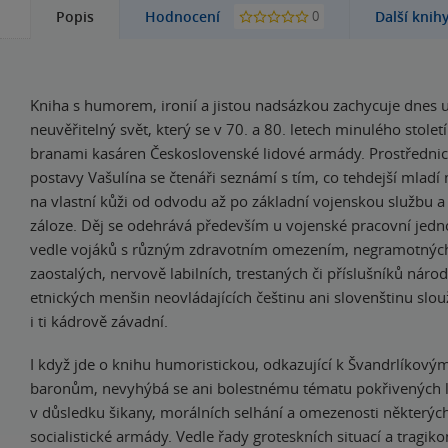
0
Popis
Hodnocení
Další knih
Kniha s humorem, ironií a jistou nadsázkou zachycuje dnes u
neuvěřitelný svět, který se v 70. a 80. letech minulého století
branami kasáren Československé lidové armády. Prostřednic
postavy Vašulína se čtenáři seznámí s tím, co tehdejší mladí 
na vlastní kůži od odvodu až po základní vojenskou službu a 
záloze. Děj se odehrává především u vojenské pracovní jedno
vedle vojáků s různým zdravotním omezením, negramotnýc
zaostalých, nervově labilních, trestaných či příslušníků náro
etnických menšin neovládajících češtinu ani slovenštinu slou
i ti kádrově závadní.
I když jde o knihu humoristickou, odkazující k Švandrlíkov
baronům, nevyhýbá se ani bolestnému tématu pokřivených 
v důsledku šikany, morálních selhání a omezenosti některýc
socialistické armády. Vedle řady groteskních situací a tragi