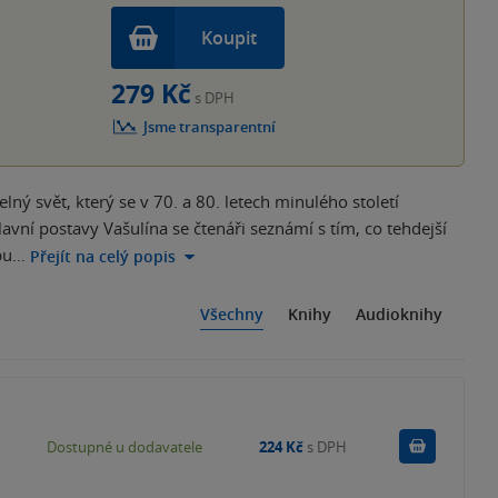
Koupit
279 Kč
s DPH
Jsme transparentní
ný svět, který se v 70. a 80. letech minulého století
vní postavy Vašulína se čtenáři seznámí s tím, co tehdejší
žbu…
Přejít na celý popis
Všechny
Knihy
Audioknihy
Do košík
Dostupné u dodavatele
224 Kč
s DPH