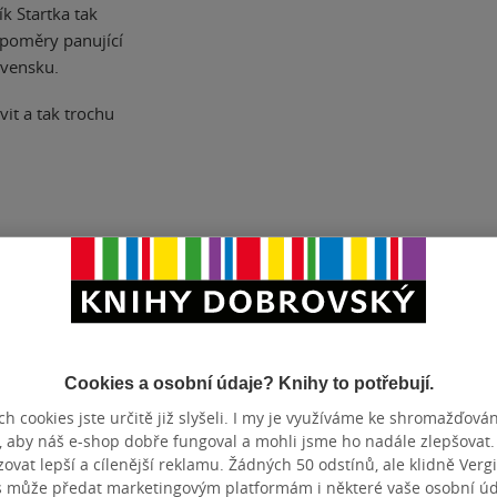
k Startka tak
 poměry panující
ovensku.
it a tak trochu
ZBA
Mp3
DÉLKA
ZYK
čeština
Cookies a osobní údaje? Knihy to potřebují.
h cookies jste určitě již slyšeli. I my je využíváme ke shromažďován
Hodnocení a recenze čtenářů
, aby náš e-shop dobře fungoval a mohli jsme ho nadále zlepšovat
vat lepší a cílenější reklamu. Žádných 50 odstínů, ale klidně Vergil
s může předat marketingovým platformám i některé vaše osobní úda