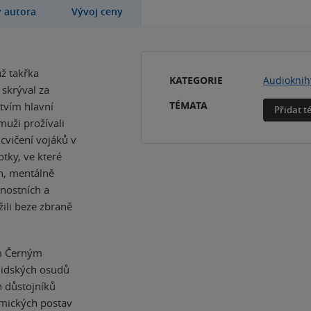
y autora
Vývoj ceny
ž takřka
KATEGORIE
Audioknih
 skrýval za
TÉMATA
tvím hlavní
Přidat 
muži prožívali
cvičení vojáků v
tky, ve které
h, mentálně
dnostních a
žili beze zbraně
ým Černým
lidských osudů
h důstojníků
komických postav