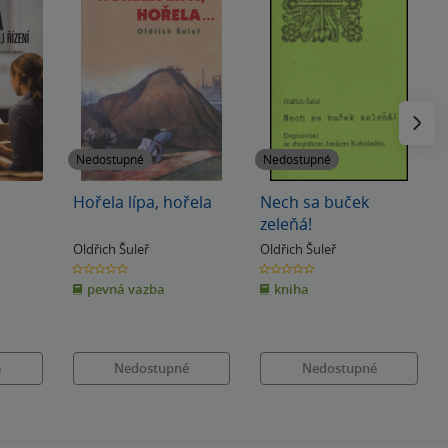
Následu
Nedostupné
Nedostupné
Hořela lípa, hořela
Nech sa buček
zeleňá!
Oldřich Šuleř
Oldřich Šuleř
0.0
0.0
z
z
pevná vazba
kniha
5
5
hvězdiček
hvězdiček
é
Nedostupné
Nedostupné