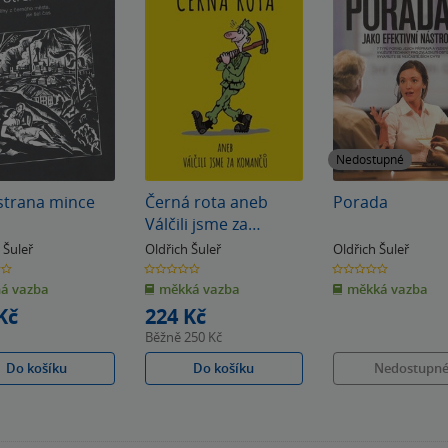
Nedostupné
 strana mince
Černá rota aneb
Porada
Válčili jsme za
komančů
 Šuleř
Oldřich Šuleř
Oldřich Šuleř
0.0
0.0
z
z
á vazba
měkká vazba
měkká vazba
5
5
k
hvězdiček
hvězdiček
Kč
224 Kč
Běžně
250 Kč
Do košíku
Do košíku
Nedostupn