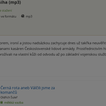
iha (mp3)
e stažení
e ve formátu
mp3
rem, ironií a jistou nadsázkou zachycuje dnes už takřka neuvěřitel
ranami kasáren Československé lidové armády. Prostřednictvím hla
rožívali na vlastní kůži od odvodu až po základní vojenskou slu
Černá rota aneb Válčili jsme za
komančů
Oldřich Šuleř
měkká vazba