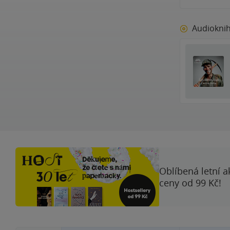
Audiokni
Oblíbená letní a
ceny od 99 Kč!