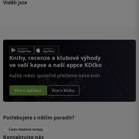
Viděli jste
Knihy, recenze a klubové výhody
ve vaší kapse a naší appce KDčko
Každý měsíc společně přečteme tisíce knih
Více o aplikaci
Více o klubu
Potřebujete s něčím poradit?
Často kladené dotazy
Kontaktujte nás