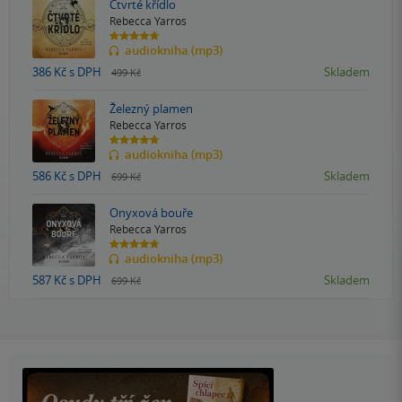
Čtvrté křídlo
Rebecca Yarros
4.8
audiokniha (mp3)
z
5
386 Kč
s DPH
Skladem
499 Kč
hvězdiček
Železný plamen
Rebecca Yarros
4.8
audiokniha (mp3)
z
5
586 Kč
s DPH
Skladem
699 Kč
hvězdiček
Onyxová bouře
Rebecca Yarros
4.8
audiokniha (mp3)
z
5
587 Kč
s DPH
Skladem
699 Kč
hvězdiček