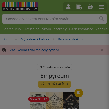
Vyhledávání
Bestsellery
Učebnice
Školní potřeby
Dark romance
Zachra
Nacházíte
Domů
Zvýhodněné balíčky
Balíčky audioknih
»
»
se
zde:
Zásilkovna zdarma celý týden!
Za
7173 hodnocení čtenářů
Empyreum
VÝHODNÝ BALÍČEK
Sleva 338
Kč