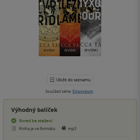
Uložit do seznamu
Součástí série:
Empyreum
Výhodný balíček
Ihned ke stažení
Kniha je ve formátu
mp3