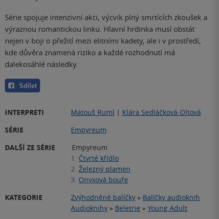
Série spojuje intenzivní akci, výcvik plný smrtících zkoušek a
výraznou romantickou linku. Hlavní hrdinka musí obstát
nejen v boji o přežití mezi elitními kadety, ale i v prostředí,
kde důvěra znamená riziko a každé rozhodnutí má
dalekosáhlé následky.
Sdílet
INTERPRETI
Matouš Ruml
|
Klára Sedláčková-Oltová
SÉRIE
Empyreum
DALŠÍ ZE SÉRIE
Empyreum
1.
Čtvrté křídlo
2.
Železný plamen
3.
Onyxová bouře
KATEGORIE
Zvýhodněné balíčky
»
Balíčky audioknih
Audioknihy
»
Beletrie
»
Young Adult