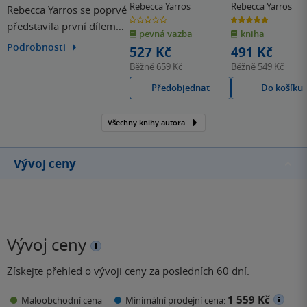
Rebecca Yarros
Rebecca Yarros
Rebecca Yarros se poprvé
0.0
5.0
představila první dílem
z
z
pevná vazba
kniha
5
5
hvězdiček
hvězdiček
romantické série Flight &
Podrobnosti
527 Kč
491 Kč
Glory 1 – Full Measures,
Běžně
659 Kč
Běžně
549 Kč
který jí vysloužil nominaci
Předobjednat
Do košíku
na Goodreads Choice
Award v kategorii Debut.
Všechny knihy autora
V roce 2023 jí vyšel
fantasy román plný
dračích jezdců…
Vývoj ceny
Vývoj ceny
Získejte přehled o vývoji ceny za posledních 60 dní.
1 559 Kč
Maloobchodní cena
Minimální prodejní cena: