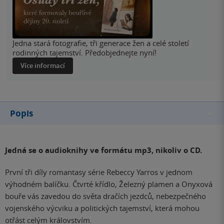
Jedna stará fotografie, tři generace žen a celé století
rodinných tajemství. Předobjednejte nyní!
Více informací
Popis
Jedná se o audioknihy ve formátu mp3, nikoliv o CD.
První tři díly romantasy série Rebeccy Yarros v jednom
výhodném balíčku. Čtvrté křídlo, Železný plamen a Onyxová
bouře vás zavedou do světa dračích jezdců, nebezpečného
vojenského výcviku a politických tajemství, která mohou
otřást celým královstvím.