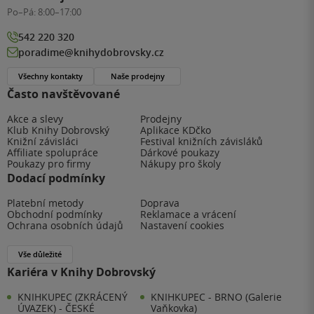
Po–Pá:
8:00–17:00
542 220 320
poradime@knihydobrovsky.cz
Všechny kontakty
Naše prodejny
Často navštěvované
Akce a slevy
Prodejny
Klub Knihy Dobrovský
Aplikace KDčko
Knižní závisláci
Festival knižních závisláků
Affiliate spolupráce
Dárkové poukazy
Poukazy pro firmy
Nákupy pro školy
Dodací podmínky
Platební metody
Doprava
Obchodní podmínky
Reklamace a vrácení
Ochrana osobních údajů
Nastavení cookies
Vše důležité
Kariéra v Knihy Dobrovský
KNIHKUPEC (ZKRÁCENÝ
KNIHKUPEC - BRNO (Galerie
ÚVAZEK) - ČESKÉ
Vaňkovka)