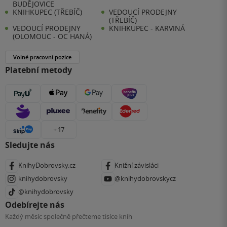
BUDĚJOVICE
KNIHKUPEC (TŘEBÍČ)
VEDOUCÍ PRODEJNY
(TŘEBÍČ)
VEDOUCÍ PRODEJNY
KNIHKUPEC - KARVINÁ
(OLOMOUC - OC HANÁ)
Volné pracovní pozice
Platební metody
+ 17
Sledujte nás
KnihyDobrovsky.cz
Knižní závisláci
knihydobrovsky
@knihydobrovskycz
@knihydobrovsky
Odebírejte nás
Každý měsíc společně přečteme tisíce knih