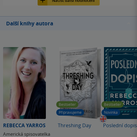
Načíst další hodnocení
will not die today." Xaden, co dodat – wingleader? I'm
yours. Rychle se zařadil do mého Top book boyfriends
listu, hezky vedle Rhyse a pana Meadowse. A ten jeho POV
Další knihy autora
na konci? Doufám, že kapitol z jeho pohledu bude v dalším
díle víc. Violet a Xaden dohromady? Víc hot než dračí oheň.
“There’s nowhere in existence you could go that I wouldn’t
find you, Violence.” A samotní draci? Byli DOKONALÍ! Jejich
osobnosti, interakce s jejich jezdci – perfektní. A víc už psát
nebudu, asi jen – Goldie je aaaw. Vedlejší postavy jsem si
taky oblíbila. A Dain? Na facku, nemám prostě ráda tyhle
ochranářský typy :D celkově jsem z něj měla stejné pocity
jako z Tamlina. Na závěr asi jen -Ten HYPE, který kniha
rozpoutala naprosto chápu. Je zasloužený a asi ještě nikdy
jsem se tak netěšila na listopad :D
Bestseller
Bestseller
Připravujeme
Novinka
REBECCA YARROS
Threshing Day
Poslední dopis
Americká spisovatelka