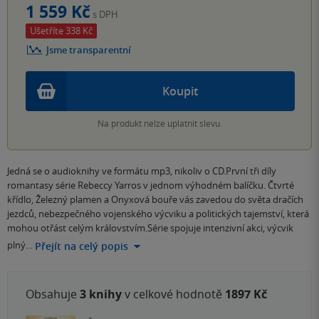
1 559 Kč
s DPH
Ušetříte 338 Kč
Jsme transparentní
Koupit
Na produkt nelze uplatnit slevu.
Jedná se o audioknihy ve formátu mp3, nikoliv o CD.První tři díly
romantasy série Rebeccy Yarros v jednom výhodném balíčku. Čtvrté
křídlo, Železný plamen a Onyxová bouře vás zavedou do světa dračích
jezdců, nebezpečného vojenského výcviku a politických tajemství, která
mohou otřást celým královstvím.Série spojuje intenzivní akci, výcvik
plný…
Přejít na celý popis
Obsahuje
3 knihy
v celkové hodnotě
1897 Kč