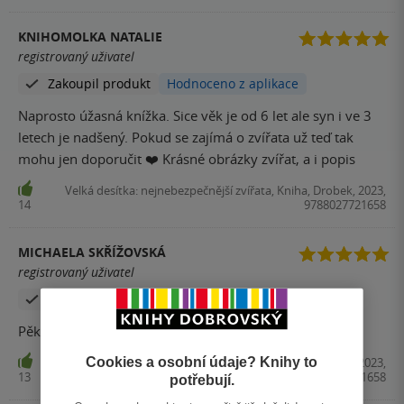
KNIHOMOLKA NATALIE
registrovaný uživatel
Zakoupil produkt
Hodnoceno z aplikace
Naprosto úžasná knížka. Sice věk je od 6 let ale syn i ve 3
letech je nadšený. Pokud se zajímá o zvířata už teď tak
mohu jen doporučit ❤️ Krásné obrázky zvířat, a i popis
Velká desítka: nejnebezpečnější zvířata, Kniha, Drobek, 2023,
14
9788027721658
MICHAELA SKŘÍŽOVSKÁ
registrovaný uživatel
Zakoupil produkt
Pěkná knížka. Synovi se moc líbila.
Cookies a osobní údaje? Knihy to
Velká desítka: nejnebezpečnější zvířata, Kniha, Drobek, 2023,
13
9788027721658
potřebují.