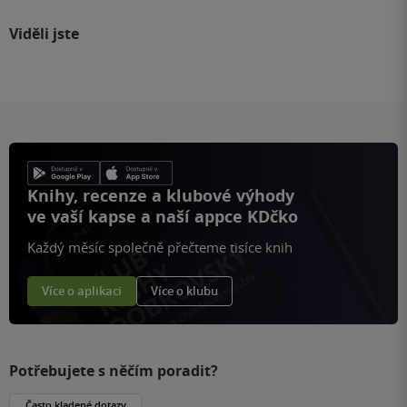
Viděli jste
Knihy, recenze a klubové výhody
ve vaší kapse a naší appce KDčko
Každý měsíc společně přečteme tisíce knih
Více o aplikaci
Více o klubu
Potřebujete s něčím poradit?
Často kladené dotazy