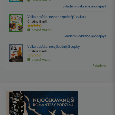
pevná vazba
z
5
Skladem (vybrané prodejny)
hvězdiček
Velká desítka: nejnebezpečnější zvířata
Cristina Banfi
4.5
pevná vazba
z
5
Skladem (vybrané prodejny)
hvězdiček
Velká desítka: nejvýbušnější sopky
Cristina Banfi
0.0
pevná vazba
z
5
Skladem
hvězdiček