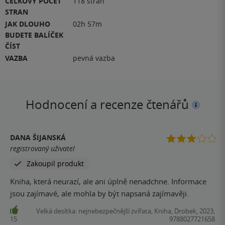
CELKOVÝ POČET
118 stran
STRAN
JAK DLOUHO
02h 57m
BUDETE BALÍČEK
ČÍST
VAZBA
pevná vazba
Hodnocení a recenze čtenářů
DANA ŠIJANSKÁ
registrovaný uživatel
Zakoupil produkt
Kniha, která neurazí, ale ani úplně nenadchne. Informace
jsou zajímavé, ale mohla by být napsaná zajímavěji.
Velká desítka: nejnebezpečnější zvířata, Kniha, Drobek, 2023,
15
9788027721658