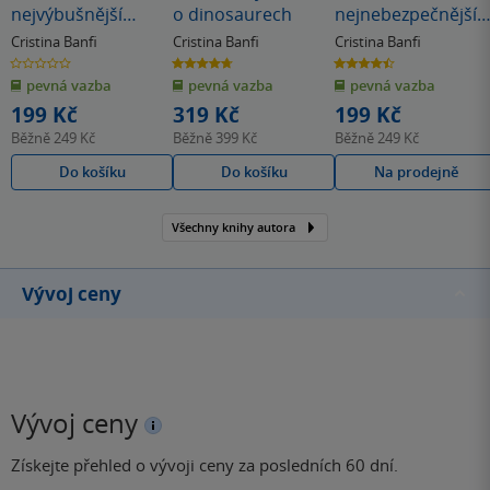
nejvýbušnější
o dinosaurech
nejnebezpečnější
sopky
zvířata
Cristina Banfi
Cristina Banfi
Cristina Banfi
0.0
4.7
4.5
z
z
z
pevná vazba
pevná vazba
pevná vazba
5
5
5
hvězdiček
hvězdiček
hvězdiček
199 Kč
319 Kč
199 Kč
Běžně
249 Kč
Běžně
399 Kč
Běžně
249 Kč
Do košíku
Do košíku
Na prodejně
Všechny knihy autora
Vývoj ceny
Vývoj ceny
Získejte přehled o vývoji ceny za posledních 60 dní.