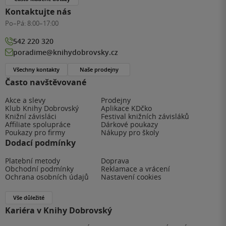
Kontaktujte nás
Po–Pá:
8:00–17:00
542 220 320
poradime@knihydobrovsky.cz
Všechny kontakty
Naše prodejny
Často navštěvované
Akce a slevy
Prodejny
Klub Knihy Dobrovský
Aplikace KDčko
Knižní závisláci
Festival knižních závisláků
Affiliate spolupráce
Dárkové poukazy
Poukazy pro firmy
Nákupy pro školy
Dodací podmínky
Platební metody
Doprava
Obchodní podmínky
Reklamace a vrácení
Ochrana osobních údajů
Nastavení cookies
Vše důležité
Kariéra v Knihy Dobrovský