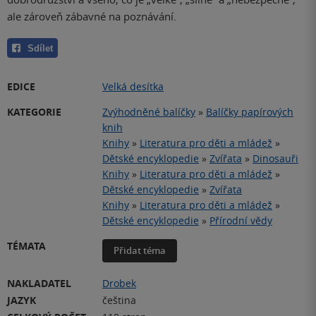
ale zároveň zábavné na poznávání.
Sdílet
EDICE
Velká desítka
KATEGORIE
Zvýhodněné balíčky
»
Balíčky papírových
knih
Knihy
»
Literatura pro děti a mládež
»
Dětské encyklopedie
»
Zvířata
»
Dinosauři
Knihy
»
Literatura pro děti a mládež
»
Dětské encyklopedie
»
Zvířata
Knihy
»
Literatura pro děti a mládež
»
Dětské encyklopedie
»
Přírodní vědy
TÉMATA
Přidat téma
NAKLADATEL
Drobek
JAZYK
čeština