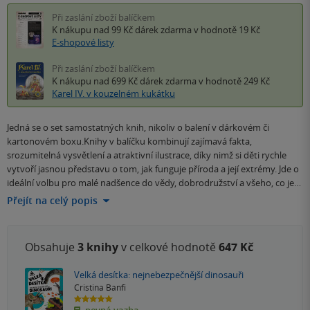
Při zaslání zboží balíčkem
K nákupu nad 99 Kč
dárek zdarma
v hodnotě 19 Kč
E-shopové listy
Při zaslání zboží balíčkem
K nákupu nad 699 Kč
dárek zdarma
v hodnotě 249 Kč
Karel IV. v kouzelném kukátku
Jedná se o set samostatných knih, nikoliv o balení v dárkovém či
kartonovém boxu.Knihy v balíčku kombinují zajímavá fakta,
srozumitelná vysvětlení a atraktivní ilustrace, díky nimž si děti rychle
vytvoří jasnou představu o tom, jak funguje příroda a její extrémy. Jde o
ideální volbu pro malé nadšence do vědy, dobrodružství a všeho, co je…
Přejít na celý popis
Obsahuje
3 knihy
v celkové hodnotě
647 Kč
Velká desítka: nejnebezpečnější dinosauři
Cristina Banfi
5.0