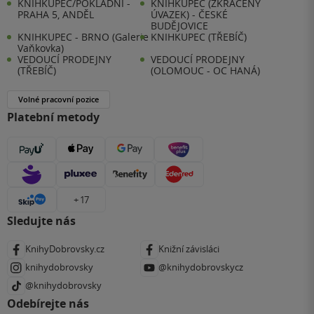
KNIHKUPEC/POKLADNÍ -
KNIHKUPEC (ZKRÁCENÝ
PRAHA 5, ANDĚL
ÚVAZEK) - ČESKÉ
BUDĚJOVICE
KNIHKUPEC - BRNO (Galerie
KNIHKUPEC (TŘEBÍČ)
Vaňkovka)
VEDOUCÍ PRODEJNY
VEDOUCÍ PRODEJNY
(TŘEBÍČ)
(OLOMOUC - OC HANÁ)
Volné pracovní pozice
Platební metody
+ 17
Sledujte nás
KnihyDobrovsky.cz
Knižní závisláci
knihydobrovsky
@knihydobrovskycz
@knihydobrovsky
Odebírejte nás