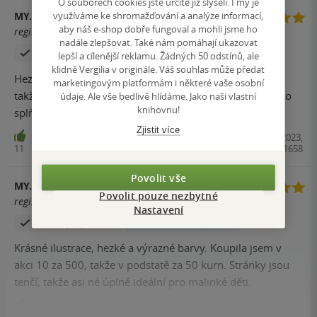
O souborech cookies jste určitě již slyšeli. I my je
využíváme ke shromažďování a analýze informací,
MY.BITTERSWEET.DIARY
aby náš e-shop dobře fungoval a mohli jsme ho
registrovaný uživatel
nadále zlepšovat. Také nám pomáhají ukazovat
Zakoupil produkt
Hodnoceno z aplikace
lepší a cílenější reklamu. Žádných 50 odstínů, ale
klidně Vergilia v originále. Váš souhlas může předat
Hezké obrázky, pro děti úplně super. Stránky jsou tenčí,
marketingovým platformám i některé vaše osobní
takže pro úplně malinkaté děti to není ono :D. Jinak asi to
údaje. Ale vše bedlivě hlídáme. Jako naši vlastní
knihovnu!
splňuje co jsem od knihy očekávala
Zjistit více
Velká desítka: nejnebezpečnější zvířata, Kniha, Drobek, 2023,
11
9788027721658
Povolit vše
MY.BITTERSWEET.DIARY
Povolit pouze nezbytné
registrovaný uživatel
Nastavení
Zakoupil produkt
Hodnoceno z aplikace
Krásné ilustrace, hezké a výrazné barvy. Koupila jsem v
akci 10 za 500, takže v podstatě za 50 kurn. Stránky jsou
tenčí, takže asi né úplně ideální pro malinké děti.
Velká desítka: nejnebezpečnější dinosauři, Kniha, Drobek, 2023,