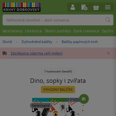
Vyhledávání
Bestsellery
Učebnice
Školní potřeby
Dark romance
Zachra
Nacházíte
Domů
Zvýhodněné balíčky
Balíčky papírových knih
»
»
se
zde:
Zásilkovna zdarma celý týden!
Za
7 hodnocení čtenářů
Dino, sopky i zvířata
VÝHODNÝ BALÍČEK
Nedostupné