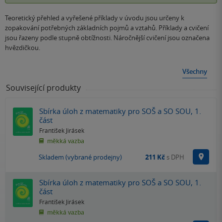
Teoretický přehled a vyřešené příklady v úvodu jsou určeny k
zopakování potřebných základních pojmů a vztahů. Příklady a cvičení
jsou řazeny podle stupně obtížnosti. Náročnější cvičení jsou označena
hvězdičkou.
Všechny
Související produkty
Sbírka úloh z matematiky pro SOŠ a SO SOU, 1.
část
František Jirásek
měkká vazba
Na p
Skladem (vybrané prodejny)
211 Kč
s DPH
Sbírka úloh z matematiky pro SOŠ a SO SOU, 1.
část
František Jirásek
měkká vazba