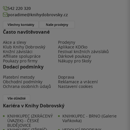
542 220 320
poradime@knihydobrovsky.cz
Všechny kontakty
Naše prodejny
Často navštěvované
Akce a slevy
Prodejny
Klub Knihy Dobrovský
Aplikace KDčko
Knižní závisláci
Festival knižních závisláků
Affiliate spolupráce
Dárkové poukazy
Poukazy pro firmy
Nákupy pro školy
Dodací podmínky
Platební metody
Doprava
Obchodní podmínky
Reklamace a vrácení
Ochrana osobních údajů
Nastavení cookies
Vše důležité
Kariéra v Knihy Dobrovský
KNIHKUPEC (ZKRÁCENÝ
KNIHKUPEC - BRNO (Galerie
ÚVAZEK) - ČESKÉ
Vaňkovka)
BUDĚJOVICE
KNIHKUPEC (TŘEBÍČ)
VEDOUCÍ PRODEJNY