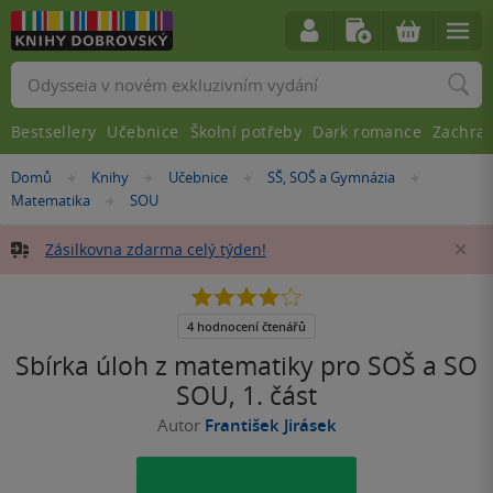
Vyhledávání
Bestsellery
Učebnice
Školní potřeby
Dark romance
Zachra
Nacházíte
Domů
Knihy
Učebnice
SŠ, SOŠ a Gymnázia
»
»
»
»
se
Matematika
SOU
»
zde:
Zásilkovna zdarma celý týden!
Za
4.0
z
5
4 hodnocení čtenářů
hvězdiček
Sbírka úloh z matematiky pro SOŠ a SO
SOU, 1. část
Autor
František Jirásek