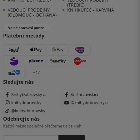
(TŘEBÍČ)
VEDOUCÍ PRODEJNY
KNIHKUPEC - KARVINÁ
(OLOMOUC - OC HANÁ)
Volné pracovní pozice
Platební metody
+ 17
Sledujte nás
KnihyDobrovsky.cz
Knižní závisláci
knihydobrovsky
@knihydobrovskycz
@knihydobrovsky
Odebírejte nás
Každý měsíc společně přečteme tisíce knih