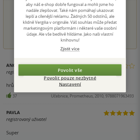
aby náš e-shop dobře fungoval a mohli jsme ho
PŘIDEJTE SVÉ HODNOCENÍ KNIHY
nadále zlepšovat. Také nám pomáhají ukazovat
lepší a cílenější reklamu. Žádných 50 odstínů, ale
Hodnocení našich knihkupců: 0.0 z 5
klidně Vergilia v originále. Váš souhlas může předat
marketingovým platformám i některé vaše osobní
údaje. Ale vše bedlivě hlídáme. Jako naši vlastní
1
2
3
4
5
knihovnu!
Zjistit více
ANONYM
Povolit vše
registrovaný uživatel
Povolit pouze nezbytné
Nastavení
hrůza
37
Učebnice, Prometheus, 2010, 9788071963493
PAVLA
registrovaný uživatel
Super