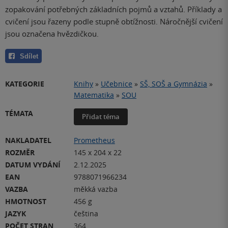
zopakování potřebných základních pojmů a vztahů. Příklady a
cvičení jsou řazeny podle stupně obtížnosti. Náročnější cvičení
jsou označena hvězdičkou.
Sdílet
KATEGORIE
Knihy
»
Učebnice
»
SŠ, SOŠ a Gymnázia
»
Matematika
»
SOU
TÉMATA
Přidat téma
NAKLADATEL
Prometheus
ROZMĚR
145 x 204 x 22
DATUM VYDÁNÍ
2.12.2025
EAN
9788071966234
VAZBA
měkká vazba
HMOTNOST
456 g
JAZYK
čeština
POČET STRAN
364