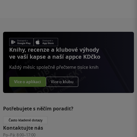
Knihy, recenze a klubové výhody
ve vaší kapse a naší appce KDčko
Každý měsíc společně přečteme tisíce knih
Více o aplikaci
Více o klubu
Potřebujete s něčím poradit?
Často kladené dotazy
Kontaktujte nás
Po–Pá:
8:00–17:00