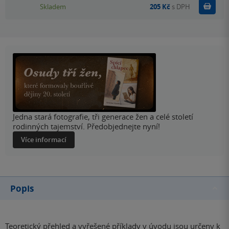
Do k
Skladem
205 Kč
s DPH
Jedna stará fotografie, tři generace žen a celé století
rodinných tajemství. Předobjednejte nyní!
Více informací
Popis
Teoretický přehled a vyřešené příklady v úvodu jsou určeny k