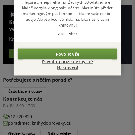
lepší a cílenější reklamu. Žádných 50 odstínů, ale
klidně Vergilia v originále. Váš souhlas může předat
marketingovým platformám i některé vaše osobní
údaje. Ale vše bedlivě hlídáme. Jako naši vlastní
Knihy, recenze a klubové výhody
knihovnu!
ve vaší kapse a naší appce KDčko
Zjistit více
Každý měsíc společně přečteme tisíce knih
Více o aplikaci
Více o klubu
Povolit vše
Povolit pouze nezbytné
Nastavení
Potřebujete s něčím poradit?
Často kladené dotazy
Kontaktujte nás
Po–Pá:
8:00–17:00
542 220 320
poradime@knihydobrovsky.cz
Všechny kontakty
Naše prodejny