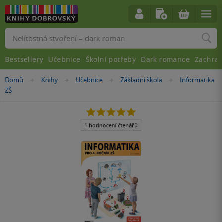
Vyhledávání
Bestsellery
Učebnice
Školní potřeby
Dark romance
Zachra
Nacházíte
Domů
Knihy
Učebnice
Základní škola
Informatika
»
»
»
»
se
ZŠ
zde:
5.0
z
5
1 hodnocení čtenářů
hvězdiček