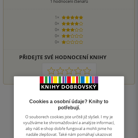
1
hodnocení čtenářů
1×
5 hvězdiček
0×
4 hvězdičky
0×
3 hvězdičky
0×
2 hvězdičky
0×
1 hvezdička
PŘIDEJTE SVÉ HODNOCENÍ KNIHY
1
2
3
4
5
Nahoru
Cookies a osobní údaje? Knihy to
Zobrazeno 20 z 20
potřebují.
1
/ 1
Přejít
O souborech cookies jste určitě již slyšeli. I my je
na
využíváme ke shromažďování a analýze informací,
stránku
aby náš e-shop dobře fungoval a mohli jsme ho
nadále zlepšovat. Také nám pomáhají ukazovat