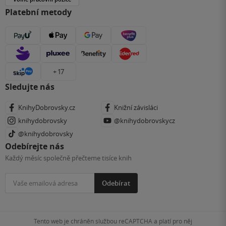
Platební metody
+ 17
Sledujte nás
KnihyDobrovsky.cz
Knižní závisláci
knihydobrovsky
@knihydobrovskycz
@knihydobrovsky
Odebírejte nás
Každý měsíc společně přečteme tisíce knih
Odebírat
Tento web je chráněn službou reCAPTCHA a platí pro něj