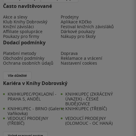
Často navštěvované
Akce a slevy
Prodejny
Klub Knihy Dobrovský
Aplikace KDčko
Knižní závisláci
Festival knižních závisláků
Affiliate spolupráce
Dárkové poukazy
Poukazy pro firmy
Nákupy pro školy
Dodací podmínky
Platební metody
Doprava
Obchodní podmínky
Reklamace a vrácení
Ochrana osobních údajů
Nastavení cookies
Vše důležité
Kariéra v Knihy Dobrovský
KNIHKUPEC/POKLADNÍ -
KNIHKUPEC (ZKRÁCENÝ
PRAHA 5, ANDĚL
ÚVAZEK) - ČESKÉ
BUDĚJOVICE
KNIHKUPEC - BRNO (Galerie
KNIHKUPEC (TŘEBÍČ)
Vaňkovka)
VEDOUCÍ PRODEJNY
VEDOUCÍ PRODEJNY
(TŘEBÍČ)
(OLOMOUC - OC HANÁ)
Volné pracovní pozice