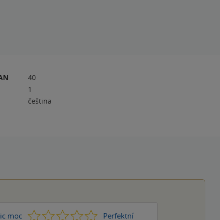
RAN
40
1
čeština
1
2
3
4
5
ic moc
Perfektní