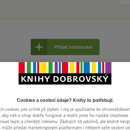
Přidat hodnocení
Cookies a osobní údaje? Knihy to potřebují.
h cookies jste určitě již slyšeli. I my je využíváme ke shromažďován
, aby náš e-shop dobře fungoval a mohli jsme ho nadále zlepšovat
vat lepší a cílenější reklamu. Žádných 50 odstínů, ale klidně Vergil
s může předat marketingovým platformám i některé vaše osobní úda