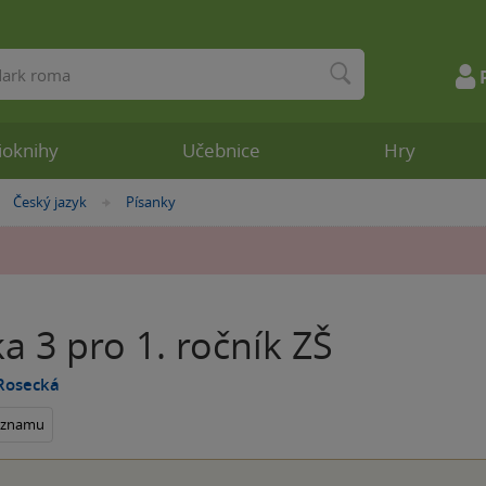
ioknihy
Učebnice
Hry
Český jazyk
Písanky
»
»
a 3 pro 1. ročník ZŠ
Rosecká
seznamu