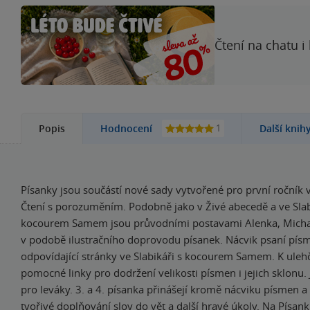
Čtení na chatu i
1
Popis
Hodnocení
Další knih
Písanky jsou součástí nové sady vytvořené pro první ročník 
Čtení s porozuměním. Podobně jako v Živé abecedě a ve Slab
kocourem Samem jsou průvodními postavami Alenka, Micha
v podobě ilustračního doprovodu písanek. Nácvik psaní pís
odpovídající stránky ve Slabikáři s kocourem Samem. K ulehč
pomocné linky pro dodržení velikosti písmen i jejich sklonu.
pro leváky. 3. a 4. písanka přinášejí kromě nácviku písmen a 
tvořivé doplňování slov do vět a další hravé úkoly. Na Písan