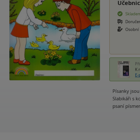
Učebnic
Sklade
Doruče
Osobní
Př
K 
E-
Písanky jsou
Slabikáři s
psaní písmen