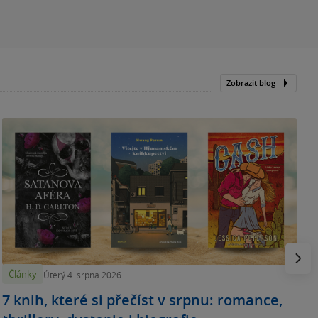
Zobrazit blog
N
p
Násled
Články
Úterý 4. srpna 2026
7 knih, které si přečíst v srpnu: romance,