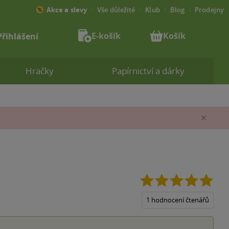
Akce a slevy
Vše důležité
Klub
Blog
Prodejny
E-košík
Košík
Přihlášení
Hračky
Papírnictví a dárky
Zav
5.0
z
5
1 hodnocení čtenářů
hvěz