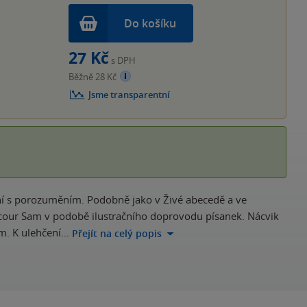
Do košíku
27 Kč
s DPH
Běžně 28 Kč
Jsme transparentní
ení s porozuměním. Podobně jako v Živé abecedě a ve
cour Sam v podobě ilustračního doprovodu písanek. Nácvik
m. K ulehčení…
Přejít na celý popis