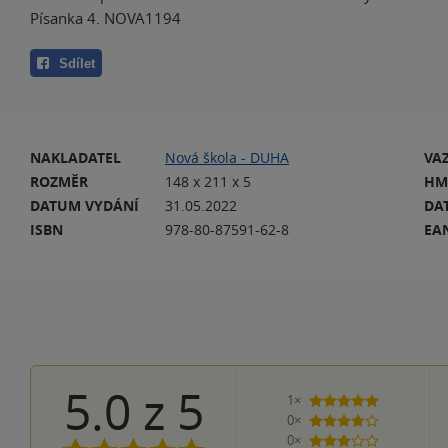
Písanka 4. NOVA1194
Sdílet
NAKLADATEL
Nová škola - DUHA
VA
ROZMĚR
148 x 211 x 5
HM
DATUM VYDÁNÍ
31.05.2022
DA
ISBN
978-80-87591-62-8
EA
5.0
z
5
1×
5 hvězdiček
0×
4 hvězdičky
0×
3 hvězdičky