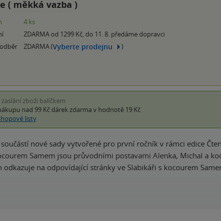
e (
měkká vazba
)
m
4 ks
ní
ZDARMA od 1299 Kč, do 11. 8. předáme dopravci
Vyberte prodejnu
 odběr
ZDARMA (
)
i zaslání zboží balíčkem
nákupu nad 99 Kč
dárek zdarma
v hodnotě 19 Kč
shopové listy
 součástí nové sady vytvořené pro první ročník v rámci edice Čt
 kocourem Samem jsou průvodními postavami Alenka, Michal a ko
 odkazuje na odpovídající stránky ve Slabikáři s kocourem Same