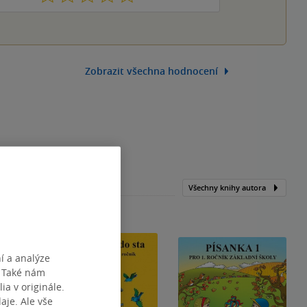
Zobrazit všechna hodnocení
Všechny knihy autora
í a analýze
. Také nám
ia v originále.
je. Ale vše