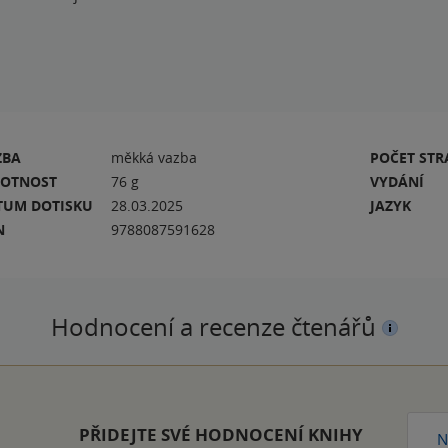
ZBA
měkká vazba
POČET ST
OTNOST
76 g
VYDÁNÍ
TUM DOTISKU
28.03.2025
JAZYK
N
9788087591628
Hodnocení a recenze čtenářů
PŘIDEJTE SVÉ HODNOCENÍ KNIHY
N