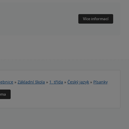
Více informací
ebnice
»
Základní škola
»
1. třída
»
Český jazyk
»
Písanky
téma