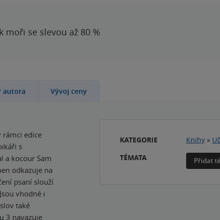
 k moři se slevou až 80 %
y autora
Vývoj ceny
v rámci edice
KATEGORIE
Knihy
»
Uč
ikáři s
TÉMATA
l a kocour Sam
Přidat 
men odkazuje na
ení psaní slouží
 Jsou vhodné i
slov také
ku 3 navazuje