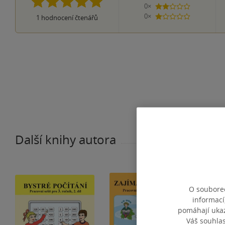
0×
2 hvězdičky
0×
1
hodnocení čtenářů
1 hvezdička
Další knihy autora
O souborec
informací
pomáhají ukazo
Váš souhla