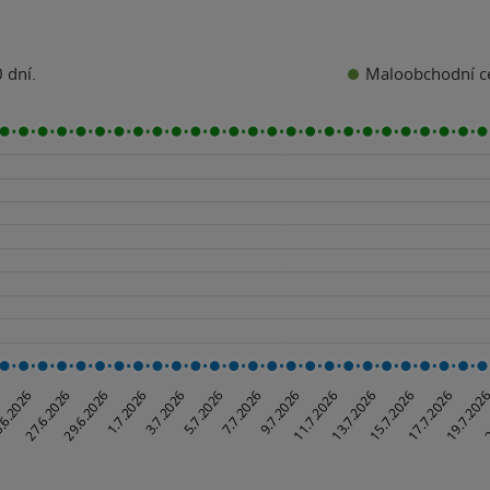
Maloobchodní c
 dní.