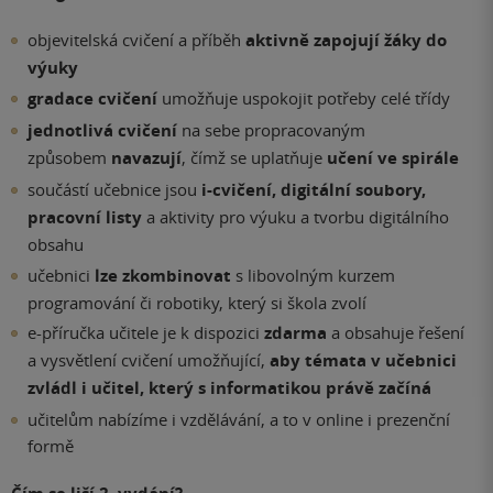
objevitelská cvičení a příběh
aktivně zapojují žáky do
výuky
gradace cvičení
umožňuje uspokojit potřeby celé třídy
jednotlivá cvičení
na sebe propracovaným
způsobem
navazují
, čímž se uplatňuje
učení ve spirále
součástí učebnice jsou
i-cvičení, digitální soubory,
pracovní listy
a aktivity pro výuku a tvorbu digitálního
obsahu
učebnici
lze zkombinovat
s libovolným kurzem
programování či robotiky, který si škola zvolí
e-příručka učitele je k dispozici
zdarma
a obsahuje řešení
a vysvětlení cvičení umožňující,
aby témata v učebnici
zvládl i učitel, který s informatikou právě začíná
učitelům nabízíme i vzdělávání, a to v online i prezenční
formě