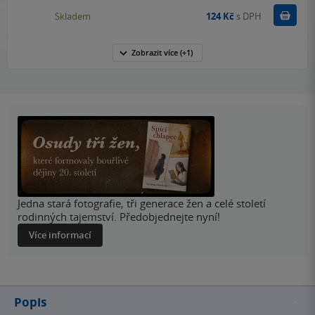
Do k
Skladem
124 Kč
s DPH
Zobrazit
více
(+1)
Jedna stará fotografie, tři generace žen a celé století
rodinných tajemství. Předobjednejte nyní!
Více informací
Popis