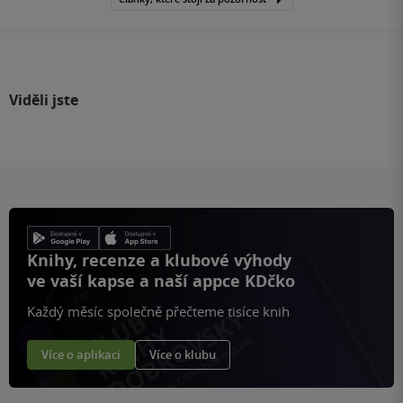
Viděli jste
Knihy, recenze a klubové výhody
ve vaší kapse a naší appce KDčko
Každý měsíc společně přečteme tisíce knih
Více o aplikaci
Více o klubu