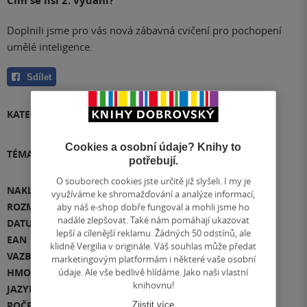
Čím se liší 2. vydání?
Doplnili jsme pro vás nová zábavná cvičení pro pochopení
umělé inteligence.
Sdílet
KATEGORIE
Knihy
»
Učebnice
»
Základní škola
»
Informatika ZŠ
Cookies a osobní údaje? Knihy to
TÉMATA
Přidat téma
potřebují.
O souborech cookies jste určitě již slyšeli. I my je
NAKLADATEL
Fraus
využíváme ke shromažďování a analýze informací,
aby náš e-shop dobře fungoval a mohli jsme ho
ROZMĚR
210 x 297 x 12
nadále zlepšovat. Také nám pomáhají ukazovat
DATUM VYDÁNÍ
24.05.2023
lepší a cílenější reklamu. Žádných 50 odstínů, ale
EAN
9788074898853
klidně Vergilia v originále. Váš souhlas může předat
VAZBA
měkká vazba
marketingovým platformám i některé vaše osobní
údaje. Ale vše bedlivě hlídáme. Jako naši vlastní
HMOTNOST
236 g
knihovnu!
JAZYK
čeština
Zjistit více
POČET STRAN
66