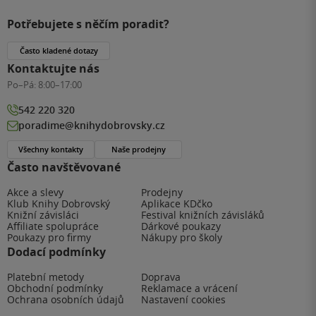
Potřebujete s něčím poradit?
Často kladené dotazy
Kontaktujte nás
Po–Pá:
8:00–17:00
542 220 320
poradime@knihydobrovsky.cz
Všechny kontakty
Naše prodejny
Často navštěvované
Akce a slevy
Prodejny
Klub Knihy Dobrovský
Aplikace KDčko
Knižní závisláci
Festival knižních závisláků
Affiliate spolupráce
Dárkové poukazy
Poukazy pro firmy
Nákupy pro školy
Dodací podmínky
Platební metody
Doprava
Obchodní podmínky
Reklamace a vrácení
Ochrana osobních údajů
Nastavení cookies