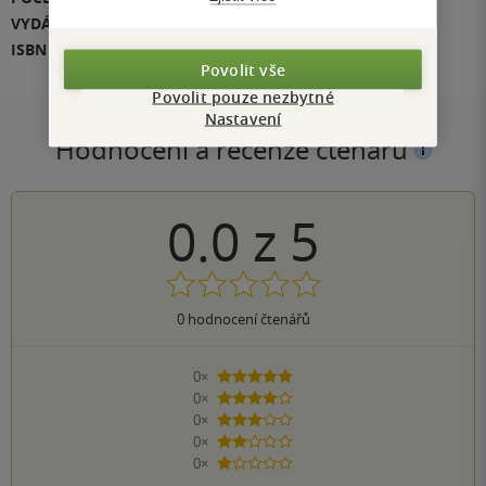
VYDÁNÍ
2
ISBN
978-80-7489-885-3
Povolit vše
Povolit pouze nezbytné
Nastavení
Hodnocení a recenze čtenářů
0.0
z
5
0
hodnocení čtenářů
0×
5 hvězdiček
0×
4 hvězdičky
0×
3 hvězdičky
0×
2 hvězdičky
0×
1 hvezdička