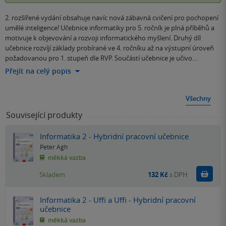
2. rozšířené vydání obsahuje navíc nová zábavná cvičení pro pochopení
umělé inteligence! Učebnice informatiky pro 5. ročník je plná příběhů a
motivuje k objevování a rozvoji informatického myšlení. Druhý díl
učebnice rozvíjí základy probírané ve 4. ročníku až na výstupní úroveň
požadovanou pro 1. stupeň dle RVP. Součástí učebnice je učivo…
Přejít na celý popis
Všechny
Související produkty
Informatika 2 - Hybridní pracovní učebnice
Peter Agh
měkká vazba
Do k
Skladem
132 Kč
s DPH
Informatika 2 - Uffi a Uffi - Hybridní pracovní
učebnice
měkká vazba