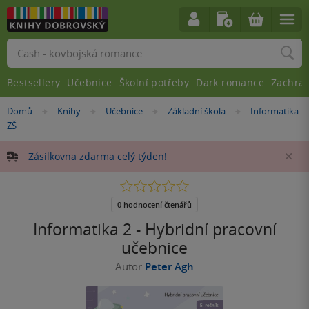
Vyhledávání
Bestsellery
Učebnice
Školní potřeby
Dark romance
Zachra
Nacházíte
Domů
Knihy
Učebnice
Základní škola
Informatika
»
»
»
»
se
ZŠ
zde:
Zásilkovna zdarma celý týden!
Za
0.0
z
5
0 hodnocení čtenářů
hvězdiček
Informatika 2 - Hybridní pracovní
učebnice
Autor
Peter Agh